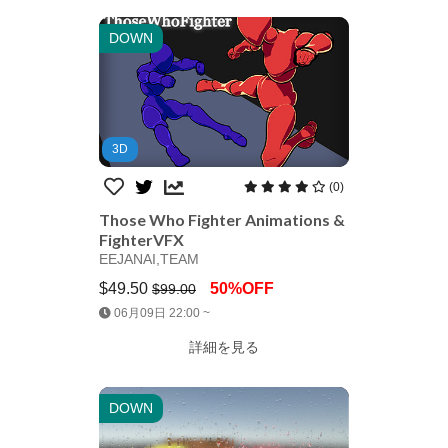
DOWN
3D
(0)
Those Who Fighter Animations &
FighterVFX
EEJANAI,TEAM
$49.50
50%OFF
$99.00
Jump AssetStore
06月09日 22:00 ~
詳細を見る
DOWN