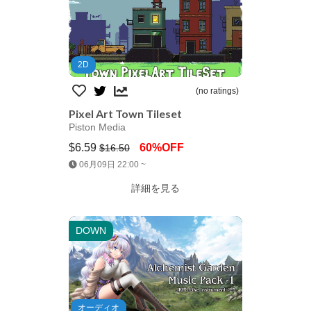
2D
(no ratings)
Pixel Art Town Tileset
Piston Media
$6.59
60%OFF
$16.50
Jump AssetStore
06月09日 22:00 ~
詳細を見る
DOWN
オーディオ