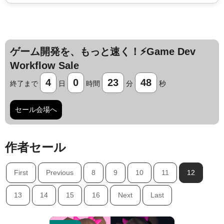
ゲーム開発を、もっと速く！⚡️Game Dev
Workflow Sale
4
0
23
46
終了まで
日
時間
分
秒
セール会場へ
作者セール
First
Previous
8
9
10
11
12
Jump AssetStore
13
14
15
16
Next
Last