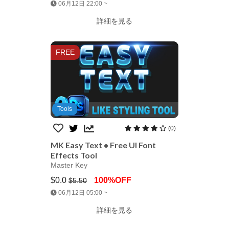
Jump AssetStore
06月12日 22:00 ~
詳細を見る
FREE
Tools
(0)
MK Easy Text • Free UI Font
Effects Tool
Master Key
$0.0
100%OFF
$5.50
Jump AssetStore
06月12日 05:00 ~
詳細を見る