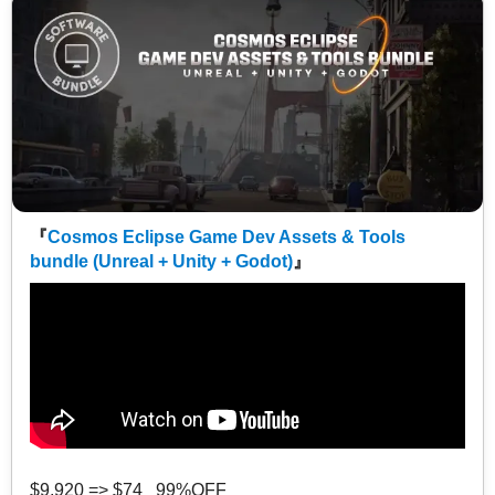
『
Cosmos Eclipse Game Dev Assets & Tools
bundle (Unreal + Unity + Godot)
』
$9,920 => $74 99%OFF