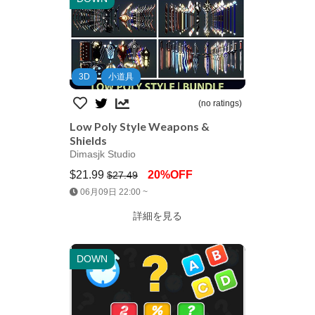
3D
小道具
(no ratings)
Low Poly Style Weapons &
Shields
Dimasjk Studio
$21.99
20%OFF
$27.49
Jump AssetStore
06月09日 22:00 ~
詳細を見る
DOWN