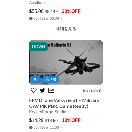
Auxilium
$55.00
33%OFF
$82.49
Jump AssetStore
06月11日 00:00 ~
詳細を見る
DOWN
3D
乗り物
(no ratings)
FPV Drone Valkyrie S1 – Military
UAV (4K PBR, Game Ready)
KryxenForge Studio
$14.29
13%OFF
$16.50
Jump AssetStore
06月10日 11:00 ~