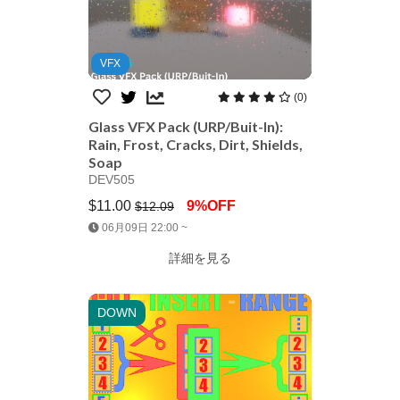
VFX
(0)
Glass VFX Pack (URP/Buit-In):
Rain, Frost, Cracks, Dirt, Shields,
Soap
DEV505
$11.00
9%OFF
$12.09
Jump AssetStore
06月09日 22:00 ~
詳細を見る
DOWN