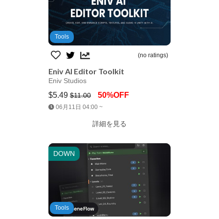
Tools
(no ratings)
Eniv AI Editor Toolkit
Eniv Studios
$5.49
50%OFF
$11.00
Jump AssetStore
06月11日 04:00 ~
詳細を見る
DOWN
Tools