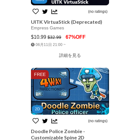
(no ratings)
UITK VirtuaStick (Deprecated)
Empress Games
$10.99
67%OFF
$32.99
Jump AssetStore
06月11日 21:00 ~
詳細を見る
FREE
2D
(no ratings)
Doodle Police Zombie -
Customizable Spine 2D