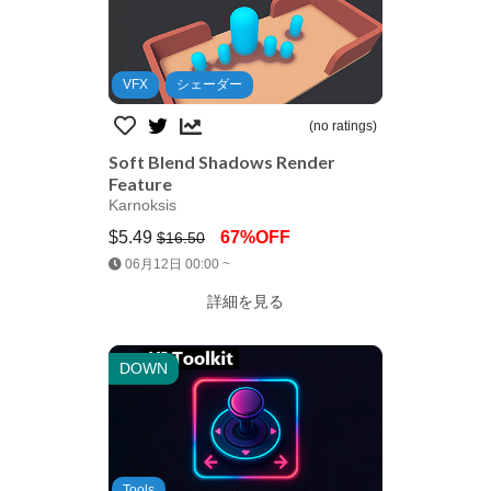
VFX
シェーダー
(no ratings)
Soft Blend Shadows Render
Feature
Karnoksis
$5.49
67%OFF
$16.50
Jump AssetStore
06月12日 00:00 ~
詳細を見る
DOWN
Tools