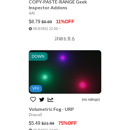
COPY-PASTE-RANGE Geek
Inspector Addons
4AI
$8.79
11%OFF
$9.89
Jump AssetStore
06月09日 22:00 ~
詳細を見る
DOWN
VFX
(no ratings)
Volumetric Fog - URP
Dracu0
$5.49
75%OFF
$21.99
Jump AssetStore