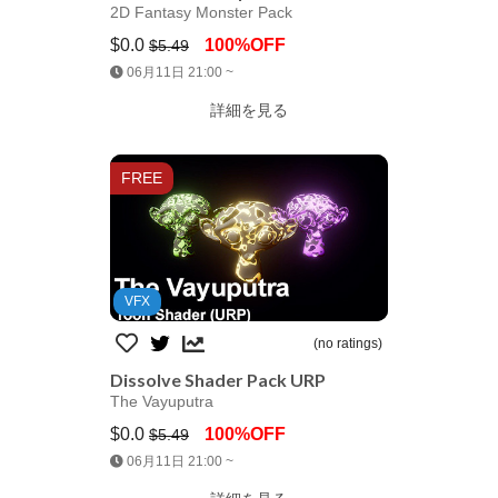
2D Fantasy Monster Pack
$0.0
100%OFF
$5.49
Jump AssetStore
06月11日 21:00 ~
詳細を見る
FREE
VFX
(no ratings)
Dissolve Shader Pack URP
The Vayuputra
$0.0
100%OFF
$5.49
Jump AssetStore
06月11日 21:00 ~