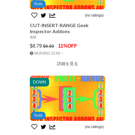
Tools
(no ratings)
CUT-INSERT-RANGE Geek
Inspector Addons
4AI
$8.79
11%OFF
$9.89
Jump AssetStore
06月09日 22:00 ~
詳細を見る
DOWN
Tools
(no ratings)