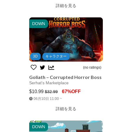
詳細を見る
DOWN
3D
キャラクター
(no ratings)
Goliath – Corrupted Horror Boss
Serhat's Marketplace
$10.99
67%OFF
$32.99
Jump AssetStore
06月10日 11:00 ~
詳細を見る
DOWN