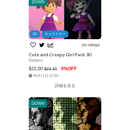
DOWN
3D
キャラクター
(no ratings)
Cute and Creepy Girl Pack 3D
Gattara
$22.00
5%OFF
$23.10
Jump AssetStore
06月12日 22:00 ~
詳細を見る
DOWN