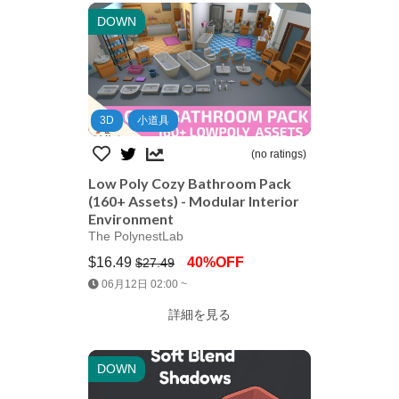
DOWN
3D
小道具
(no ratings)
Low Poly Cozy Bathroom Pack
(160+ Assets) - Modular Interior
Environment
The PolynestLab
$16.49
40%OFF
$27.49
Jump AssetStore
06月12日 02:00 ~
詳細を見る
DOWN