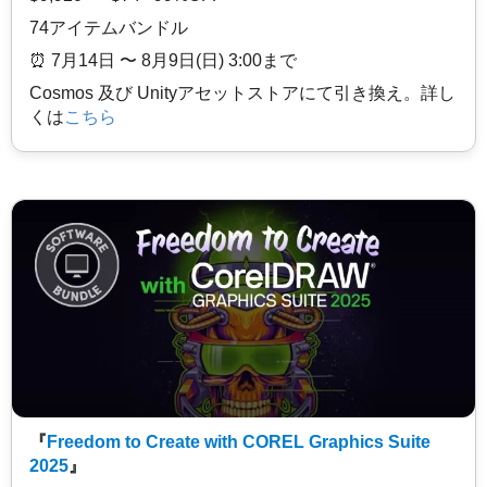
74アイテムバンドル
⏰️ 7月14日 〜 8月9日(日) 3:00まで
Cosmos 及び Unityアセットストアにて引き換え。詳し
くは
こちら
『
Freedom to Create with COREL Graphics Suite
2025
』