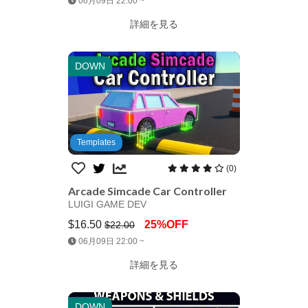
06月09日 22:00 ~
詳細を見る
DOWN
Templates
(0)
Arcade Simcade Car Controller
LUIGI GAME DEV
$16.50
25%OFF
$22.00
Jump AssetStore
06月09日 22:00 ~
詳細を見る
DOWN