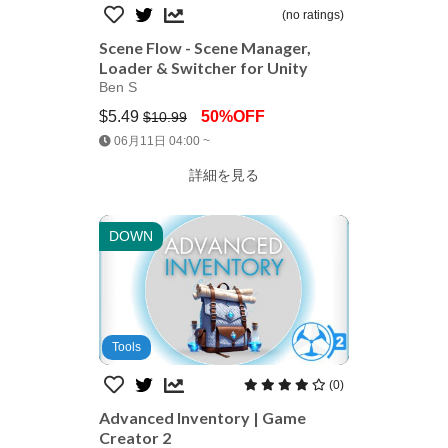
(no ratings)
Scene Flow - Scene Manager,
Loader & Switcher for Unity
Ben S
$5.49
50%OFF
$10.99
Jump AssetStore
06月11日 04:00 ~
詳細を見る
DOWN
Tools
(0)
Advanced Inventory | Game
Creator 2