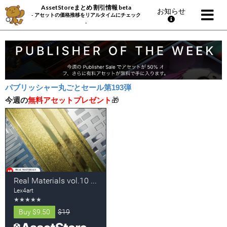
AssetStoreまとめ 割引情報 beta
お知らせ
- アセットの価格推移をリアルタイムにチェック
-
パブリッシャー丸ごとセール第193弾
今週の
無料アセットプレゼント
🎁