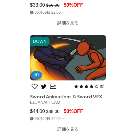
$33.00
50%OFF
$66.00
Jump AssetStore
06月09日 22:00 ~
詳細を見る
DOWN
3D
(0)
Sword Animations & Sword VFX
EEJANAI,TEAM
$44.00
50%OFF
$88.00
Jump AssetStore
06月09日 22:00 ~
詳細を見る