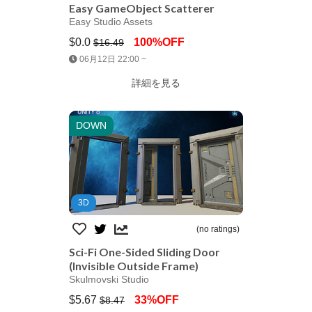
Easy GameObject Scatterer
Easy Studio Assets
$0.0
100%OFF
$16.49
Jump AssetStore
06月12日 22:00 ~
詳細を見る
DOWN
3D
(no ratings)
Sci-Fi One-Sided Sliding Door
(Invisible Outside Frame)
Skulmovski Studio
$5.67
33%OFF
$8.47