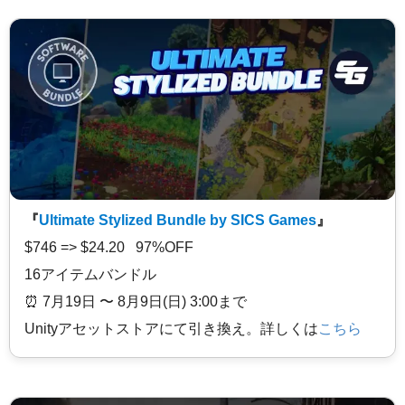
『
Ultimate Stylized Bundle by SICS Games
』
$746 => $24.20 97%OFF
16アイテムバンドル
⏰️ 7月19日 〜 8月9日(日) 3:00まで
Unityアセットストアにて引き換え。詳しくは
こちら