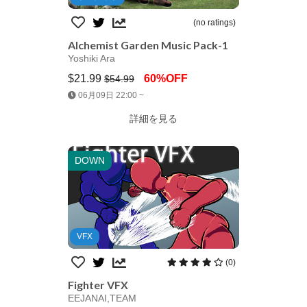
(no ratings)
Alchemist Garden Music Pack-1
Yoshiki Ara
$21.99
60%OFF
$54.99
Jump AssetStore
06月09日 22:00 ~
詳細を見る
DOWN
VFX
(0)
Fighter VFX
EEJANAI,TEAM