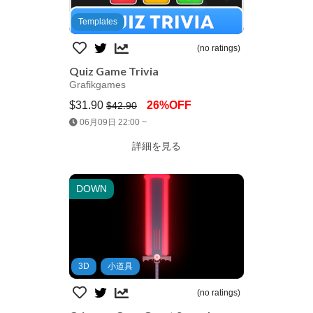
Templates
(no ratings)
Quiz Game Trivia
Grafikgames
$31.90
26%OFF
$42.90
Jump AssetStore
06月09日 22:00 ~
詳細を見る
DOWN
3D
小道具
(no ratings)