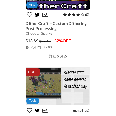
VFX
(0)
DitherCraft – Custom Dithering
Post Processing
Cheddar Sparks
$18.69
32%OFF
$27.49
Jump AssetStore
06月12日 22:00 ~
詳細を見る
FREE
Tools
(no ratings)