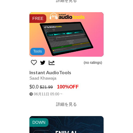
詳細を見る
FREE
Tools
(no ratings)
Instant AudioTools
Saad Khawaja
$0.0
100%OFF
$21.99
Jump AssetStore
06月11日 05:00 ~
詳細を見る
DOWN