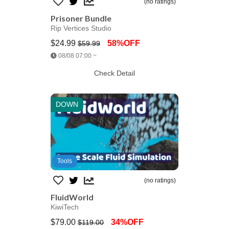
(no ratings)
Prisoner Bundle
Rip Vertices Studio
$24.99
58%OFF
$59.99
Jump AssetStore
08/08 07:00 ~
Check Detail
DOWN
Tools
(no ratings)
FluidWorld
KiwiTech
$79.00
34%OFF
$119.00