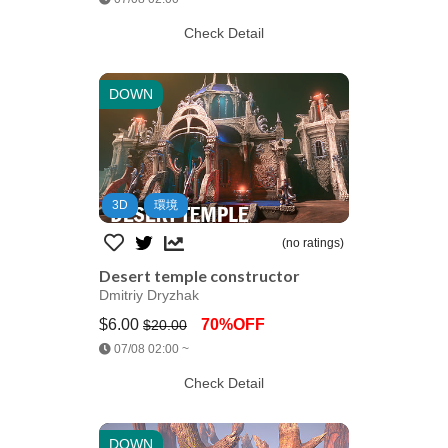
Check Detail
DOWN
3D
環境
(no ratings)
Desert temple constructor
Dmitriy Dryzhak
$6.00
70%OFF
$20.00
Jump AssetStore
07/08 02:00 ~
Check Detail
DOWN