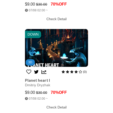
$9.00
70%OFF
$30.00
Jump AssetStore
07/08 02:00 ~
Check Detail
DOWN
3D
(0)
Planet heart I
Dmitriy Dryzhak
$9.00
70%OFF
$30.00
Jump AssetStore
07/08 02:00 ~
Check Detail