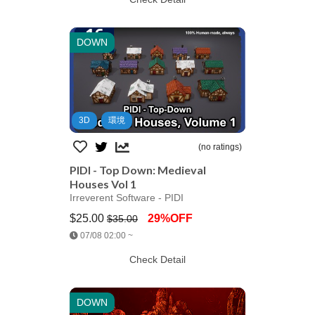
DOWN
3D
環境
(no ratings)
PIDI - Top Down: Medieval
Houses Vol 1
Irreverent Software - PIDI
$25.00
29%OFF
$35.00
Jump AssetStore
07/08 02:00 ~
Check Detail
DOWN