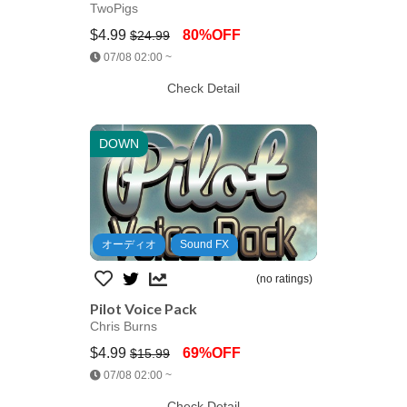
TwoPigs
$4.99
80%OFF
$24.99
Jump AssetStore
07/08 02:00 ~
Check Detail
DOWN
オーディオ
Sound FX
(no ratings)
Pilot Voice Pack
Chris Burns
$4.99
69%OFF
$15.99
Jump AssetStore
07/08 02:00 ~
Check Detail