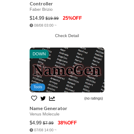
Controller
Faber Brizio
$14.99
25%OFF
$19.99
Jump AssetStore
08/08 03:00 ~
Check Detail
DOWN
Tools
(no ratings)
Name Generator
Venus Molecule
$4.99
38%OFF
$7.99
Jump AssetStore
07/08 14:00 ~