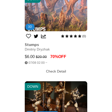
3D
(0)
Stumps
Dmitriy Dryzhak
$6.00
70%OFF
$20.00
Jump AssetStore
07/08 02:00 ~
Check Detail
DOWN