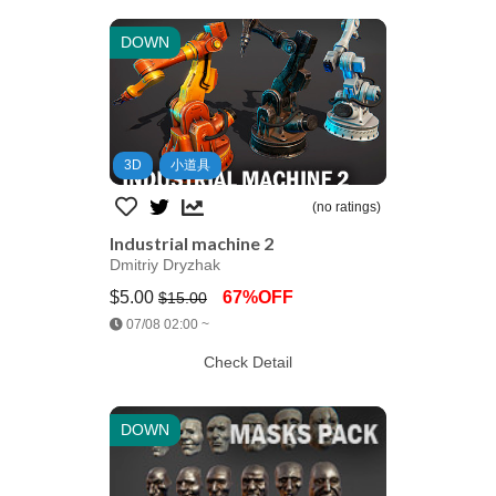
DOWN
3D
小道具
(no ratings)
Industrial machine 2
Dmitriy Dryzhak
$5.00
67%OFF
$15.00
Jump AssetStore
07/08 02:00 ~
Check Detail
DOWN