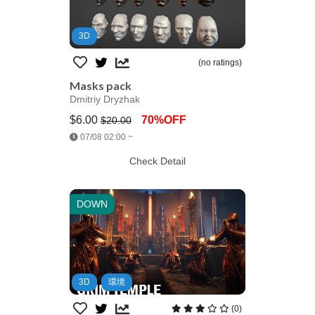
3D
(no ratings)
Masks pack
Dmitriy Dryzhak
$6.00
70%OFF
$20.00
Jump AssetStore
07/08 02:00 ~
Check Detail
DOWN
3D
環境
(0)