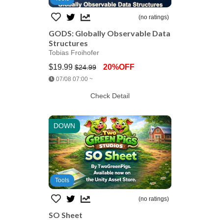
(no ratings)
GODS: Globally Observable Data
Structures
Tobias Froihofer
$19.99
20%OFF
$24.99
Jump AssetStore
07/08 07:00 ~
Check Detail
DOWN
Tools
(no ratings)
SO Sheet