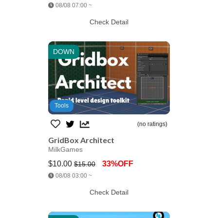
Jump AssetStore
08/08 07:00 ~
Check Detail
DOWN
Tools
(no ratings)
GridBox Architect
MilkGames
$10.00
33%OFF
$15.00
Jump AssetStore
08/08 03:00 ~
Check Detail