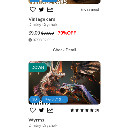
(no ratings)
Vintage cars
Dmitriy Dryzhak
$9.00
70%OFF
$30.00
Jump AssetStore
07/08 02:00 ~
Check Detail
DOWN
3D
キャラクター
(0)
Wyrms
Dmitriy Dryzhak