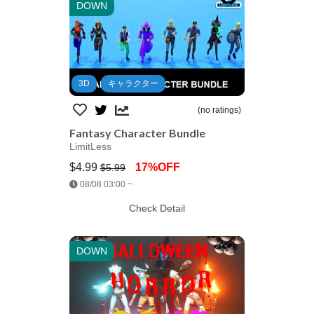
DOWN
3D
キャラクター
(no ratings)
Fantasy Character Bundle
LimitLess
$4.99
17%OFF
$5.99
Jump AssetStore
08/08 03:00 ~
Check Detail
DOWN