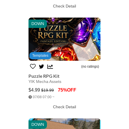
Check Detail
DOWN
Templates
(no ratings)
Puzzle RPG Kit
YIK Mecha Assets
$4.99
75%OFF
$19.99
Jump AssetStore
07/08 07:00 ~
Check Detail
DOWN