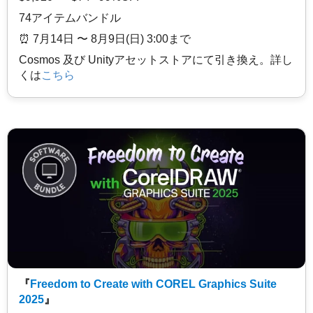
74アイテムバンドル
⏰️ 7月14日 〜 8月9日(日) 3:00まで
Cosmos 及び Unityアセットストアにて引き換え。詳し
くは
こちら
『
Freedom to Create with COREL Graphics Suite
2025
』