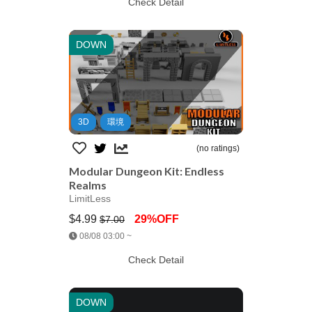
Check Detail
DOWN
3D
環境
(no ratings)
Modular Dungeon Kit: Endless
Realms
LimitLess
$4.99
29%OFF
$7.00
Jump AssetStore
08/08 03:00 ~
Check Detail
DOWN