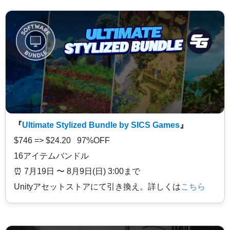
『
Ultimate Stylized Bundle by SICS Games
』
$746 => $24.20 97%OFF
16アイテムバンドル
⏰️ 7月19日 〜 8月9日(日) 3:00まで
Unityアセットストアにて引き換え。詳しくは
こちら