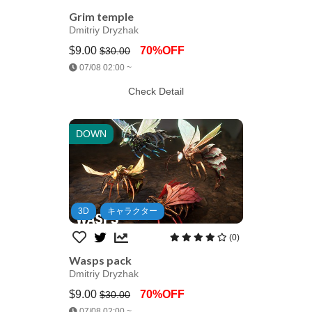
Grim temple
Dmitriy Dryzhak
$9.00
70%OFF
$30.00
Jump AssetStore
07/08 02:00 ~
Check Detail
DOWN
3D
キャラクター
(0)
Wasps pack
Dmitriy Dryzhak
$9.00
70%OFF
$30.00
Jump AssetStore
07/08 02:00 ~