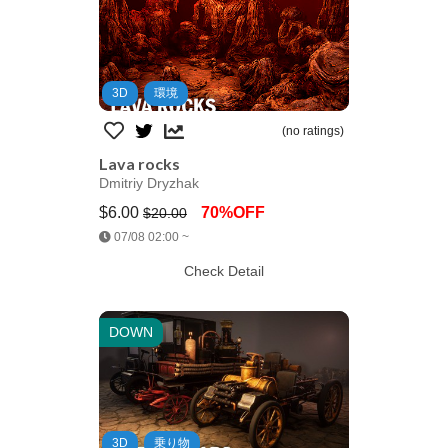
3D
環境
(no ratings)
Lava rocks
Dmitriy Dryzhak
$6.00
70%OFF
$20.00
Jump AssetStore
07/08 02:00 ~
Check Detail
DOWN
3D
乗り物