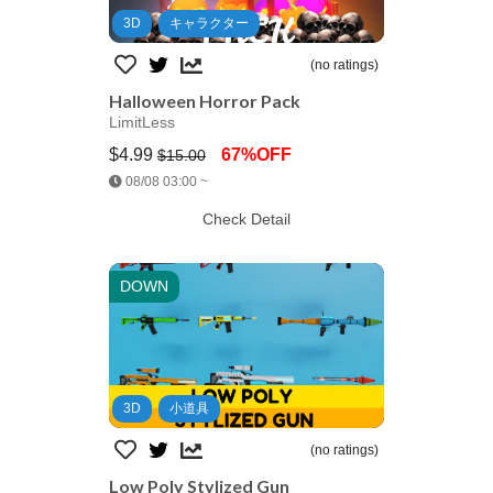
3D
キャラクター
(no ratings)
Halloween Horror Pack
LimitLess
$4.99
67%OFF
$15.00
Jump AssetStore
08/08 03:00 ~
Check Detail
DOWN
3D
小道具
(no ratings)
Low Poly Stylized Gun