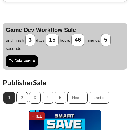
Game Dev Workflow Sale
3
15
46
3
until finish
days
hours
minutes
seconds
To Sale Venue
PublisherSale
Jump AssetStore
1
2
3
4
5
Next ›
Last »
FREE