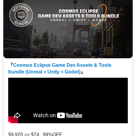
『
Cosmos Eclipse Game Dev Assets & Tools
bundle (Unreal + Unity + Godot)
』
$9,920 => $74 99%OFF