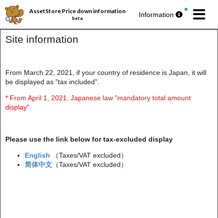
AssetStore Price down information
Information
beta
Site information
From March 22, 2021, if your country of residence is Japan, it will
be displayed as "tax included".
パブリッシャー丸ごとセール第193弾
今週の
無料アセットプレゼント
🎁
* From April 1, 2021, Japanese law "mandatory total amount
display"
Please use the link below for tax-excluded display
English
（Taxes/VAT excluded）
简体中文
（Taxes/VAT excluded）