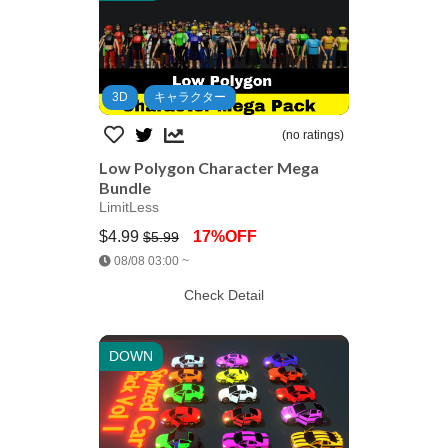
3D
キャラクター
(no ratings)
Low Polygon Character Mega
Bundle
LimitLess
$4.99
17%OFF
$5.99
Jump AssetStore
08/08 03:00 ~
Check Detail
DOWN