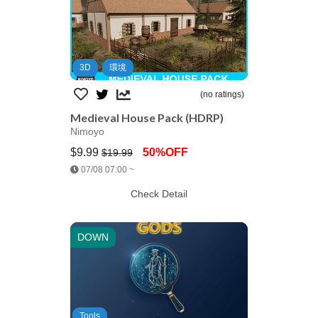
3D
環境
(no ratings)
Medieval House Pack (HDRP)
Nimoyo
$9.99
50%OFF
$19.99
Jump AssetStore
07/08 07:00 ~
Check Detail
DOWN
Tools