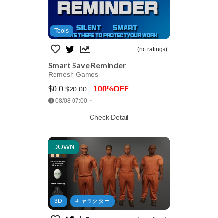
Tools
(no ratings)
Smart Save Reminder
Remesh Games
$0.0
100%OFF
$20.00
Jump AssetStore
08/08 07:00 ~
Check Detail
DOWN
3D
キャラクター