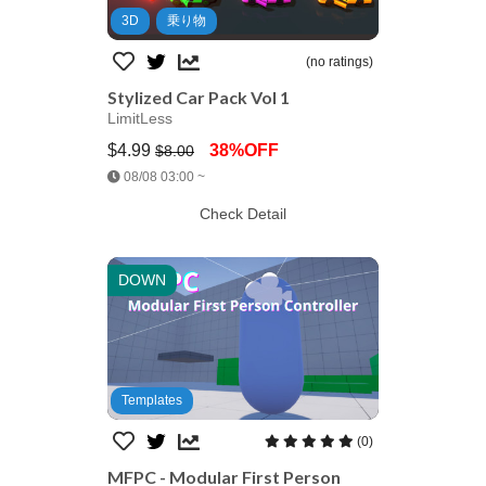
3D
乗り物
(no ratings)
Stylized Car Pack Vol 1
LimitLess
$4.99
38%OFF
$8.00
Jump AssetStore
08/08 03:00 ~
Check Detail
DOWN
Templates
(0)
MFPC - Modular First Person