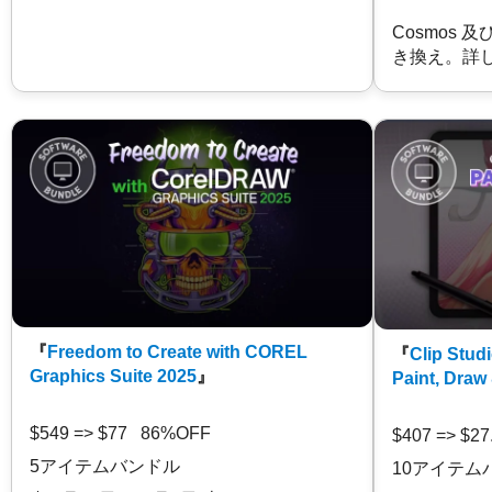
Cosmos 
き換え。詳
『
Freedom to Create with COREL
『
Clip Studi
Graphics Suite 2025
』
Paint, Draw
$549 => $77 86%OFF
$407 => $2
5アイテムバンドル
10アイテム