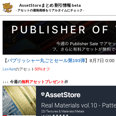
AssetStoreまとめ 割引情報 beta
- アセットの価格推移をリアルタイムにチェック -
【
パブリッシャー丸ごとセール第193弾
】8月7日 0:00
Lex4art
の
アセット
50%オフ
↓↓↓
今週の
無料アセットプレゼント
🎁