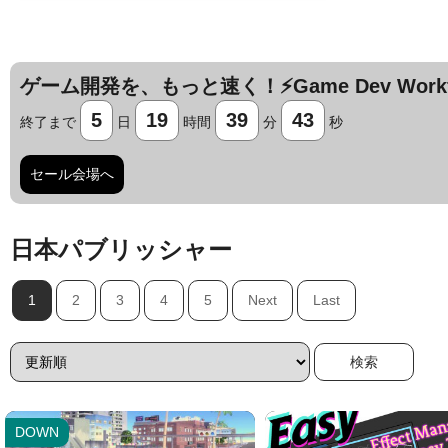
ゲーム開発を、もっと速く！⚡️Game Dev Workfl
5
19
39
42
終了まで
日
時間
分
秒
セール会場へ
日本パブリッシャー
1
2
3
4
5
Next
Last
Jump AssetStore
Jump AssetStore
DOWN