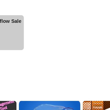
ow Sale
Jump AssetStore
Jump 