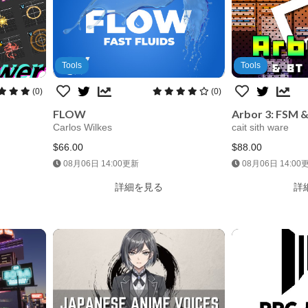
Tools
Tools
(0)
(0)
FLOW
Arbor 3: FSM &
Carlos Wilkes
cait sith ware
$66.00
$88.00
08月06日 14:00更新
08月06日 14:00
Jump AssetStore
Jump 
詳細を見る
詳