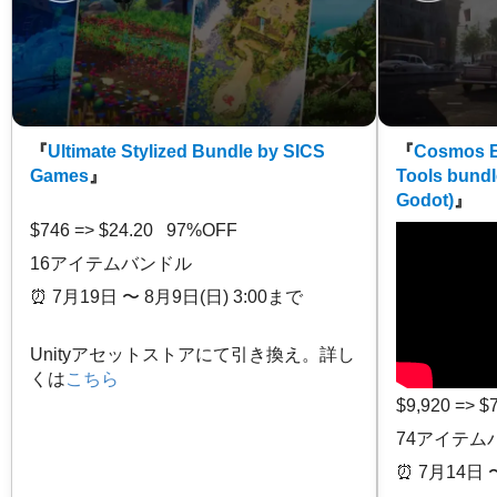
『
Ultimate Stylized Bundle by SICS
『
Cosmos E
Games
』
Tools bundl
Godot)
』
$746 => $24.20 97%OFF
16アイテムバンドル
⏰️ 7月19日 〜 8月9日(日) 3:00まで
Unityアセットストアにて引き換え。詳し
くは
こちら
$9,920 => 
74アイテム
⏰️ 7月14日 