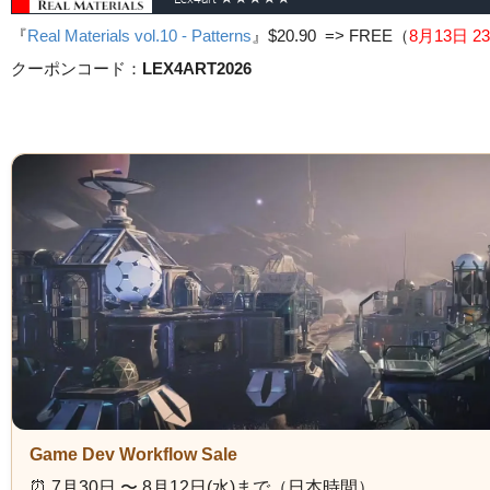
『
Real Materials vol.10 - Patterns
』
$20.90 => FREE
（
8月13日 23
クーポンコード：
LEX4ART2026
Game Dev Workflow Sale
⏰️ 7月30日 〜 8月12日(水)まで（日本時間）