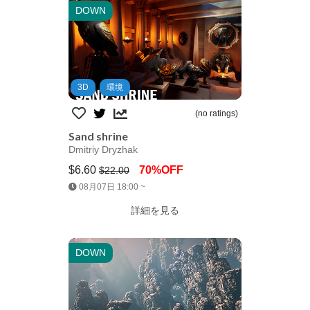
DOWN
3D
環境
(no ratings)
Sand shrine
Dmitriy Dryzhak
$6.60
70%OFF
$22.00
Jump AssetStore
08月07日 18:00 ~
詳細を見る
DOWN