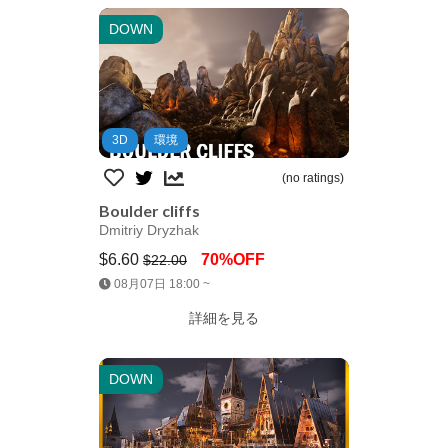
DOWN
3D
環境
(no ratings)
Boulder cliffs
Dmitriy Dryzhak
$6.60
70%OFF
$22.00
Jump AssetStore
08月07日 18:00 ~
詳細を見る
DOWN