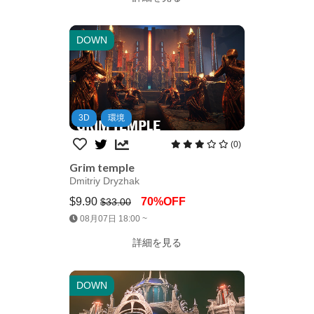
DOWN
3D
環境
(0)
Grim temple
Dmitriy Dryzhak
$9.90
70%OFF
$33.00
Jump AssetStore
08月07日 18:00 ~
詳細を見る
DOWN