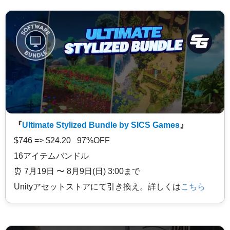
『
Ultimate Stylized Bundle by SICS Games
』
$746 => $24.20 97%OFF
16アイテムバンドル
⏰️ 7月19日 〜 8月9日(日) 3:00まで
Unityアセットストアにて引き換え。詳しくは
こちら