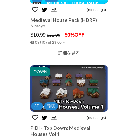
(no ratings)
Medieval House Pack (HDRP)
Nimoyo
$10.99
50%OFF
$21.99
Jump AssetStore
08月07日 23:00 ~
詳細を見る
DOWN
3D
環境
(no ratings)
PIDI - Top Down: Medieval
Houses Vol 1