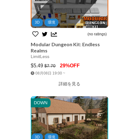
3D
環境
(no ratings)
Modular Dungeon Kit: Endless
Realms
LimitLess
$5.49
29%OFF
$7.70
Jump AssetStore
08月08日 19:00 ~
詳細を見る
DOWN
3D
環境