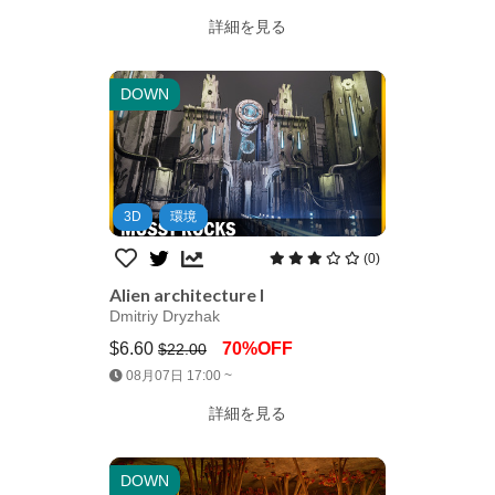
詳細を見る
DOWN
3D
環境
(0)
Alien architecture I
Dmitriy Dryzhak
$6.60
70%OFF
$22.00
Jump AssetStore
08月07日 17:00 ~
詳細を見る
DOWN