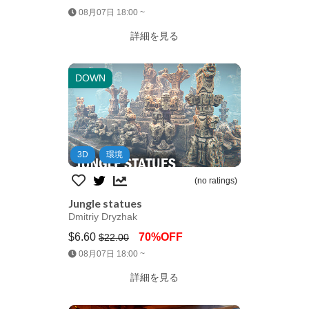
Jump AssetStore
08月07日 18:00 ~
詳細を見る
DOWN
3D
環境
(no ratings)
Jungle statues
Dmitriy Dryzhak
$6.60
70%OFF
$22.00
Jump AssetStore
08月07日 18:00 ~
詳細を見る