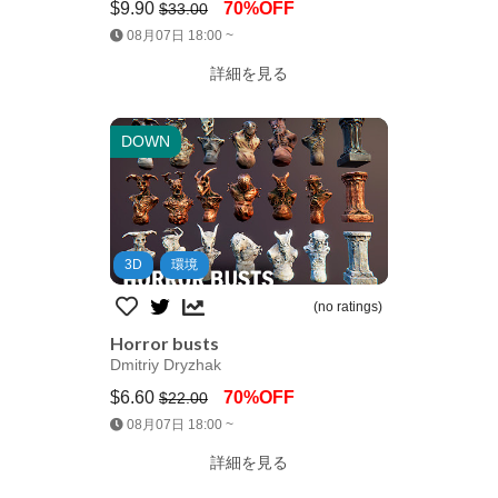
$9.90
70%OFF
$33.00
Jump AssetStore
08月07日 18:00 ~
詳細を見る
DOWN
3D
環境
(no ratings)
Horror busts
Dmitriy Dryzhak
$6.60
70%OFF
$22.00
Jump AssetStore
08月07日 18:00 ~
詳細を見る