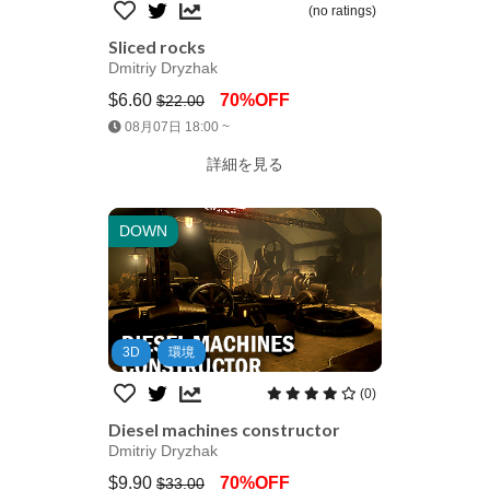
(no ratings)
Sliced rocks
Dmitriy Dryzhak
$6.60
70%OFF
$22.00
Jump AssetStore
08月07日 18:00 ~
詳細を見る
DOWN
3D
環境
(0)
Diesel machines constructor
Dmitriy Dryzhak
$9.90
70%OFF
$33.00