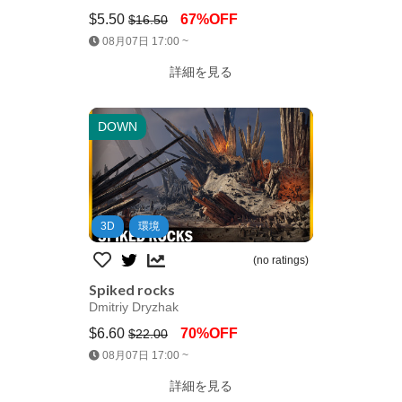
$5.50
67%OFF
$16.50
Jump AssetStore
08月07日 17:00 ~
詳細を見る
DOWN
3D
環境
(no ratings)
Spiked rocks
Dmitriy Dryzhak
$6.60
70%OFF
$22.00
Jump AssetStore
08月07日 17:00 ~
詳細を見る