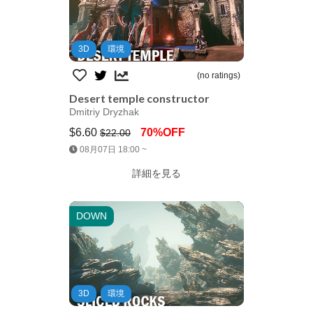
3D
環境
(no ratings)
Desert temple constructor
Dmitriy Dryzhak
$6.60
70%OFF
$22.00
Jump AssetStore
08月07日 18:00 ~
詳細を見る
DOWN
3D
環境