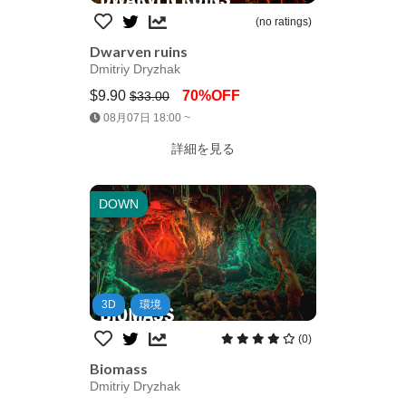
(no ratings)
Dwarven ruins
Dmitriy Dryzhak
$9.90
70%OFF
$33.00
Jump AssetStore
08月07日 18:00 ~
詳細を見る
DOWN
3D
環境
(0)
Biomass
Dmitriy Dryzhak