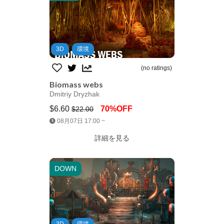
3D
環境
(no ratings)
Biomass webs
Dmitriy Dryzhak
$6.60
70%OFF
$22.00
Jump AssetStore
08月07日 17:00 ~
詳細を見る
DOWN
3D
環境