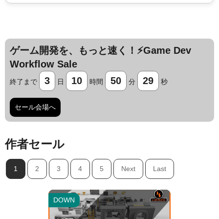
ゲーム開発を、もっと速く！⚡️Game Dev
Workflow Sale
3
10
50
27
終了まで
日
時間
分
秒
セール会場へ
作者セール
Jump AssetStore
1
2
3
4
5
Next
Last
DOWN