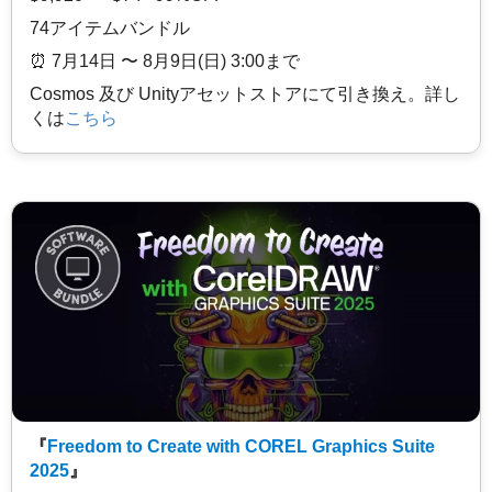
74アイテムバンドル
⏰️ 7月14日 〜 8月9日(日) 3:00まで
Cosmos 及び Unityアセットストアにて引き換え。詳し
くは
こちら
『
Freedom to Create with COREL Graphics Suite
2025
』