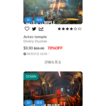
3D
環境
(0)
Aztec temple
Dmitriy Dryzhak
$9.90
70%OFF
$33.00
Jump AssetStore
08月07日 18:00 ~
詳細を見る
DOWN
3D
環境