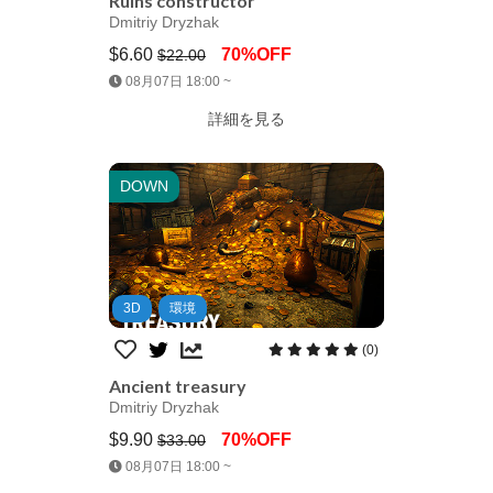
Ruins constructor
Dmitriy Dryzhak
$6.60
70%OFF
$22.00
Jump AssetStore
08月07日 18:00 ~
詳細を見る
DOWN
3D
環境
(0)
Ancient treasury
Dmitriy Dryzhak
$9.90
70%OFF
$33.00
Jump AssetStore
08月07日 18:00 ~