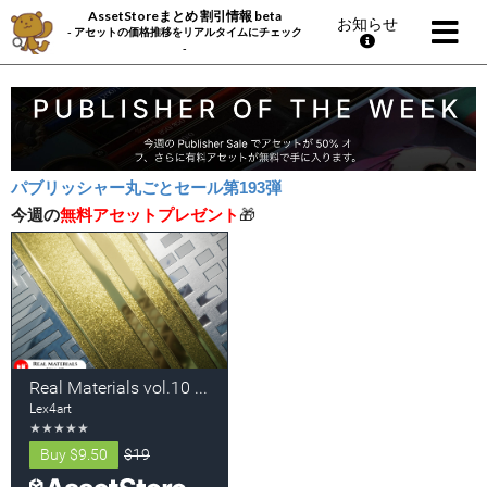
AssetStoreまとめ 割引情報 beta
お知らせ
- アセットの価格推移をリアルタイムにチェック
-
パブリッシャー丸ごとセール第193弾
今週の
無料アセットプレゼント
🎁