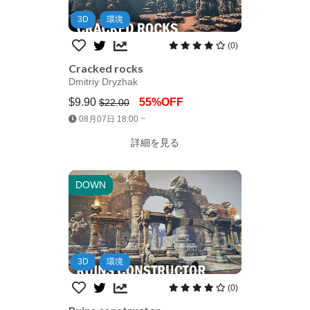
3D
環境
(0)
Cracked rocks
Dmitriy Dryzhak
$9.90
55%OFF
$22.00
Jump AssetStore
08月07日 18:00 ~
詳細を見る
DOWN
3D
環境
(0)