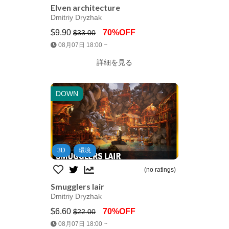
Elven architecture
Dmitriy Dryzhak
$9.90
70%OFF
$33.00
Jump AssetStore
08月07日 18:00 ~
詳細を見る
DOWN
3D
環境
(no ratings)
Smugglers lair
Dmitriy Dryzhak
$6.60
70%OFF
$22.00
Jump AssetStore
08月07日 18:00 ~