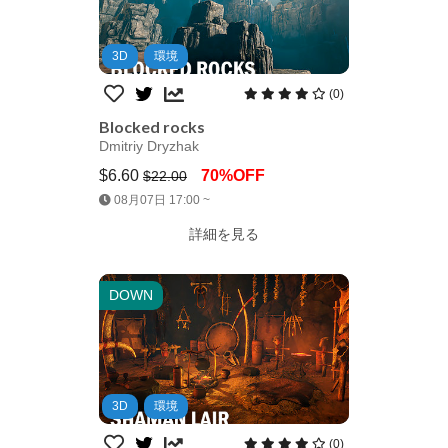
3D
環境
(0)
Blocked rocks
Dmitriy Dryzhak
$6.60
70%OFF
$22.00
Jump AssetStore
08月07日 17:00 ~
詳細を見る
DOWN
3D
環境
(0)