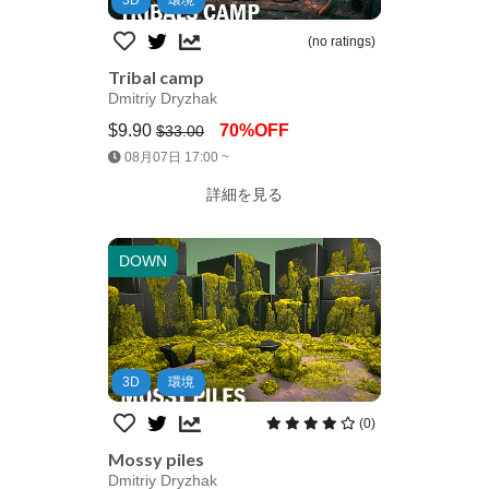
(no ratings)
Tribal camp
Dmitriy Dryzhak
$9.90
70%OFF
$33.00
Jump AssetStore
08月07日 17:00 ~
詳細を見る
DOWN
3D
環境
(0)
Mossy piles
Dmitriy Dryzhak