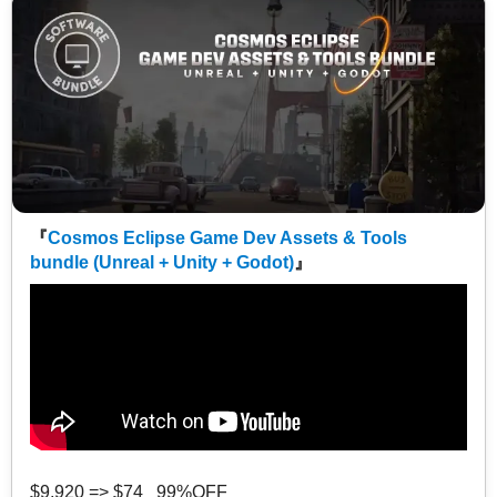
『
Cosmos Eclipse Game Dev Assets & Tools
bundle (Unreal + Unity + Godot)
』
$9,920 => $74 99%OFF