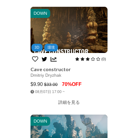
DOWN
3D
環境
(0)
Cave constructor
Dmitriy Dryzhak
$9.90
70%OFF
$33.00
Jump AssetStore
08月07日 17:00 ~
詳細を見る
DOWN