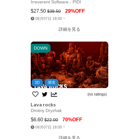
Irreverent Software - PIDI
$27.50
29%OFF
$38.50
Jump AssetStore
08月07日 18:00 ~
詳細を見る
DOWN
3D
環境
(no ratings)
Lava rocks
Dmitriy Dryzhak
$6.60
70%OFF
$22.00
Jump AssetStore
08月07日 18:00 ~
詳細を見る