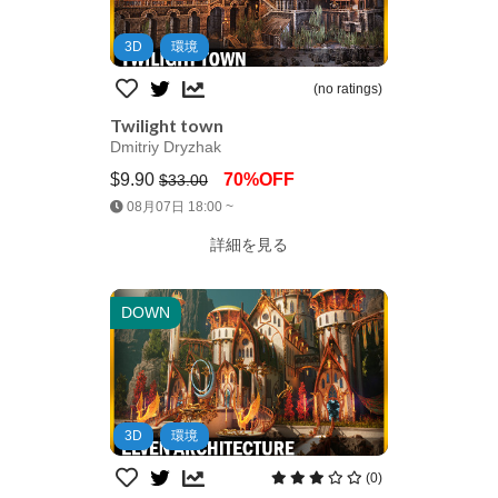
3D
環境
(no ratings)
Twilight town
Dmitriy Dryzhak
$9.90
70%OFF
$33.00
Jump AssetStore
08月07日 18:00 ~
詳細を見る
DOWN
3D
環境
(0)