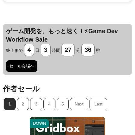
ゲーム開発を、もっと速く！⚡️Game Dev
Workflow Sale
4
3
27
34
終了まで
日
時間
分
秒
セール会場へ
作者セール
Jump AssetStore
1
2
3
4
5
Next
Last
DOWN