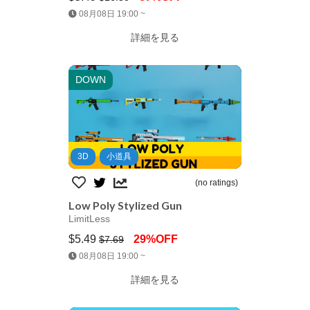
Jump AssetStore
08月08日 19:00 ~
詳細を見る
DOWN
3D
小道具
(no ratings)
Low Poly Stylized Gun
LimitLess
$5.49
29%OFF
$7.69
Jump AssetStore
08月08日 19:00 ~
詳細を見る