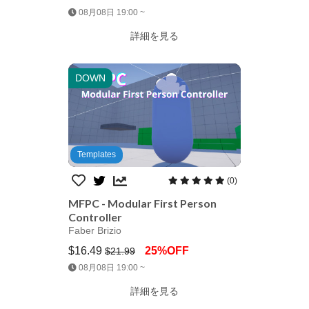
Jump AssetStore
08月08日 19:00 ~
詳細を見る
DOWN
Templates
(0)
MFPC - Modular First Person
Controller
Faber Brizio
$16.49
25%OFF
$21.99
Jump AssetStore
08月08日 19:00 ~
詳細を見る