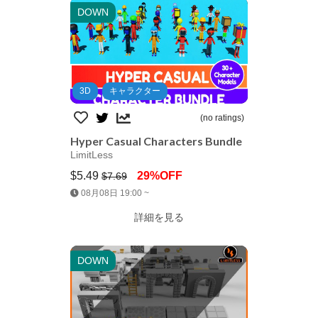
DOWN
3D
キャラクター
(no ratings)
Hyper Casual Characters Bundle
LimitLess
$5.49
29%OFF
$7.69
Jump AssetStore
08月08日 19:00 ~
詳細を見る
DOWN