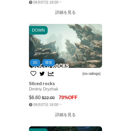
Jump AssetStore
08月07日 18:00 ~
詳細を見る
DOWN
3D
環境
(no ratings)
Sliced rocks
Dmitriy Dryzhak
$6.60
70%OFF
$22.00
Jump AssetStore
08月07日 18:00 ~
詳細を見る