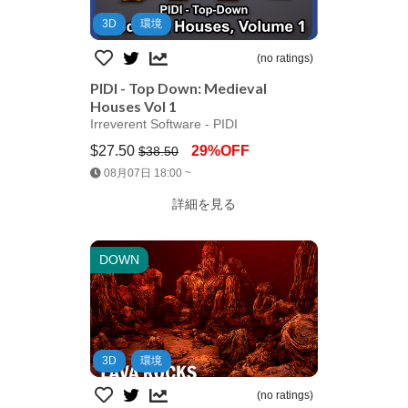
3D
環境
(no ratings)
PIDI - Top Down: Medieval
Houses Vol 1
Irreverent Software - PIDI
$27.50
29%OFF
$38.50
Jump AssetStore
08月07日 18:00 ~
詳細を見る
DOWN
3D
環境
(no ratings)