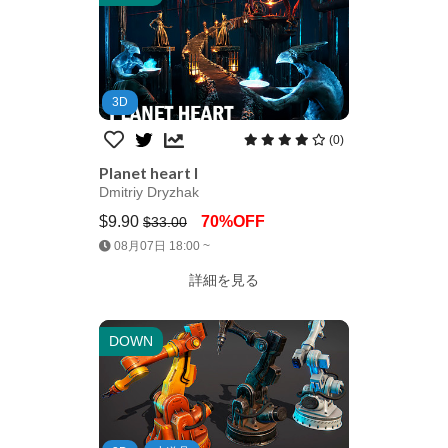
3D
(0)
Planet heart I
Dmitriy Dryzhak
$9.90
70%OFF
$33.00
Jump AssetStore
08月07日 18:00 ~
詳細を見る
DOWN