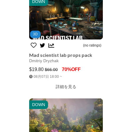
DOWN
3D
(no ratings)
Mad scientist lab props pack
Dmitriy Dryzhak
$19.80
70%OFF
$66.00
Jump AssetStore
08月07日 18:00 ~
詳細を見る
DOWN