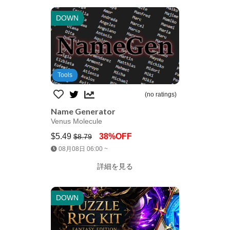
DOWN
Tools
(no ratings)
Name Generator
Venus Molecule
$5.49
38%OFF
$8.79
Jump AssetStore
08月08日 06:00 ~
詳細を見る
DOWN