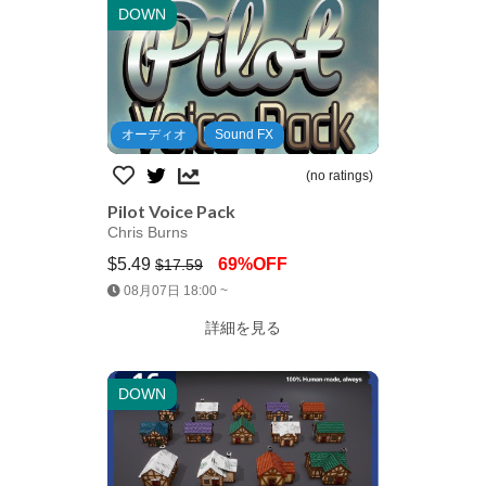
DOWN
オーディオ
Sound FX
(no ratings)
Pilot Voice Pack
Chris Burns
$5.49
69%OFF
$17.59
Jump AssetStore
08月07日 18:00 ~
詳細を見る
DOWN