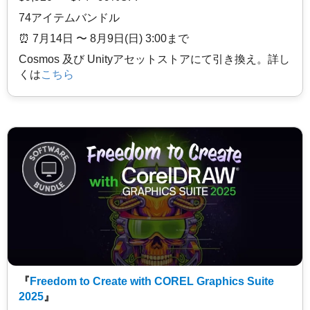
74アイテムバンドル
⏰️ 7月14日 〜 8月9日(日) 3:00まで
Cosmos 及び Unityアセットストアにて引き換え。詳し
くは
こちら
『
Freedom to Create with COREL Graphics Suite
2025
』