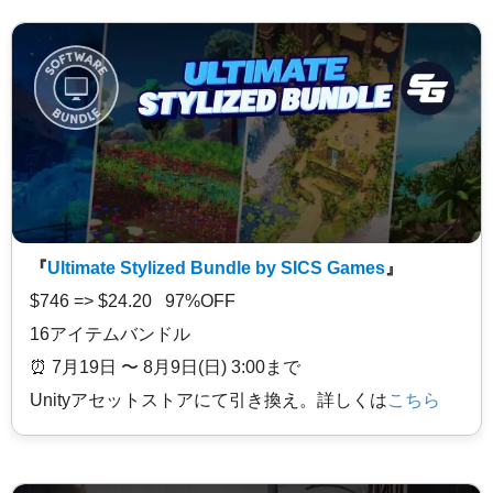
『
Ultimate Stylized Bundle by SICS Games
』
$746 => $24.20 97%OFF
16アイテムバンドル
⏰️ 7月19日 〜 8月9日(日) 3:00まで
Unityアセットストアにて引き換え。詳しくは
こちら