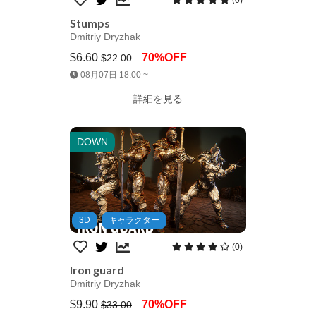
Stumps
Dmitriy Dryzhak
$6.60
70%OFF
$22.00
Jump AssetStore
08月07日 18:00 ~
詳細を見る
DOWN
3D
キャラクター
(0)
Iron guard
Dmitriy Dryzhak
$9.90
70%OFF
$33.00