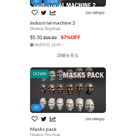
3D
小道具
(no ratings)
Industrial machine 2
Dmitriy Dryzhak
$5.50
67%OFF
$16.50
Jump AssetStore
08月07日 18:00 ~
詳細を見る
DOWN
3D
(no ratings)
Masks pack
Dmitriy Dryzhak