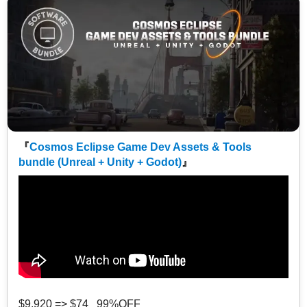
『
Cosmos Eclipse Game Dev Assets & Tools
bundle (Unreal + Unity + Godot)
』
$9,920 => $74 99%OFF