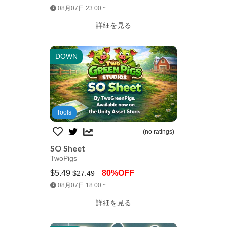
Jump AssetStore
08月07日 23:00 ~
詳細を見る
DOWN
Tools
(no ratings)
SO Sheet
TwoPigs
$5.49
80%OFF
$27.49
Jump AssetStore
08月07日 18:00 ~
詳細を見る