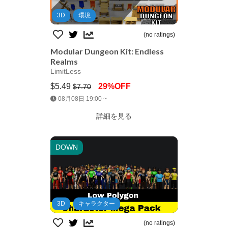
3D
環境
(no ratings)
Modular Dungeon Kit: Endless
Realms
LimitLess
$5.49
29%OFF
$7.70
Jump AssetStore
08月08日 19:00 ~
詳細を見る
DOWN
3D
キャラクター
(no ratings)