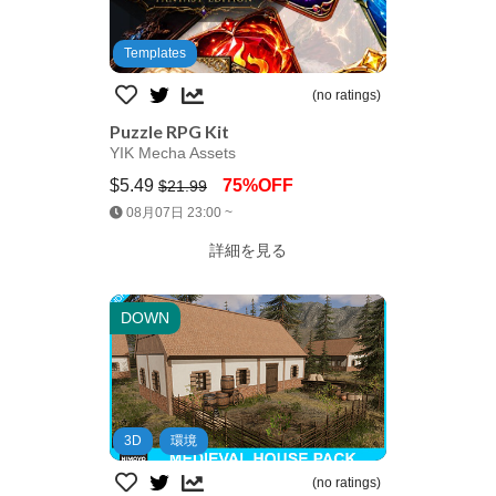
Templates
(no ratings)
Puzzle RPG Kit
YIK Mecha Assets
$5.49
75%OFF
$21.99
Jump AssetStore
08月07日 23:00 ~
詳細を見る
DOWN
3D
環境
(no ratings)