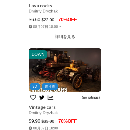
Lava rocks
Dmitriy Dryzhak
$6.60
70%OFF
$22.00
Jump AssetStore
08月07日 18:00 ~
詳細を見る
DOWN
3D
乗り物
(no ratings)
Vintage cars
Dmitriy Dryzhak
$9.90
70%OFF
$33.00
Jump AssetStore
08月07日 18:00 ~