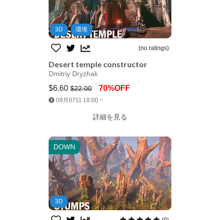
3D
環境
(no ratings)
Desert temple constructor
Dmitriy Dryzhak
$6.60
70%OFF
$22.00
Jump AssetStore
08月07日 18:00 ~
詳細を見る
DOWN
3D
(0)