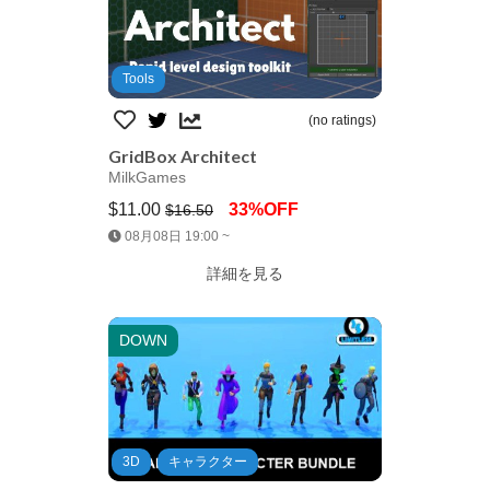
Tools
(no ratings)
GridBox Architect
MilkGames
$11.00
33%OFF
$16.50
Jump AssetStore
08月08日 19:00 ~
詳細を見る
DOWN
3D
キャラクター