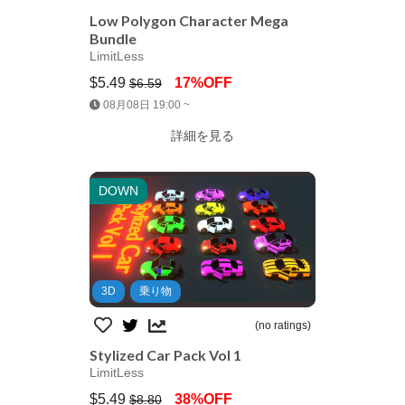
Low Polygon Character Mega
Bundle
LimitLess
$5.49
17%OFF
$6.59
Jump AssetStore
08月08日 19:00 ~
詳細を見る
DOWN
3D
乗り物
(no ratings)
Stylized Car Pack Vol 1
LimitLess
$5.49
38%OFF
$8.80