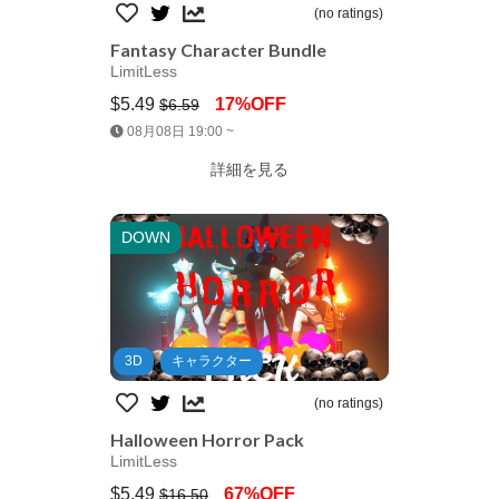
(no ratings)
Fantasy Character Bundle
LimitLess
$5.49
17%OFF
$6.59
Jump AssetStore
08月08日 19:00 ~
詳細を見る
DOWN
3D
キャラクター
(no ratings)
Halloween Horror Pack
LimitLess
$5.49
67%OFF
$16.50