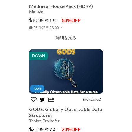
Medieval House Pack (HDRP)
Nimoyo
$10.99
50%OFF
$21.99
Jump AssetStore
08月07日 23:00 ~
詳細を見る
DOWN
Tools
(no ratings)
GODS: Globally Observable Data
Structures
Tobias Froihofer
$21.99
20%OFF
$27.49