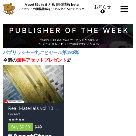
AssetStoreまとめ 割引情報 beta
お知らせ
- アセットの価格推移をリアルタイムにチェック
-
パブリッシャー丸ごとセール第193弾
今週の
無料アセットプレゼント
🎁