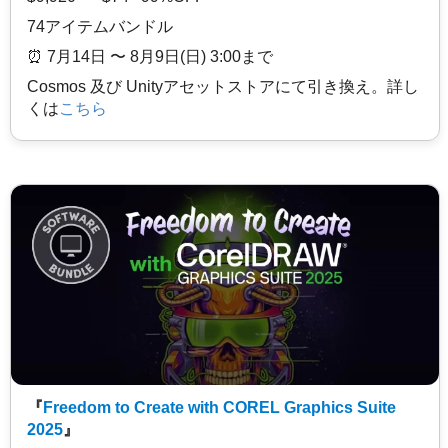
74アイテムバンドル
⏰️ 7月14日 〜 8月9日(日) 3:00まで
Cosmos 及び Unityアセットストアにて引き換え。詳し
くは
こちら
『
Freedom to Create with COREL Graphics Suite
2025
』