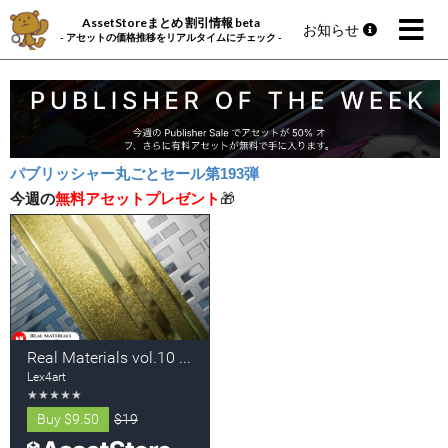
AssetStoreまとめ 割引情報 beta
お知らせ
- アセットの価格推移をリアルタイムにチェック -
パブリッシャー丸ごとセール第193弾
今週の
無料アセットプレゼント
🎁