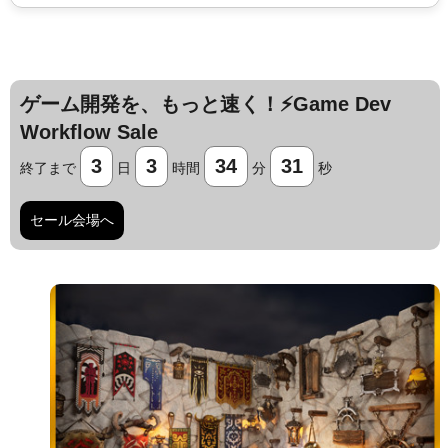
ゲーム開発を、もっと速く！⚡️Game Dev
Workflow Sale
3
3
34
30
終了まで
日
時間
分
秒
セール会場へ