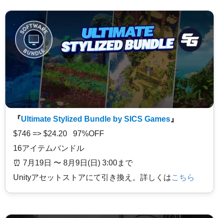
『
Ultimate Stylized Bundle by SICS Games
』
$746 => $24.20 97%OFF
16アイテムバンドル
⏰️ 7月19日 〜 8月9日(日) 3:00まで
Unityアセットストアにて引き換え。詳しくは
こちら