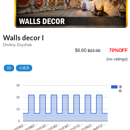
Walls decor I
Dmitriy Dryzhak
$6.60
70%OFF
$22.00
(no ratings)
3D
小道具
30
価
格
20
10
0
07/23(2…
07/04(2…
08/07(2…
07/19(2…
07/30(2…
07/12(2…
07/27(2…
07/08(2…