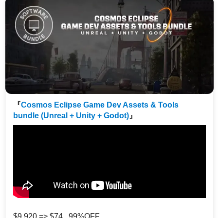
『
Cosmos Eclipse Game Dev Assets & Tools
bundle (Unreal + Unity + Godot)
』
$9,920 => $74 99%OFF