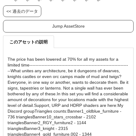
<< 過去のデータ
Jump AssetStore
このアセットの説明
The price has been lowered at 70% for all my assets for a
limited time-----------------------------------------------------------------
--What unites any architecture, be it dungeons of dwarves,
knights castles or even orc camps made of mud and twigs?
Everyone, in one way or another, wants to decorate them. Be it
signs, tapestries or lanterns. Not a single wall has ever been
bothered by any of these.In this set you will find a considerable
amount of decorations for your locations made with the highest
level of detail.Support, URP and HDRP shaders are here:My
Discord groupTriangles counts:Banner1_oldblue_furniture -
736 trianglesBanner10_stars_crossbar - 2102
trianglesBanner2_RGY_furniture2 - 1144
trianglesBanner3_knight - 2315
trianglesBanner4_gold_furniture.002 - 1344