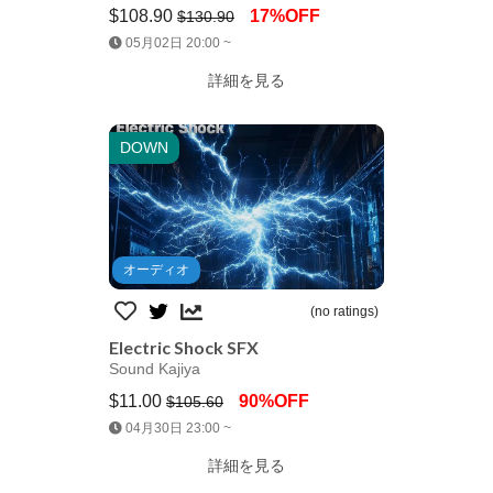
$108.90
17%OFF
$130.90
Jump AssetStore
05月02日 20:00 ~
詳細を見る
DOWN
オーディオ
(no ratings)
Electric Shock SFX
Sound Kajiya
$11.00
90%OFF
$105.60
Jump AssetStore
04月30日 23:00 ~
詳細を見る