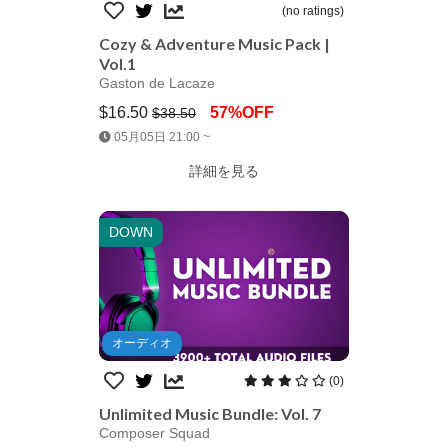
(no ratings)
Cozy & Adventure Music Pack |
Vol.1
Gaston de Lacaze
$16.50
57%OFF
$38.50
Jump AssetStore
05月05日 21:00 ~
詳細を見る
DOWN
オーディオ
(0)
Unlimited Music Bundle: Vol. 7
Composer Squad