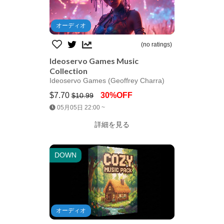
オーディオ
(no ratings)
Ideoservo Games Music
Collection
Ideoservo Games (Geoffrey Charra)
$7.70
30%OFF
$10.99
Jump AssetStore
05月05日 22:00 ~
詳細を見る
DOWN
オーディオ