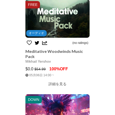
FREE
オーディオ
(no ratings)
Meditative Woodwinds Music
Pack
Mikhail Yershov
$0.0
100%OFF
$54.99
Jump AssetStore
05月06日 14:00 ~
詳細を見る
DOWN