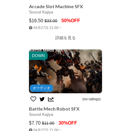
Arcade Slot Machine SFX
Sound Kajiya
$16.50
50%OFF
$33.00
Jump AssetStore
04月27日 21:00 ~
詳細を見る
DOWN
オーディオ
(no ratings)
Battle Mech Robot SFX
Sound Kajiya
$7.70
30%OFF
$11.00
Jump AssetStore
04月27日 21:00 ~