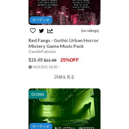
オーディオ
(no ratings)
Red Fangs - Gothic Urban Horror
Mistery Game Music Pack
CamiloFabrizio
$16.49
25%OFF
$21.99
Jump AssetStore
04月30日 18:00 ~
詳細を見る
DOWN
オーディオ