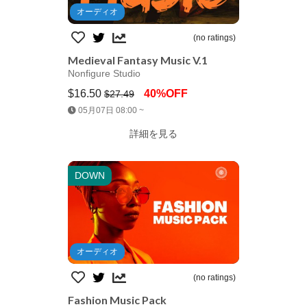
オーディオ
(no ratings)
Medieval Fantasy Music V.1
Nonfigure Studio
$16.50
40%OFF
$27.49
Jump AssetStore
05月07日 08:00 ~
詳細を見る
DOWN
オーディオ
(no ratings)
Fashion Music Pack