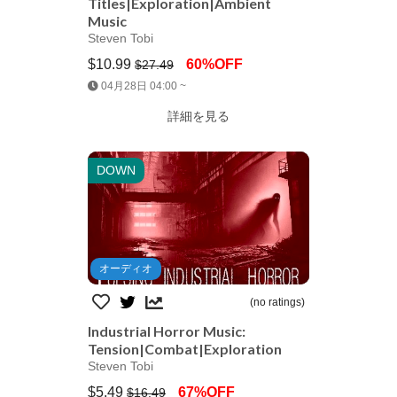
Titles|Exploration|Ambient
Music
Steven Tobi
$10.99
60%OFF
$27.49
Jump AssetStore
04月28日 04:00 ~
詳細を見る
DOWN
オーディオ
(no ratings)
Industrial Horror Music:
Tension|Combat|Exploration
Steven Tobi
$5.49
67%OFF
$16.49