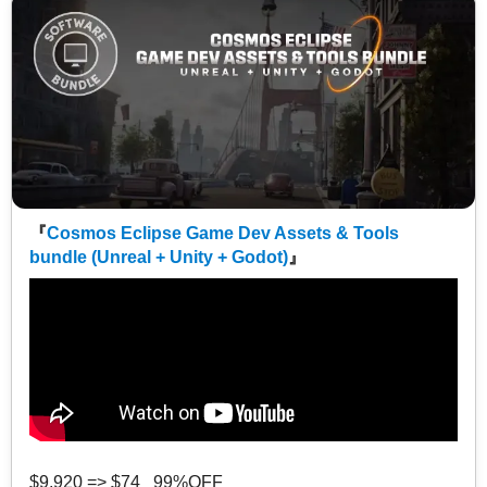
『
Cosmos Eclipse Game Dev Assets & Tools
bundle (Unreal + Unity + Godot)
』
$9,920 => $74 99%OFF