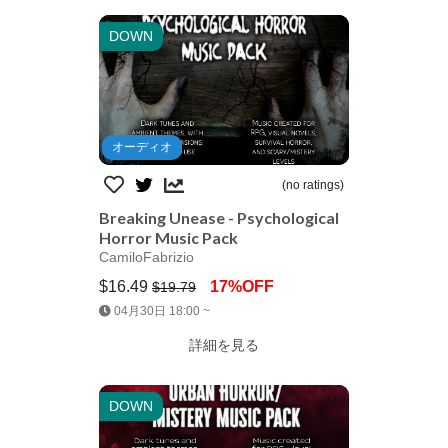
DOWN
オーディオ
(no ratings)
Breaking Unease - Psychological
Horror Music Pack
CamiloFabrizio
$16.49
17%OFF
$19.79
Jump AssetStore
04月30日 18:00 ~
詳細を見る
DOWN