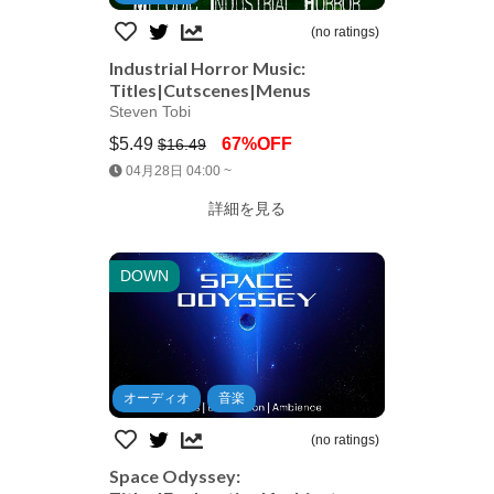
(no ratings)
Industrial Horror Music:
Titles|Cutscenes|Menus
Steven Tobi
$5.49
67%OFF
$16.49
Jump AssetStore
04月28日 04:00 ~
詳細を見る
DOWN
オーディオ
音楽
(no ratings)
Space Odyssey: