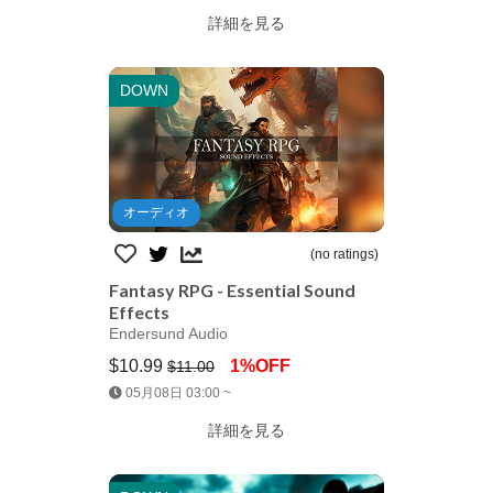
詳細を見る
DOWN
オーディオ
(no ratings)
Fantasy RPG - Essential Sound
Effects
Endersund Audio
$10.99
1%OFF
$11.00
Jump AssetStore
05月08日 03:00 ~
詳細を見る