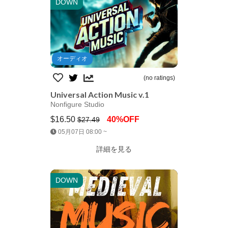
DOWN
オーディオ
(no ratings)
Universal Action Music v.1
Nonfigure Studio
$16.50
40%OFF
$27.49
Jump AssetStore
05月07日 08:00 ~
詳細を見る
DOWN