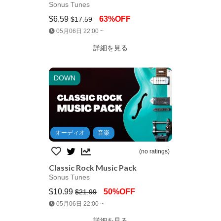
Sonus Tunes
$6.59
63%OFF
$17.59
Jump AssetStore
05月06日 22:00 ~
詳細を見る
DOWN
オーディオ
音楽
(no ratings)
Classic Rock Music Pack
Sonus Tunes
$10.99
50%OFF
$21.99
Jump AssetStore
05月06日 22:00 ~
詳細を見る