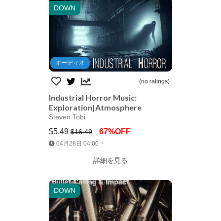
DOWN
オーディオ
(no ratings)
Industrial Horror Music:
Exploration|Atmosphere
Steven Tobi
$5.49
67%OFF
$16.49
Jump AssetStore
04月28日 04:00 ~
詳細を見る
DOWN