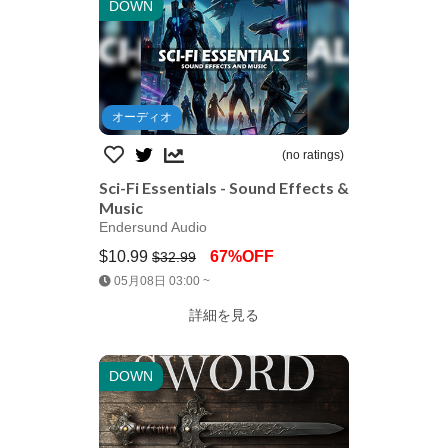
DOWN
オーディオ
(no ratings)
Sci-Fi Essentials - Sound Effects &
Music
Endersund Audio
$10.99
67%OFF
$32.99
Jump AssetStore
05月08日 03:00 ~
詳細を見る
DOWN