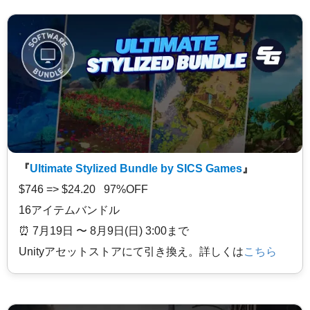
『
Ultimate Stylized Bundle by SICS Games
』
$746 => $24.20 97%OFF
16アイテムバンドル
⏰️ 7月19日 〜 8月9日(日) 3:00まで
Unityアセットストアにて引き換え。詳しくは
こちら