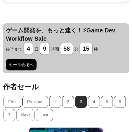
ゲーム開発を、もっと速く！⚡️Game Dev
Workflow Sale
4
9
58
13
終了まで
日
時間
分
秒
セール会場へ
作者セール
First
Previous
1
2
3
4
5
6
Jump AssetStore
7
Next
Last