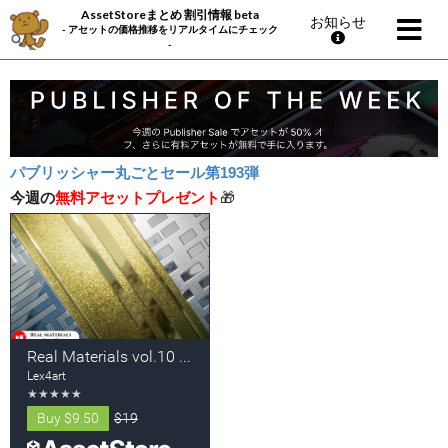
AssetStoreまとめ 割引情報 beta
お知らせ
- アセットの価格推移をリアルタイムにチェック
-
パブリッシャー丸ごとセール第193弾
今週の
無料アセットプレゼント
🎁