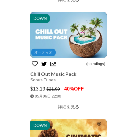
DOWN
オーディオ
(no ratings)
Chill Out Music Pack
Sonus Tunes
$13.19
40%OFF
$21.99
Jump AssetStore
05月06日 22:00 ~
詳細を見る
DOWN