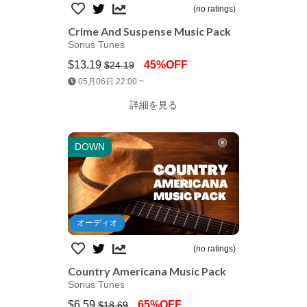
(no ratings)
Crime And Suspense Music Pack
Sonus Tunes
$13.19
45%OFF
$24.19
Jump AssetStore
05月06日 22:00 ~
詳細を見る
DOWN
オーディオ
(no ratings)
Country Americana Music Pack
Sonus Tunes
$6.59
65%OFF
$18.69