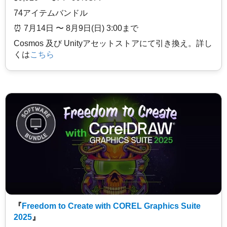
74アイテムバンドル
⏰️ 7月14日 〜 8月9日(日) 3:00まで
Cosmos 及び Unityアセットストアにて引き換え。詳し
くは
こちら
『
Freedom to Create with COREL Graphics Suite
2025
』