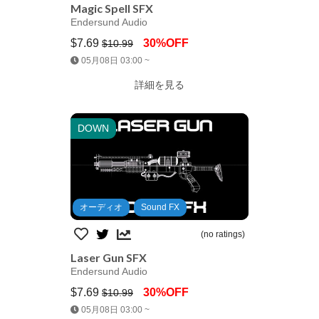
Magic Spell SFX
Endersund Audio
$7.69
30%OFF
$10.99
Jump AssetStore
05月08日 03:00 ~
詳細を見る
DOWN
オーディオ
Sound FX
(no ratings)
Laser Gun SFX
Endersund Audio
$7.69
30%OFF
$10.99
Jump AssetStore
05月08日 03:00 ~