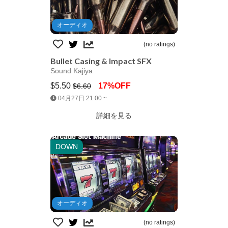
オーディオ
(no ratings)
Bullet Casing & Impact SFX
Sound Kajiya
$5.50
17%OFF
$6.60
Jump AssetStore
04月27日 21:00 ~
詳細を見る
DOWN
オーディオ
(no ratings)