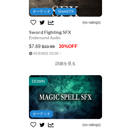
オーディオ
Sound FX
(no ratings)
Sword Fighting SFX
Endersund Audio
$7.69
30%OFF
$10.99
Jump AssetStore
05月08日 03:00 ~
詳細を見る
DOWN
オーディオ
(no ratings)