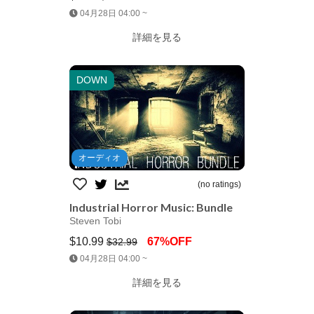
Jump AssetStore
04月28日 04:00 ~
詳細を見る
DOWN
オーディオ
(no ratings)
Industrial Horror Music: Bundle
Steven Tobi
$10.99
67%OFF
$32.99
Jump AssetStore
04月28日 04:00 ~
詳細を見る