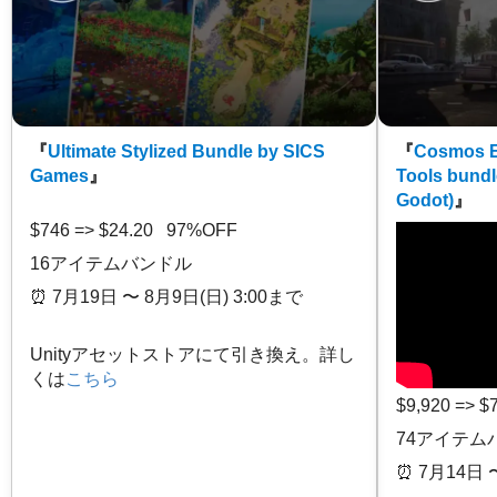
『
Ultimate Stylized Bundle by SICS
『
Cosmos E
Games
』
Tools bundl
Godot)
』
$746 => $24.20 97%OFF
16アイテムバンドル
⏰️ 7月19日 〜 8月9日(日) 3:00まで
Unityアセットストアにて引き換え。詳し
くは
こちら
$9,920 => 
74アイテム
⏰️ 7月14日 