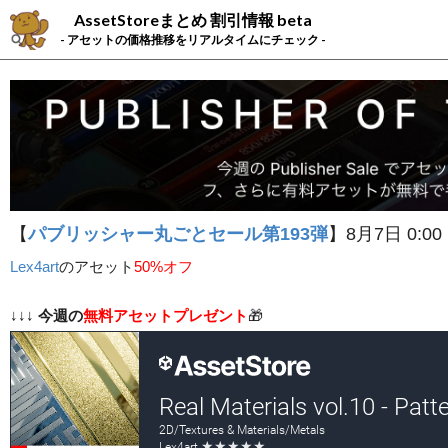
AssetStoreまとめ 割引情報 beta
- アセットの価格推移をリアルタイムにチェック -
【
パブリッシャー丸ごとセール第193弾
】8月7日 0:00
Lex4art
の
アセット
50%オフ
↓↓↓
今週の
無料アセットプレゼント
🎁