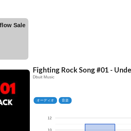
ow Sale
Fighting Rock Song #01 - Unde
Dbuit Music
オーディオ
音楽
12
10