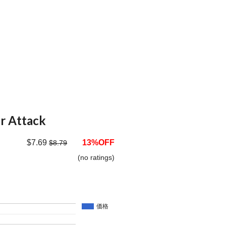
r Attack
$7.69
13%OFF
$8.79
(no ratings)
価格