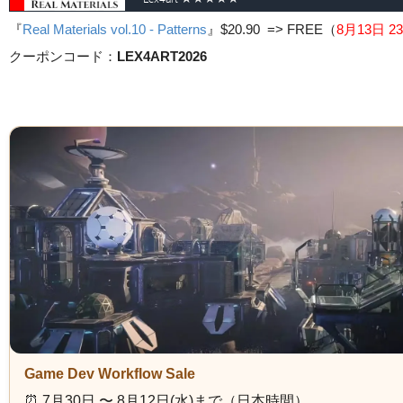
『
Real Materials vol.10 - Patterns
』
$20.90 => FREE
（
8月13日 23
クーポンコード：
LEX4ART2026
Game Dev Workflow Sale
⏰️ 7月30日 〜 8月12日(水)まで（日本時間）