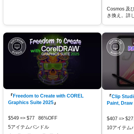
Cosmos 
き換え。詳
『
Freedom to Create with COREL
『
Clip Studi
Graphics Suite 2025
』
Paint, Draw
$549 => $77 86%OFF
$407 => $2
5アイテムバンドル
10アイテム