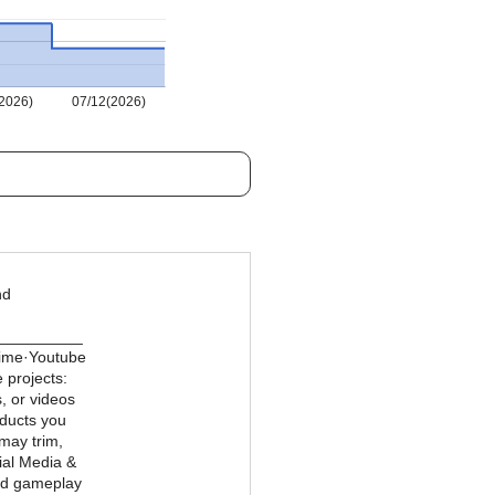
2026)
07/12(2026)
nd
__________
ime·Youtube
 projects:
, or videos
ducts you
 may trim,
cial Media &
and gameplay