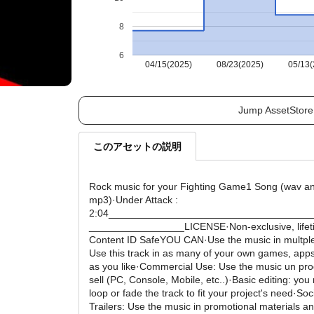
8
6
04/15(2025)
08/23(2025)
05/13(
Jump AssetStore
このアセットの説明
Rock music for your Fighting Game1 Song (wav a
mp3)·Under Attack :
2:04____________________________________
_________________LICENSE·Non-exclusive, lifet
Content ID SafeYOU CAN·Use the music in multple
Use this track in as many of your own games, apps
as you like·Commercial Use: Use the music un pro
sell (PC, Console, Mobile, etc..)·Basic editing: you
loop or fade the track to fit your project's need·So
Trailers: Use the music in promotional materials 