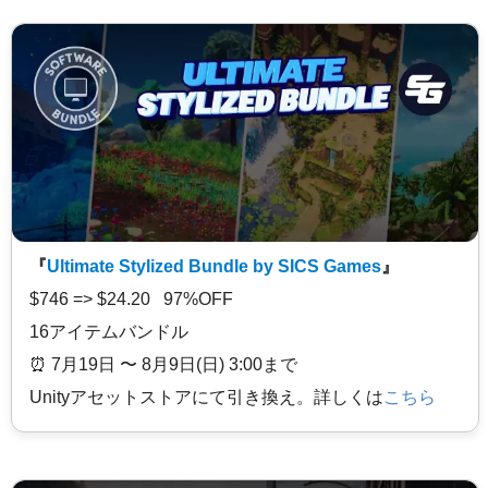
『
Ultimate Stylized Bundle by SICS Games
』
$746 => $24.20 97%OFF
16アイテムバンドル
⏰️ 7月19日 〜 8月9日(日) 3:00まで
Unityアセットストアにて引き換え。詳しくは
こちら