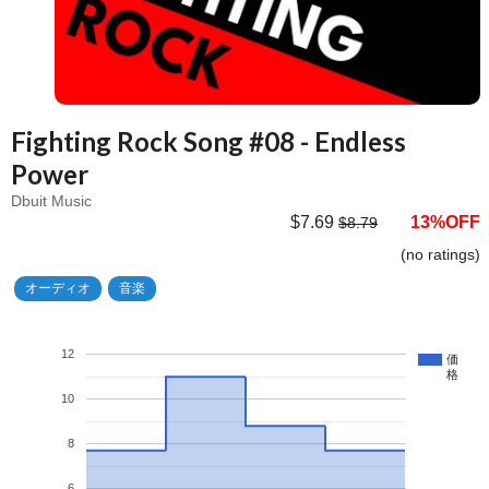
Fighting Rock Song #08 - Endless
Power
Dbuit Music
$7.69
13%OFF
$8.79
(no ratings)
オーディオ
音楽
12
価
格
10
8
6