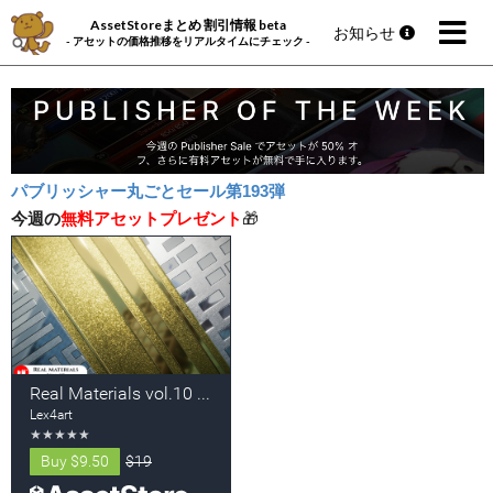
AssetStoreまとめ 割引情報 beta
お知らせ
- アセットの価格推移をリアルタイムにチェック -
パブリッシャー丸ごとセール第193弾
今週の
無料アセットプレゼント
🎁