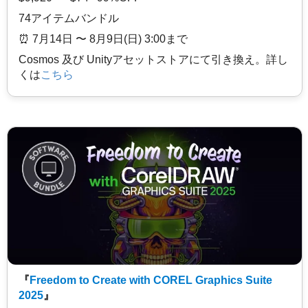
74アイテムバンドル
⏰️ 7月14日 〜 8月9日(日) 3:00まで
Cosmos 及び Unityアセットストアにて引き換え。詳し
くは
こちら
『
Freedom to Create with COREL Graphics Suite
2025
』