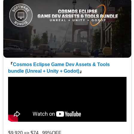
『
Cosmos Eclipse Game Dev Assets & Tools
bundle (Unreal + Unity + Godot)
』
$9,920 => $74 99%OFF