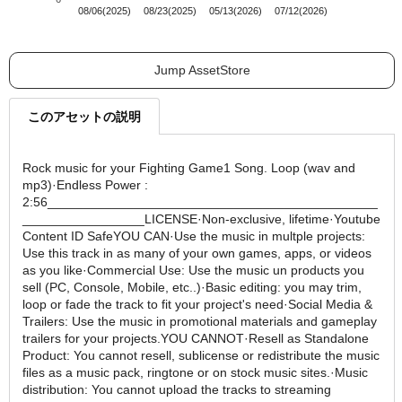
08/06(2025)
08/23(2025)
05/13(2026)
07/12(2026)
Jump AssetStore
このアセットの説明
Rock music for your Fighting Game1 Song. Loop (wav and
mp3)·Endless Power :
2:56______________________________________________
_________________LICENSE·Non-exclusive, lifetime·Youtube
Content ID SafeYOU CAN·Use the music in multple projects:
Use this track in as many of your own games, apps, or videos
as you like·Commercial Use: Use the music un products you
sell (PC, Console, Mobile, etc..)·Basic editing: you may trim,
loop or fade the track to fit your project's need·Social Media &
Trailers: Use the music in promotional materials and gameplay
trailers for your projects.YOU CANNOT·Resell as Standalone
Product: You cannot resell, sublicense or redistribute the music
files as a music pack, ringtone or on stock music sites.·Music
distribution: You cannot upload the tracks to streaming