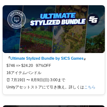
『
Ultimate Stylized Bundle by SICS Games
』
$746 => $24.20 97%OFF
16アイテムバンドル
⏰️ 7月19日 〜 8月9日(日) 3:00まで
Unityアセットストアにて引き換え。詳しくは
こちら