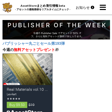
AssetStoreまとめ 割引情報 beta
お知らせ
- アセットの価格推移をリアルタイムにチェック -
パブリッシャー丸ごとセール第193弾
今週の
無料アセットプレゼント
🎁