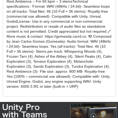
Rest Ambience – Fm 65 bpm – 3 stemsTechnical
specifications:- Format: WAV (48kHz / 24‑bit)- Seamless loops
on all tracks- Total files: 46 (10 Full + 36 stems)- Royalty‑free
(commercial use allowed)- Compatible with Unity, Unreal,
GodotLicense: Use in any commercial or non‑commercial
project. Redistribution or resale of audio files as standalone
content is not permitted. Credit appreciated but not required.🔗
More music & contact: https://gomesda.carrd.co 🎼 Composed
by Jean Carlos Gomes (Gomesda)- Audio format: WAV (48kHz
/ 24‑bit)- Seamless loops: Yes (all tracks)- Total files: 46 (10
Full + 36 stems)- Stems per track: Whispering Woods (4),
Frozen Tarn (4), Ashes of the Abbey (4), Silent Peaks (4), Calm
Exploration (3), Tension Exploration (4), Melancholic
Exploration (3), Sands Exploration (3), Tundra Exploration (4),
Rest Ambience (3)- File size: approx. 800 MB- Royalty‑free:
Yes (100% – commercial use allowed)- Compatible with: Unity,
Unreal Engine, Godot, any engine supporting WAV- Unity
version: 6000.3.9f1 or later (built‑in + URP)