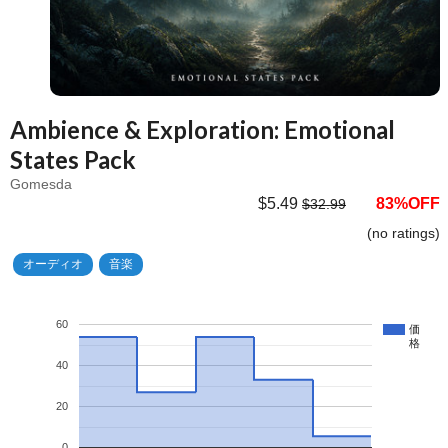
Ambience & Exploration: Emotional
States Pack
Gomesda
$5.49
83%OFF
$32.99
(no ratings)
オーディオ
音楽
60
価
格
40
20
0