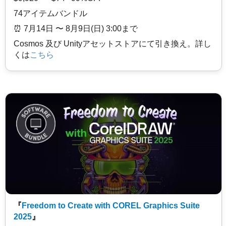
74アイテムバンドル
⏰️ 7月14日 〜 8月9日(日) 3:00まで
Cosmos 及び Unityアセットストアにて引き換え。詳し
くは
こちら
『
Freedom to Create with COREL Graphics Suite
2025
』