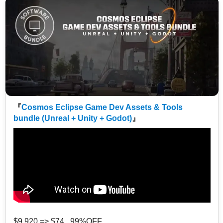
『
Cosmos Eclipse Game Dev Assets & Tools
bundle (Unreal + Unity + Godot)
』
$9,920 => $74 99%OFF