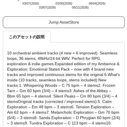
03/07(2026)
03/30(2026)
08/04(2026)
03/07(2026)
05/11(2026)
Jump AssetStore
このアセットの説明
10 orchestral ambient tracks (4 new + 6 improved). Seamless
loops, 36 stems, 48kHz/24‑bit WAV. Perfect for RPG,
exploration & indie games.Expanded edition of my Ambience &
Exploration: Emotional States Pack – now with 4 brand‑new
tracks and improved continuous stems for the original 6.What's
inside (10 tracks, seamless loops, stems included):New
tracks:1. Whispering Woods – C 75 bpm – 4 stems2. Frozen
Tarn – Gm 60 bpm (3/4) – 4 stems3. Ashes of the Abbey –
Bbm 65 bpm – 4 stems4. Silent Peaks – Cm 80 bpm (3/4) – 4
stemsOriginal tracks (corrected / improved stems):5. Calm
Exploration – Em 48 bpm – 3 stems6. Tension Exploration –
Am 62 bpm – 4 stems7. Melancholic Exploration – Gm 70 bpm
(6/4) – 3 stems8. Sands Exploration – D Phrygian 60 bpm (2/4)
– 3 stems9. Tundra Exploration – C 113 bpm – 4 stems10.