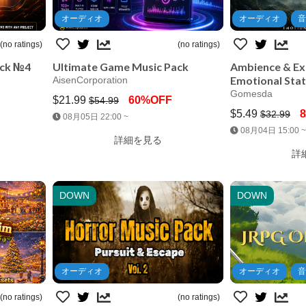
オーディオ
オーディオ
音
(no ratings)
(no ratings)
ack №4
Ultimate Game Music Pack
Ambience & Ex
Emotional Sta
AisenCorporation
Gomesda
$21.99
60%OFF
$54.99
$5.49
$32.99
08月05日 22:00 ~
Jump AssetStore
Jump 
08月04日 15:00 ~
詳細を見る
詳
DOWN
DOWN
オーディオ
オーディオ
音
(no ratings)
(no ratings)