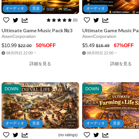
オーディオ
音楽
オーディオ
(0)
Ultimate Game Music Pack №3
Ultimate Game Music P
AisenCorporation
AisenCorporation
$10.99
50%OFF
$5.49
67%OFF
$22.00
$16.49
08月05日 22:00 ~
08月05日 22:00 ~
Jump AssetStore
Jump AssetStore
詳細を見る
詳細を見る
DOWN
DOWN
オーディオ
音楽
オーディオ
音楽
(no ratings)