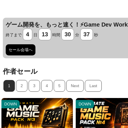
ゲーム開発を、もっと速く！⚡️Game Dev Workfl
4
13
30
36
終了まで
日
時間
分
秒
セール会場へ
作者セール
Jump AssetStore
Jump AssetStore
1
2
3
4
5
Next
Last
DOWN
DOWN