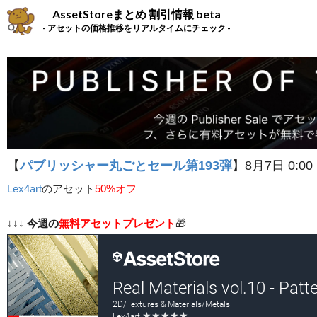
AssetStoreまとめ 割引情報 beta
- アセットの価格推移をリアルタイムにチェック -
【
パブリッシャー丸ごとセール第193弾
】8月7日 0:00
Lex4art
の
アセット
50%オフ
↓↓↓
今週の
無料アセットプレゼント
🎁