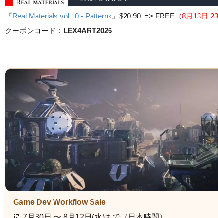
『
Real Materials vol.10 - Patterns
』
$20.90 => FREE
（
8月13日 23
クーポンコード：
LEX4ART2026
Game Dev Workflow Sale
⏰️ 7月30日 〜 8月12日(水)まで（日本時間）