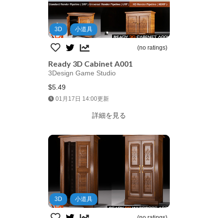
3D
小道具
(no ratings)
Ready 3D Cabinet A001
3Design Game Studio
$5.49
Jump AssetStore
01月17日 14:00更新
詳細を見る
3D
小道具
(no ratings)