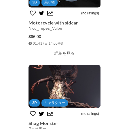
3D
乗り物
(no ratings)
Motorcycle with sidcar
Nicu_Tepes_Vulpe
$66.00
Jump AssetStore
01月17日 14:00更新
詳細を見る
3D
キャラクター
(no ratings)
Shag Monster
Right Eye