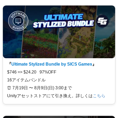
『
Ultimate Stylized Bundle by SICS Games
』
$746 => $24.20 97%OFF
16アイテムバンドル
⏰️ 7月19日 〜 8月9日(日) 3:00まで
Unityアセットストアにて引き換え。詳しくは
こちら