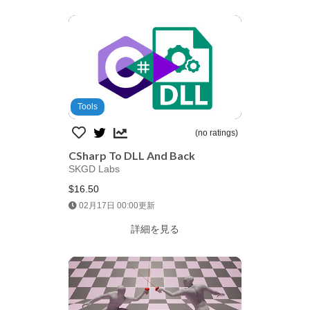
Tools
(no ratings)
CSharp To DLL And Back
SKGD Labs
$16.50
Jump AssetStore
02月17日 00:00更新
詳細を見る