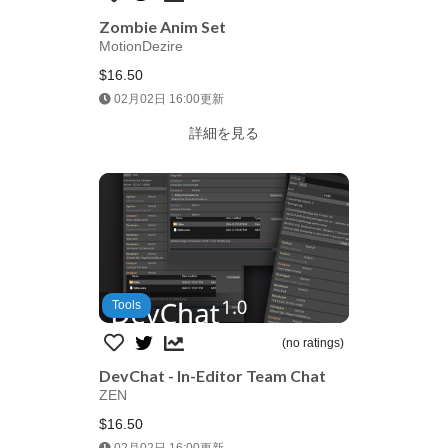
Zombie Anim Set
MotionDezire
$16.50
Jump AssetStore
02月02日 16:00更新
詳細を見る
Tools
(no ratings)
DevChat - In-Editor Team Chat
ZEN
$16.50
Jump AssetStore