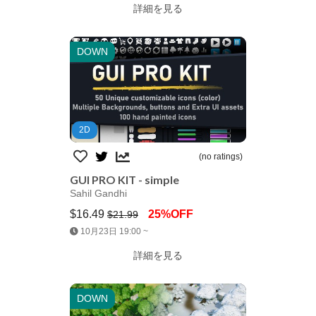
詳細を見る
DOWN
2D
(no ratings)
GUI PRO KIT - simple
Sahil Gandhi
$16.49
25%OFF
$21.99
Jump AssetStore
10月23日 19:00 ~
詳細を見る
DOWN