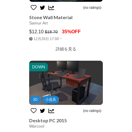
(no ratings)
Stone Wall Material
Samur Art
$12.10
35%OFF
$18.70
Jump AssetStore
12月26日 17:00 ~
詳細を見る
DOWN
3D
小道具
(no ratings)
Desktop PC 2015
Warcool