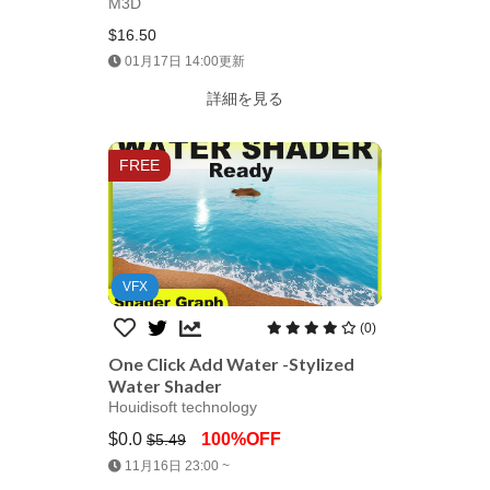
M3D
$16.50
Jump AssetStore
01月17日 14:00更新
詳細を見る
FREE
VFX
(0)
One Click Add Water -Stylized
Water Shader
Houidisoft technology
$0.0
100%OFF
$5.49
Jump AssetStore
11月16日 23:00 ~