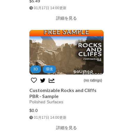
$5.49
Jump AssetStore
01月17日 14:00更新
詳細を見る
3D
環境
(no ratings)
Customizable Rocks and Cliffs
PBR - Sample
Polished Surfaces
$0.0
Jump AssetStore
01月17日 14:00更新
詳細を見る