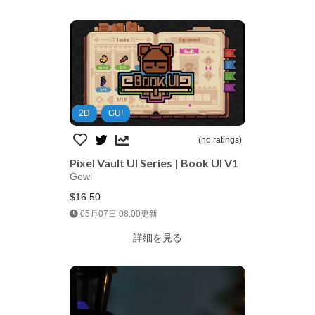
2D
GUI
(no ratings)
Pixel Vault UI Series | Book UI V1
Gowl
$16.50
Jump AssetStore
05月07日 08:00更新
詳細を見る