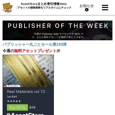
AssetStoreまとめ 割引情報 beta
お知らせ
- アセットの価格推移をリアルタイムにチェック
-
パブリッシャー丸ごとセール第193弾
今週の
無料アセットプレゼント
🎁