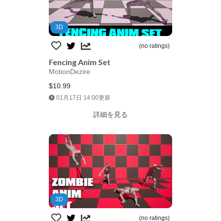
3D
(no ratings)
Fencing Anim Set
MotionDezire
$10.99
Jump AssetStore
01月17日 14:00更新
詳細を見る
3D
(no ratings)