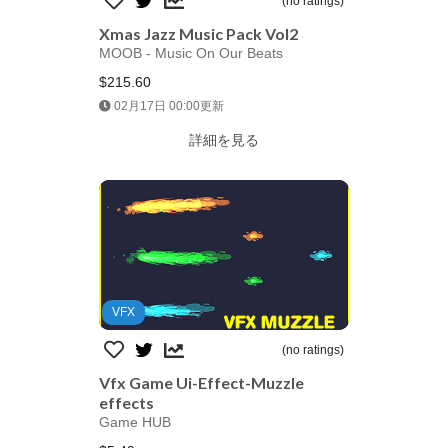
(no ratings)
Xmas Jazz Music Pack Vol2
MOOB - Music On Our Beats
$215.60
Jump AssetStore
02月17日 00:00更新
詳細を見る
VFX
(no ratings)
Vfx Game Ui-Effect-Muzzle
effects
Game HUB