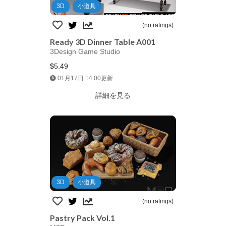
3D
小道具
(no ratings)
Ready 3D Dinner Table A001
3Design Game Studio
$5.49
Jump AssetStore
01月17日 14:00更新
詳細を見る
3D
小道具
(no ratings)
Pastry Pack Vol.1