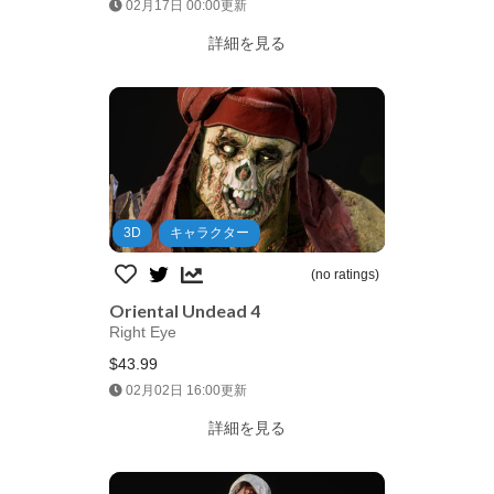
Jump AssetStore
02月17日 00:00更新
詳細を見る
3D
キャラクター
(no ratings)
Oriental Undead 4
Right Eye
$43.99
Jump AssetStore
02月02日 16:00更新
詳細を見る