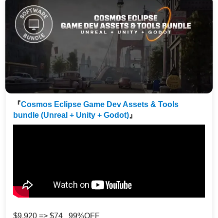
『
Cosmos Eclipse Game Dev Assets & Tools
bundle (Unreal + Unity + Godot)
』
$9,920 => $74 99%OFF