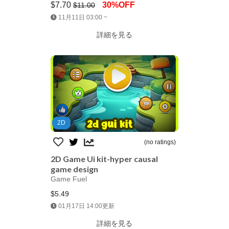
$7.70
30%OFF
$11.00
Jump AssetStore
11月11日 03:00 ~
詳細を見る
2D
(no ratings)
2D Game Ui kit-hyper causal
game design
Game Fuel
$5.49
Jump AssetStore
01月17日 14:00更新
詳細を見る