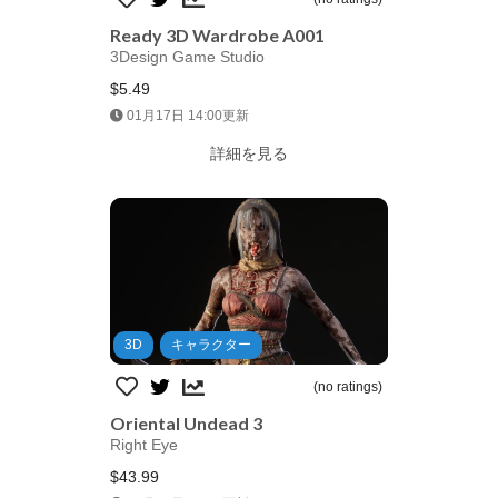
Ready 3D Wardrobe A001
3Design Game Studio
$5.49
Jump AssetStore
01月17日 14:00更新
詳細を見る
3D
キャラクター
(no ratings)
Oriental Undead 3
Right Eye
$43.99