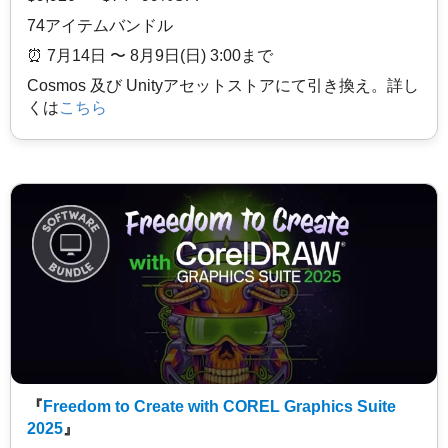
74アイテムバンドル
⏰️ 7月14日 〜 8月9日(日) 3:00まで
Cosmos 及び Unityアセットストアにて引き換え。詳し
くは
こちら
『
Freedom to Create with COREL Graphics Suite
2025
』