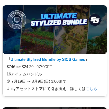
『
Ultimate Stylized Bundle by SICS Games
』
$746 => $24.20 97%OFF
16アイテムバンドル
⏰️ 7月19日 〜 8月9日(日) 3:00まで
Unityアセットストアにて引き換え。詳しくは
こちら