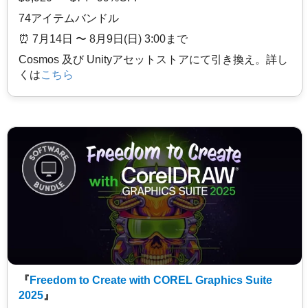
74アイテムバンドル
⏰️ 7月14日 〜 8月9日(日) 3:00まで
Cosmos 及び Unityアセットストアにて引き換え。詳し
くは
こちら
『
Freedom to Create with COREL Graphics Suite
2025
』