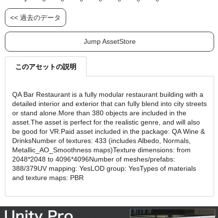
<< 過去のデータ
Jump AssetStore
このアセットの説明
QA Bar Restaurant is a fully modular restaurant building with a
detailed interior and exterior that can fully blend into city streets
or stand alone.More than 380 objects are included in the
asset.The asset is perfect for the realistic genre, and will also
be good for VR.Paid asset included in the package: QA Wine &
DrinksNumber of textures: 433 (includes Albedo, Normals,
Metallic_AO_Smoothness maps)Texture dimensions: from
2048*2048 to 4096*4096Number of meshes/prefabs:
388/379UV mapping: YesLOD group: YesTypes of materials
and texture maps: PBR