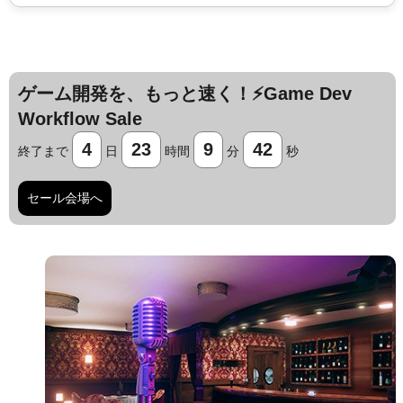
ゲーム開発を、もっと速く！⚡️Game Dev
Workflow Sale
4
23
9
41
終了まで
日
時間
分
秒
セール会場へ