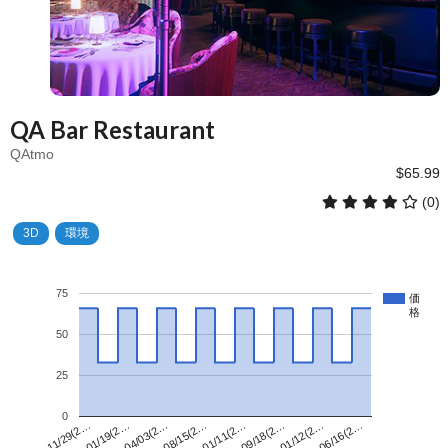
QA Bar Restaurant
QAtmo
$65.99
(0)
3D
環境
75
価
格
50
25
0
01/11(2…
11/29(2…
06/16(2…
08/15(2…
01/12(2…
04/03(2…
09/18(2…
01/19(2…