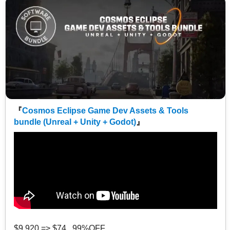
『
Cosmos Eclipse Game Dev Assets & Tools
bundle (Unreal + Unity + Godot)
』
$9,920 => $74 99%OFF