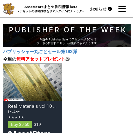
AssetStoreまとめ 割引情報 beta
お知らせ
- アセットの価格推移をリアルタイムにチェック -
パブリッシャー丸ごとセール第193弾
今週の
無料アセットプレゼント
🎁