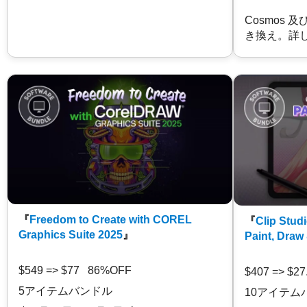
Cosmos 
き換え。詳
『
Freedom to Create with COREL
『
Clip Studi
Graphics Suite 2025
』
Paint, Draw
$549 => $77 86%OFF
$407 => $2
5アイテムバンドル
10アイテム