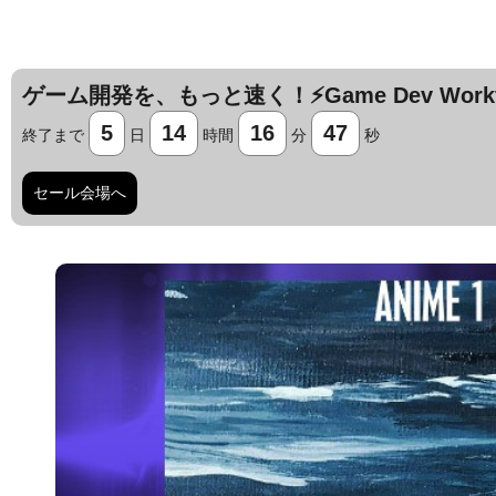
ゲーム開発を、もっと速く！⚡️Game Dev Workfl
5
14
16
46
終了まで
日
時間
分
秒
セール会場へ