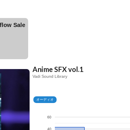
ow Sale
Anime SFX vol.1
Vadi Sound Library
オーディオ
60
40