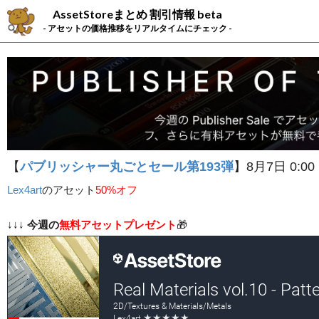
AssetStoreまとめ 割引情報 beta
- アセットの価格推移をリアルタイムにチェック -
【
パブリッシャー丸ごとセール第193弾
】8月7日 0:00
Lex4art
の
アセット
50%オフ
↓↓↓
今週の
無料アセットプレゼント
🎁