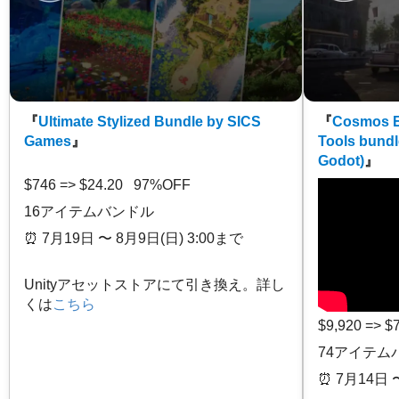
『
Ultimate Stylized Bundle by SICS
『
Cosmos E
Games
』
Tools bundl
Godot)
』
$746 => $24.20 97%OFF
16アイテムバンドル
⏰️ 7月19日 〜 8月9日(日) 3:00まで
Unityアセットストアにて引き換え。詳し
くは
こちら
$9,920 => 
74アイテム
⏰️ 7月14日 