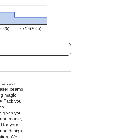
2025)
07/24(2025)
 to your
laser beams
ing magic
FX Pack you
on
e gives you
ight, magic,
d for your
sound design
ation. We