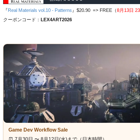
『
Real Materials vol.10 - Patterns
』
$20.90 => FREE
（
8月13日 23
クーポンコード：
LEX4ART2026
Game Dev Workflow Sale
⏰️ 7月30日 〜 8月12日(水)まで（日本時間）