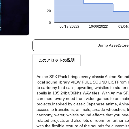
20
0
05/18(2022)
10/06(2022)
03/04(
Jump AssetStore
このアセットの説明
Anime SFX Pack brings every classic Anime Sound
local sound library.VIEW FULL SOUND LISTFrom 
to cartoony bird calls, upwelling whistles to stutter
spells in 105 24bit/96khz WAV files. With Anime S
can meet every need from video games to animati
projects.Inspired by classic Japanese anime, Anim
access to transitions, animals, arcade whooshes, f
cartoony, water, whistle sound effects that you nee
related projects and also lots of room for further 
with the flexible texture of the sounds for customiz