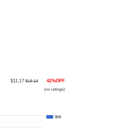
$11.17
42%OFF
$19.14
(no ratings)
価格