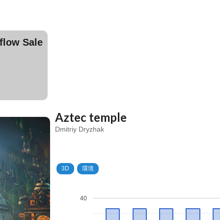
ow Sale
Aztec temple
Dmitriy Dryzhak
3D
環境
40