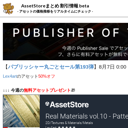
AssetStoreまとめ 割引情報 beta
- アセットの価格推移をリアルタイムにチェック -
【
パブリッシャー丸ごとセール第193弾
】8月7日 0:00
Lex4art
の
アセット
50%オフ
↓↓↓
今週の
無料アセットプレゼント
🎁