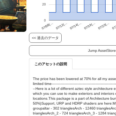
20
0
07/23(…
07/12(…
07/19(…
07/08(…
07
07/14(…
<< 過去のデータ
Jump AssetStore
このアセットの説明
The price has been lowered at 70% for all my asset
limited time--------------------------------------------------
--Here is a lot of different aztec style architecture
which you can use to make exteriors and interiors 
locations.This package is a part of Architecture bu
50%)Support, URP and HDRP shaders are here:M
groupaltar - 302 trianglesArch - 12460 trianglesAr
trianglesArch_2 - 724 trianglesArch_3 - 1284 trian