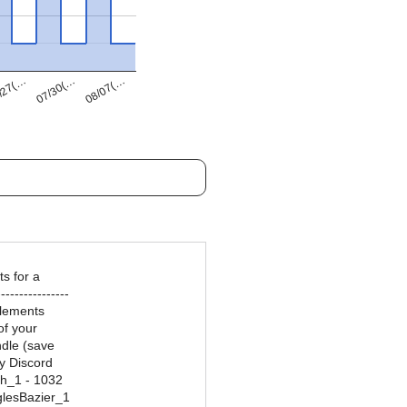
07/30(…
/27(…
08/07(…
s for a
---------------
 elements
of your
ndle (save
y Discord
ch_1 - 1032
glesBazier_1