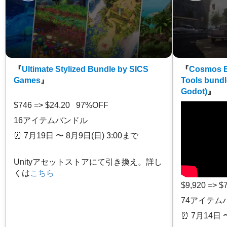
『
Ultimate Stylized Bundle by SICS
『
Cosmos E
Games
』
Tools bundl
Godot)
』
$746 => $24.20 97%OFF
16アイテムバンドル
⏰️ 7月19日 〜 8月9日(日) 3:00まで
Unityアセットストアにて引き換え。詳し
くは
こちら
$9,920 => 
74アイテム
⏰️ 7月14日 