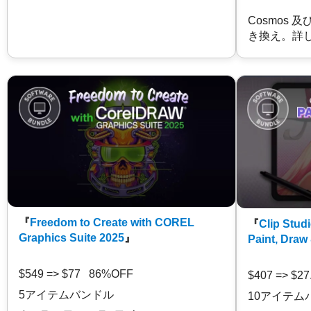
Cosmos 
き換え。詳
『
Freedom to Create with COREL
『
Clip Studi
Graphics Suite 2025
』
Paint, Draw
$549 => $77 86%OFF
$407 => $2
5アイテムバンドル
10アイテム