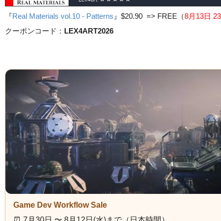
『
Real Materials vol.10 - Patterns
』
$20.90 => FREE
（
8月13日 23
クーポンコード：
LEX4ART2026
Game Dev Workflow Sale
⏰️ 7月30日 〜 8月12日(水)まで（日本時間）