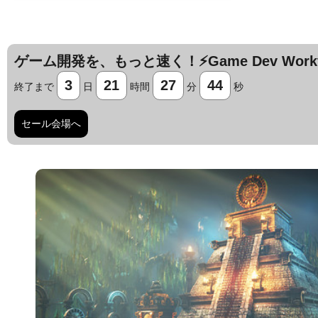
ゲーム開発を、もっと速く！⚡️Game Dev Workfl
3
21
27
43
終了まで
日
時間
分
秒
セール会場へ