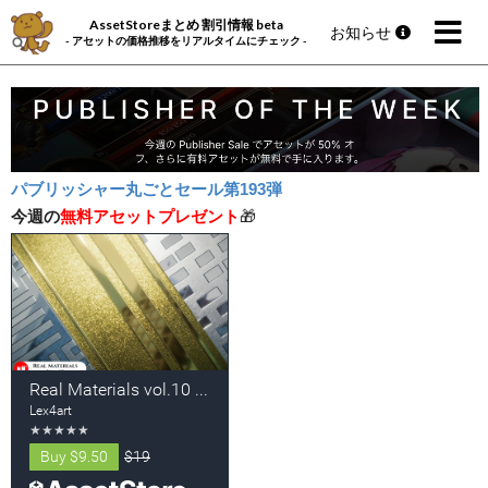
AssetStoreまとめ 割引情報 beta
お知らせ
- アセットの価格推移をリアルタイムにチェック -
パブリッシャー丸ごとセール第193弾
今週の
無料アセットプレゼント
🎁