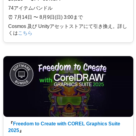
74アイテムバンドル
⏰️ 7月14日 〜 8月9日(日) 3:00まで
Cosmos 及び Unityアセットストアにて引き換え。詳し
くは
こちら
『
Freedom to Create with COREL Graphics Suite
2025
』