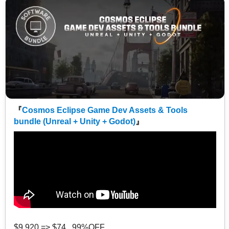
『
Cosmos Eclipse Game Dev Assets & Tools
bundle (Unreal + Unity + Godot)
』
$9,920 => $74 99%OFF