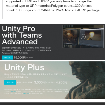
supported in URP and HDRP you only have to change the
material type to URP materialsPolygon count:1320Vertices
count: 1333Edge count:2464Tris: 2624Uv's: 2304URP package