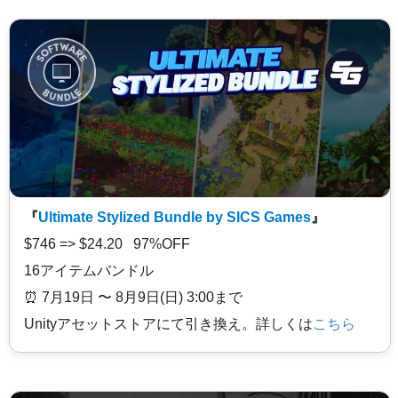
『
Ultimate Stylized Bundle by SICS Games
』
$746 => $24.20 97%OFF
16アイテムバンドル
⏰️ 7月19日 〜 8月9日(日) 3:00まで
Unityアセットストアにて引き換え。詳しくは
こちら