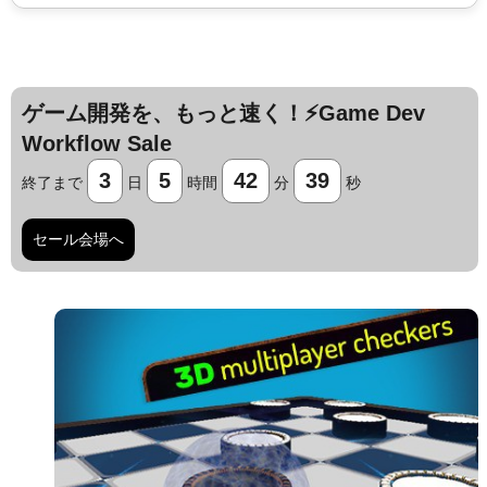
ゲーム開発を、もっと速く！⚡️Game Dev
Workflow Sale
3
5
42
38
終了まで
日
時間
分
秒
セール会場へ