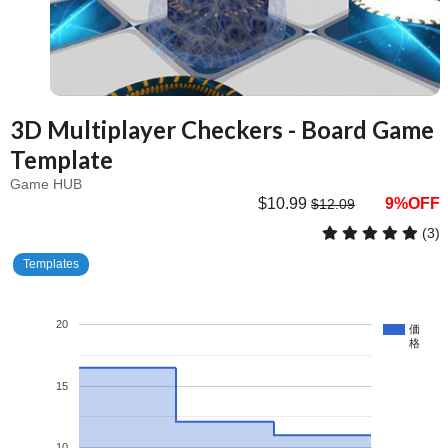
3D Multiplayer Checkers - Board Game
Template
Game HUB
$10.99
9%OFF
$12.09
(3)
Templates
20
価
格
15
10