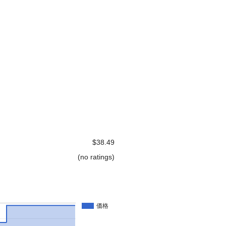
$38.49
(no ratings)
価格