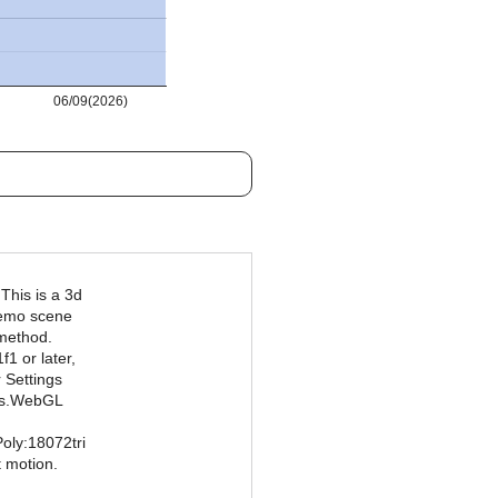
06/09(2026)
This is a 3d
demo scene
 method.
1 or later,
 Settings
ngs.WebGL
oly:18072tri
 motion.