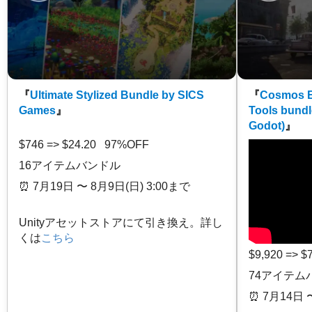
『
Ultimate Stylized Bundle by SICS
『
Cosmos E
Games
』
Tools bundl
Godot)
』
$746 => $24.20 97%OFF
16アイテムバンドル
⏰️ 7月19日 〜 8月9日(日) 3:00まで
Unityアセットストアにて引き換え。詳し
くは
こちら
$9,920 => 
74アイテム
⏰️ 7月14日 