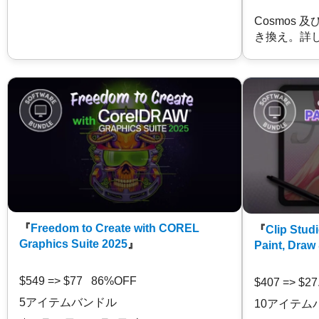
Cosmos 
き換え。詳
『
Freedom to Create with COREL
『
Clip Studi
Graphics Suite 2025
』
Paint, Draw
$549 => $77 86%OFF
$407 => $2
5アイテムバンドル
10アイテム