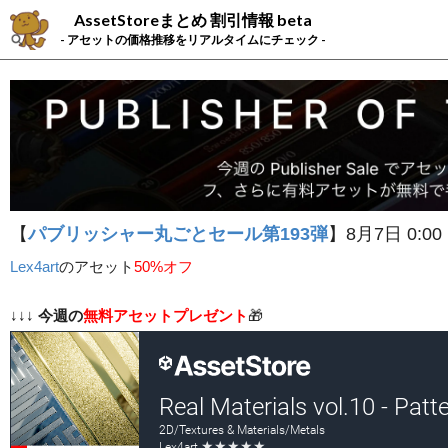
AssetStoreまとめ 割引情報 beta
- アセットの価格推移をリアルタイムにチェック -
【
パブリッシャー丸ごとセール第193弾
】8月7日 0:00
Lex4art
の
アセット
50%オフ
↓↓↓
今週の
無料アセットプレゼント
🎁