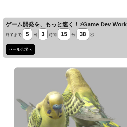
ゲーム開発を、もっと速く！⚡️Game Dev Workfl
5
3
15
37
終了まで
日
時間
分
秒
セール会場へ