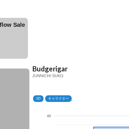
ow Sale
Budgerigar
JUNNICHI SUKO
3D
キャラクター
40