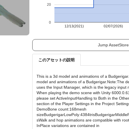
20
0
12/13(2021)
02/07(2026)
Jump AssetStore
このアセットの説明
This is a 3d model and animations of a Budgerigar.
model and animations of a Budgerigar.Note:The 
uses the Input Manager, which is the legacy input
When playing the demo scene with Unity 6000.0.61f
please set ActiveInputHandling to Both in the Other
section of the Player Settings in the Project Setti
DemoBone count:168mesh
sizeBudgerigarLowPoly:4384trisBudgerigarMiddleP
sWalk and hop animations are compatible with root
InPlace variations are contained in