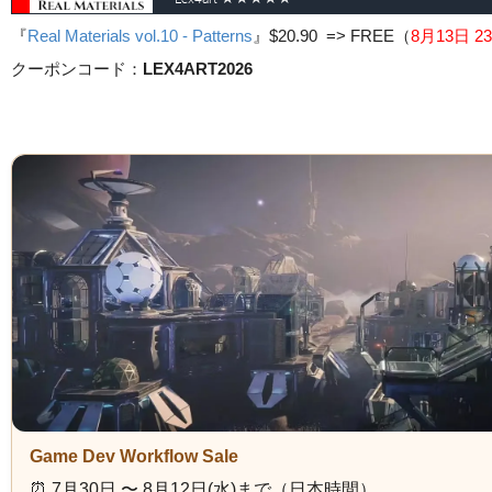
『
Real Materials vol.10 - Patterns
』
$20.90 => FREE
（
8月13日 23
クーポンコード：
LEX4ART2026
Game Dev Workflow Sale
⏰️ 7月30日 〜 8月12日(水)まで（日本時間）