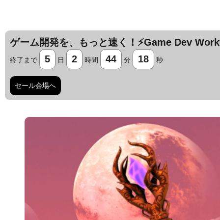
ゲーム開発を、もっと速く！⚡️Game Dev Workfl
5
2
44
17
終了まで
日
時間
分
秒
セール会場へ