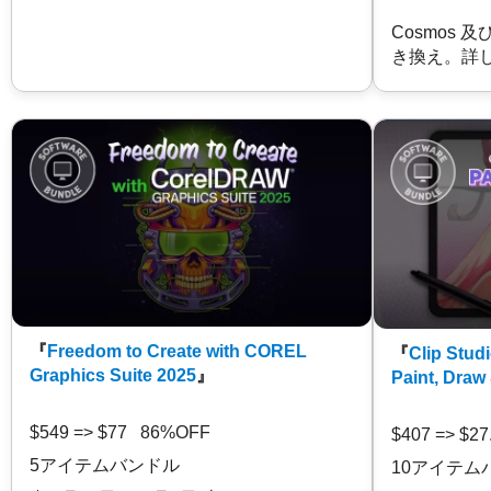
Cosmos 
き換え。詳
『
Freedom to Create with COREL
『
Clip Studi
Graphics Suite 2025
』
Paint, Draw
$549 => $77 86%OFF
$407 => $2
5アイテムバンドル
10アイテム