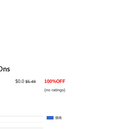
Ons
$0.0
100%OFF
$5.49
(no ratings)
価格