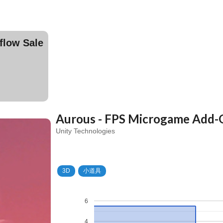
ow Sale
Aurous - FPS Microgame Add-
Unity Technologies
3D
小道具
6
4