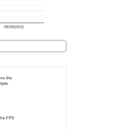
08/28(2023)
you the
tiple
 the FPS