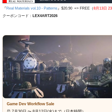
『
Real Materials vol.10 - Patterns
』
$20.90 => FREE
（
8月13日 23
クーポンコード：
LEX4ART2026
Game Dev Workflow Sale
⏰️ 7月30日 〜 8月12日(水)まで（日本時間）