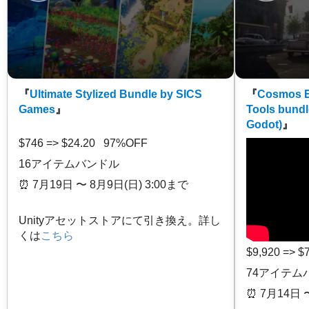
『
Ultimate Stylized Bundle by SICS
『
Cosmos E
Games
』
Tools bundl
Godot)
』
$746 => $24.20 97%OFF
16アイテムバンドル
⏰️ 7月19日 〜 8月9日(日) 3:00まで
Unityアセットストアにて引き換え。詳し
くは
こちら
$9,920 => 
74アイテム
⏰️ 7月14日 