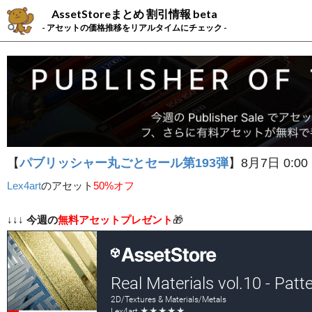
AssetStoreまとめ 割引情報 beta
- アセットの価格推移をリアルタイムにチェック -
【
パブリッシャー丸ごとセール第193弾
】8月7日 0:00
Lex4art
の
アセット
50%オフ
↓↓↓
今週の
無料アセットプレゼント
🎁