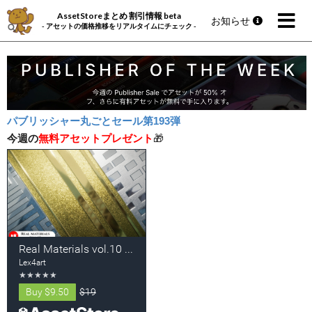
AssetStoreまとめ 割引情報 beta
お知らせ
- アセットの価格推移をリアルタイムにチェック -
パブリッシャー丸ごとセール第193弾
今週の
無料アセットプレゼント
🎁