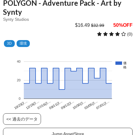
POLYGON - Adventure Pack - Art by
Synty
Synty Studios
$16.49
50%OFF
$32.99
(0)
3D
環境
40
価
格
20
0
09/12(2…
10/23(2…
07/01(2…
09/11(2…
03/05(2…
07/16(2…
10/30(2…
12/19(2…
<< 過去のデータ
Jump AssetStore