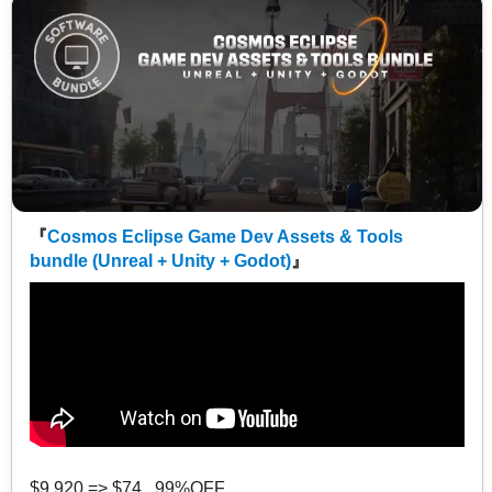
『
Cosmos Eclipse Game Dev Assets & Tools
bundle (Unreal + Unity + Godot)
』
$9,920 => $74 99%OFF