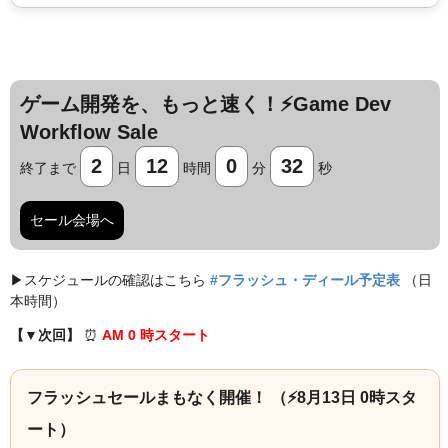
ゲーム開発を、もっと速く！⚡️Game Dev
Workflow Sale
2
12
0
31
終了まで
日
時間
分
秒
セール会場へ
▶︎スケジュールの確認はこちら
#フラッシュ・ディール予定表
（日
本時間）
【▼次回】
⏰️
AM 0 時スタート
フラッシュセールまもなく開催！ （⚡️8月13日 0時スタ
ート）