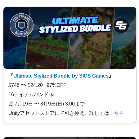
『
Ultimate Stylized Bundle by SICS Games
』
$746 => $24.20 97%OFF
16アイテムバンドル
⏰️ 7月19日 〜 8月9日(日) 3:00まで
Unityアセットストアにて引き換え。詳しくは
こちら