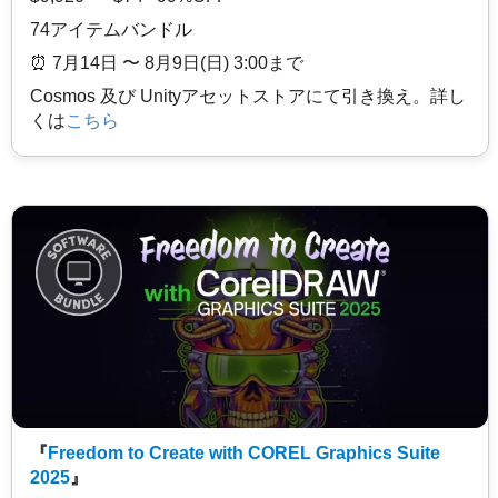
74アイテムバンドル
⏰️ 7月14日 〜 8月9日(日) 3:00まで
Cosmos 及び Unityアセットストアにて引き換え。詳し
くは
こちら
『
Freedom to Create with COREL Graphics Suite
2025
』