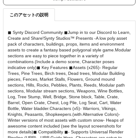
このアセットの説明
◼ Synty Discord Community ◼Jump in to our Discord to Learn,
Create and Share!Synty Studios™ Presents -A low poly asset
pack of characters, buildings, props, items and environment
assets to create a fantasy based polygonal style game.Modular
sections are easy to piece together in a variety of
combinations.(Include a demo scene, Character poses
indicative only)◼ Key Features ◼Assets (x265)- Regular
Trees, Pine Trees, Birch trees, Dead trees, Modular Building
pieces, Fences, Market Stalls, Flowers, Ground mound
sections, Hills, Rocks, Pebbles, Plants, Reeds, Modular path
sections, Modular stream sections, Weapons, Wine Bottles,
Log, Tree Stump, Well, Bridge, Stone block, Table, Crate,
Barrel, Open Crate, Chest, Log Pile, Log Seat, Cart, Water
Bottle, Water bladder.Characters (x5)- Warriors, Vikings,
Knights, Peasants, Shopkeepers.(with Alternative Colors)-
Winter versions of most assets with custom snow- Heaps of
awesome content included (see the layout screenshots for
more details)◼ Compatibility ◼- Supports Universal Render
Pipeline (URP) - URP Guide Here- Characters are setup to