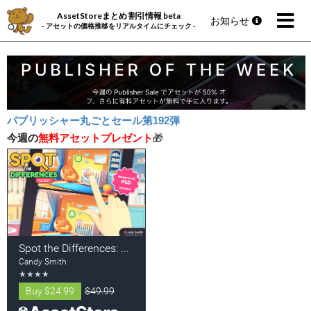
AssetStoreまとめ 割引情報 beta
お知らせ
- アセットの価格推移をリアルタイムにチェック -
パブリッシャー丸ごとセール第192弾
今週の
無料アセットプレゼント
🎁