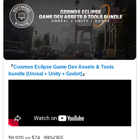
『
Cosmos Eclipse Game Dev Assets & Tools
bundle (Unreal + Unity + Godot)
』
$9,920 => $74 99%OFF