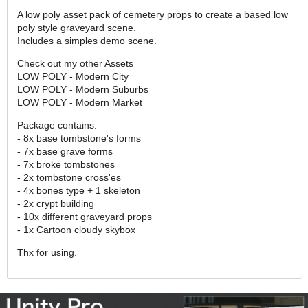
A low poly asset pack of cemetery props to create a based low
poly style graveyard scene.
Includes a simples demo scene.
Check out my other Assets
LOW POLY - Modern City
LOW POLY - Modern Suburbs
LOW POLY - Modern Market
Package contains:
- 8x base tombstone's forms
- 7x base grave forms
- 7x broke tombstones
- 2x tombstone cross'es
- 4x bones type + 1 skeleton
- 2x crypt building
- 10x different graveyard props
- 1x Cartoon cloudy skybox
Thx for using.