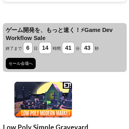
ゲーム開発を、もっと速く！⚡️Game Dev
Workflow Sale
6
14
41
42
終了まで
日
時間
分
秒
セール会場へ
Low Poly Simple Graveyard