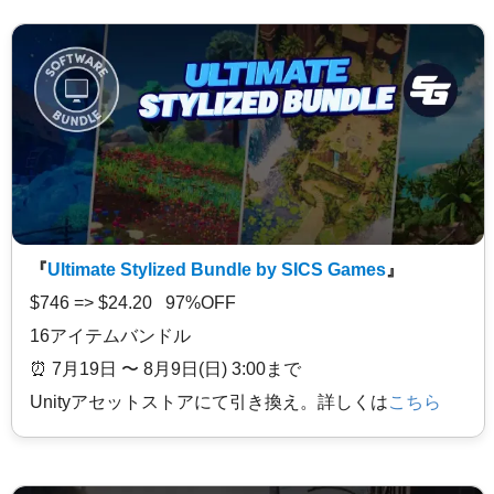
『
Ultimate Stylized Bundle by SICS Games
』
$746 => $24.20 97%OFF
16アイテムバンドル
⏰️ 7月19日 〜 8月9日(日) 3:00まで
Unityアセットストアにて引き換え。詳しくは
こちら