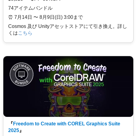
74アイテムバンドル
⏰️ 7月14日 〜 8月9日(日) 3:00まで
Cosmos 及び Unityアセットストアにて引き換え。詳し
くは
こちら
『
Freedom to Create with COREL Graphics Suite
2025
』