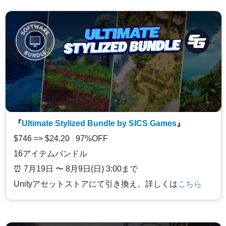
『
Ultimate Stylized Bundle by SICS Games
』
$746 => $24.20 97%OFF
16アイテムバンドル
⏰️ 7月19日 〜 8月9日(日) 3:00まで
Unityアセットストアにて引き換え。詳しくは
こちら