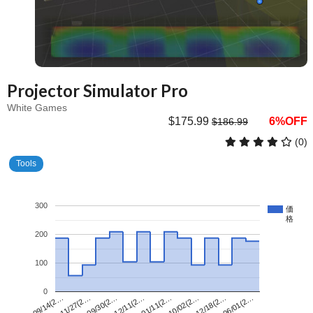
Projector Simulator Pro
White Games
$175.99
6%OFF
$186.99
(0)
Tools
300
価
格
200
100
0
01/11(2…
09/14(2…
06/01(2…
12/11(2…
12/18(2…
09/30(2…
10/02(2…
11/27(2…