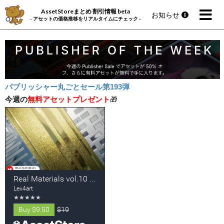
AssetStoreまとめ 割引情報 beta
お知らせ
- アセットの価格推移をリアルタイムにチェック -
パブリッシャー丸ごとセール第193弾
今週の
無料アセットプレゼント
🎁