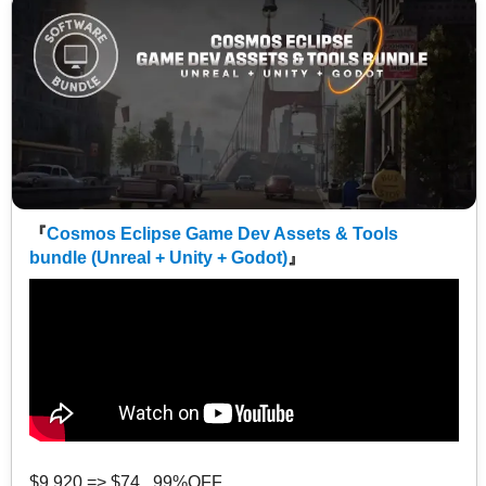
『
Cosmos Eclipse Game Dev Assets & Tools
bundle (Unreal + Unity + Godot)
』
$9,920 => $74 99%OFF