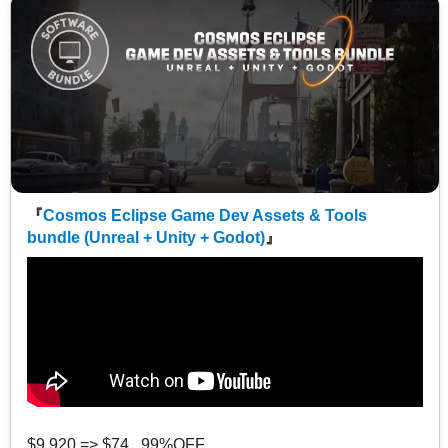
『
Cosmos Eclipse Game Dev Assets & Tools
bundle (Unreal + Unity + Godot)
』
$9,920 => $74 99%OFF