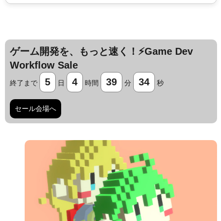
ゲーム開発を、もっと速く！⚡️Game Dev
Workflow Sale
5
4
39
33
終了まで
日
時間
分
秒
セール会場へ