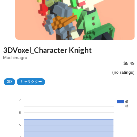
3DVoxel_Character Knight
Mochimagro
$5.49
(no ratings)
3D
キャラクター
7
価
格
6
5