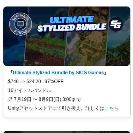
『
Ultimate Stylized Bundle by SICS Games
』
$746 => $24.20 97%OFF
16アイテムバンドル
⏰️ 7月19日 〜 8月9日(日) 3:00まで
Unityアセットストアにて引き換え。詳しくは
こちら