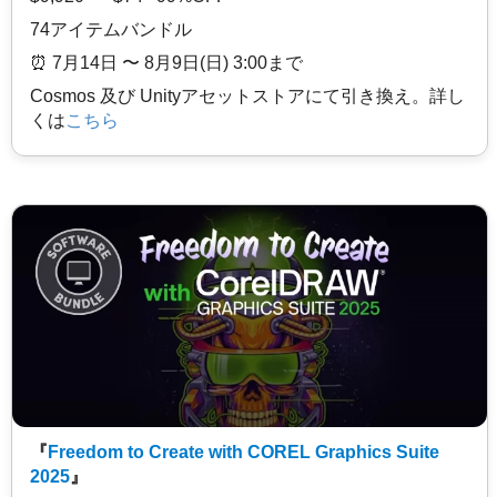
74アイテムバンドル
⏰️ 7月14日 〜 8月9日(日) 3:00まで
Cosmos 及び Unityアセットストアにて引き換え。詳し
くは
こちら
『
Freedom to Create with COREL Graphics Suite
2025
』