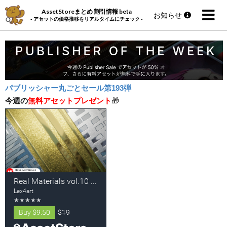
AssetStoreまとめ 割引情報 beta
お知らせ
- アセットの価格推移をリアルタイムにチェック -
パブリッシャー丸ごとセール第193弾
今週の
無料アセットプレゼント
🎁