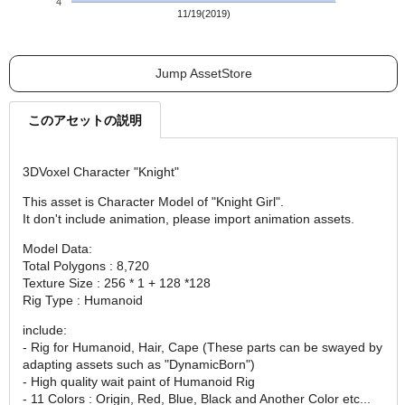
4
11/19(2019)
Jump AssetStore
このアセットの説明
3DVoxel Character "Knight"
This asset is Character Model of "Knight Girl".
It don't include animation, please import animation assets.
Model Data:
Total Polygons : 8,720
Texture Size : 256 * 1 + 128 *128
Rig Type : Humanoid
include:
- Rig for Humanoid, Hair, Cape (These parts can be swayed by
adapting assets such as "DynamicBorn")
- High quality wait paint of Humanoid Rig
- 11 Colors : Origin, Red, Blue, Black and Another Color etc...