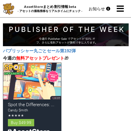
AssetStoreまとめ 割引情報 beta
お知らせ
- アセットの価格推移をリアルタイムにチェック -
パブリッシャー丸ごとセール第192弾
今週の
無料アセットプレゼント
🎁