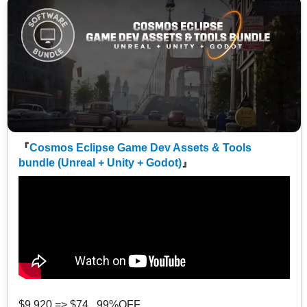
『
Cosmos Eclipse Game Dev Assets & Tools
bundle (Unreal + Unity + Godot)
』
$9,920 => $74 99%OFF