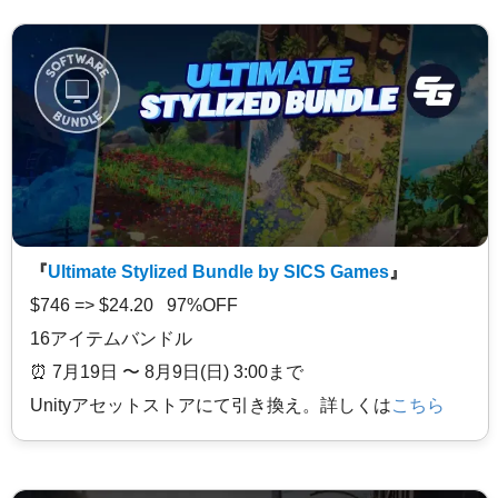
『
Ultimate Stylized Bundle by SICS Games
』
$746 => $24.20 97%OFF
16アイテムバンドル
⏰️ 7月19日 〜 8月9日(日) 3:00まで
Unityアセットストアにて引き換え。詳しくは
こちら