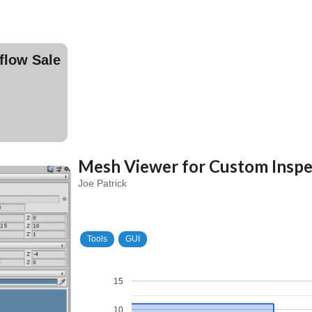
ow Sale
Mesh Viewer for Custom Inspec
Joe Patrick
Tools
GUI
15
10