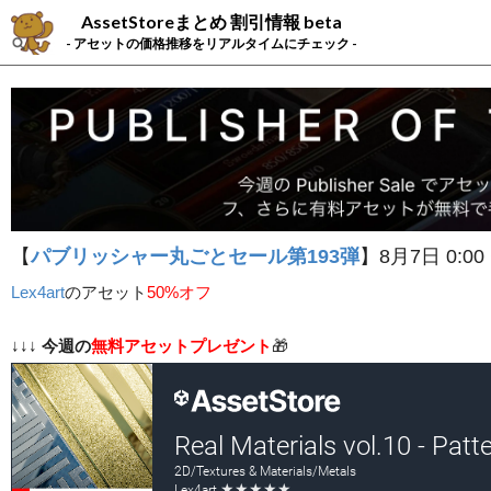
AssetStoreまとめ 割引情報 beta
- アセットの価格推移をリアルタイムにチェック -
【
パブリッシャー丸ごとセール第193弾
】8月7日 0:00
Lex4art
の
アセット
50%オフ
↓↓↓
今週の
無料アセットプレゼント
🎁