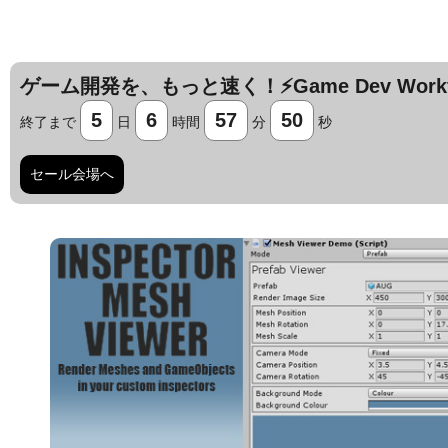
ゲーム開発を、もっと速く！⚡️Game Dev Workfl
5
6
57
49
終了まで
日
時間
分
秒
セール会場へ