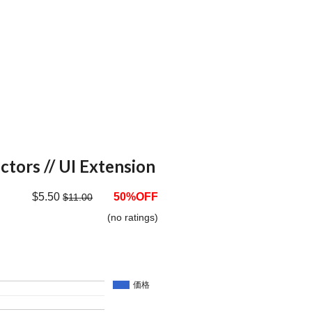
tors // UI Extension
$5.50
50%OFF
$11.00
(no ratings)
価格