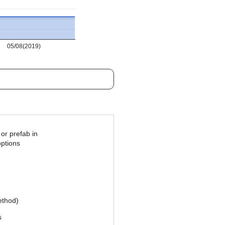
05/08(2019)
or prefab in
options
ethod)
s