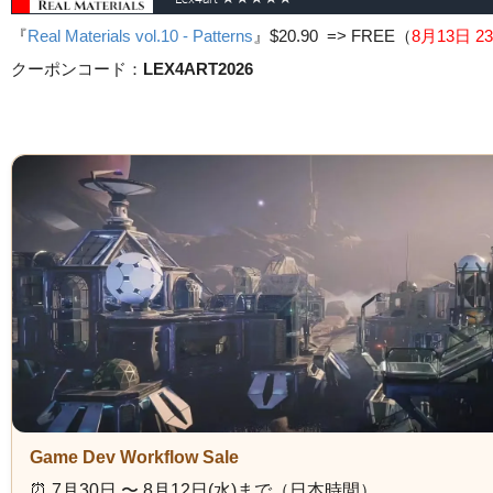
『
Real Materials vol.10 - Patterns
』
$20.90 => FREE
（
8月13日 23
クーポンコード：
LEX4ART2026
Game Dev Workflow Sale
⏰️ 7月30日 〜 8月12日(水)まで（日本時間）