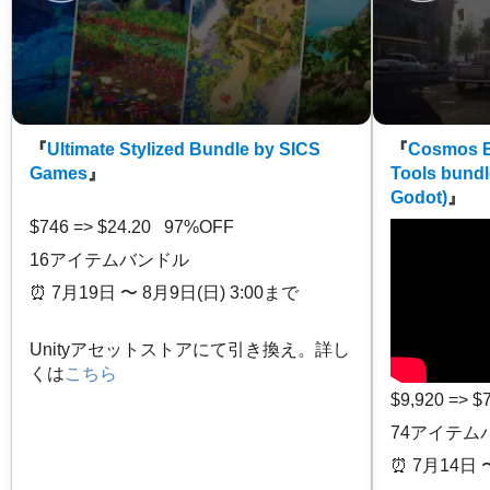
『
Ultimate Stylized Bundle by SICS
『
Cosmos E
Games
』
Tools bundl
Godot)
』
$746 => $24.20 97%OFF
16アイテムバンドル
⏰️ 7月19日 〜 8月9日(日) 3:00まで
Unityアセットストアにて引き換え。詳し
くは
こちら
$9,920 => 
74アイテム
⏰️ 7月14日 