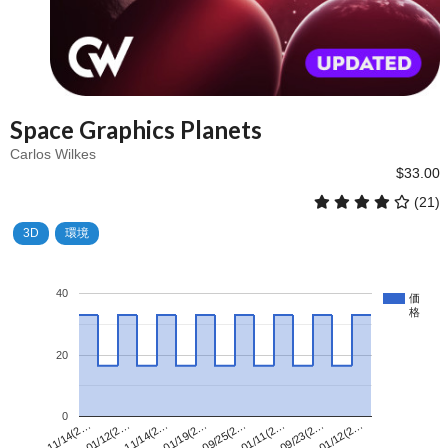
Space Graphics Planets
Carlos Wilkes
$33.00
(21)
3D
環境
40
価
格
20
0
09/25(2…
11/14(2…
01/12(2…
01/19(2…
09/23(2…
11/14(2…
01/11(2…
01/12(2…