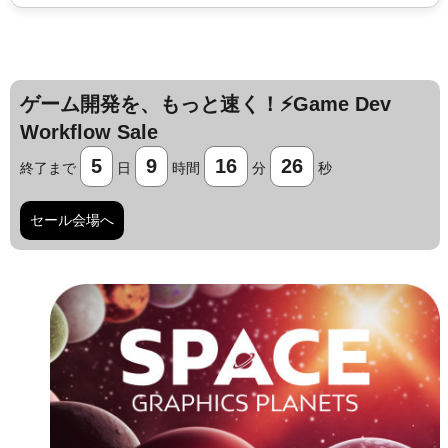
ゲーム開発を、もっと速く！⚡️Game Dev
Workflow Sale
5
9
16
25
終了まで
日
時間
分
秒
セール会場へ