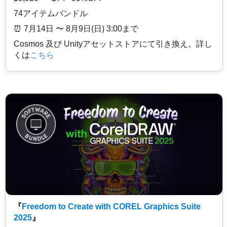
74アイテムバンドル
⏰️ 7月14日 〜 8月9日(日) 3:00まで
Cosmos 及び Unityアセットストアにて引き換え。詳し
くは
こちら
『
Freedom to Create with COREL Graphics Suite
2025
』