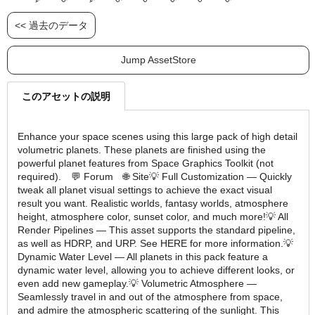
<< 過去のデータ
Jump AssetStore
このアセットの説明
Enhance your space scenes using this large pack of high detail
volumetric planets. These planets are finished using the
powerful planet features from Space Graphics Toolkit (not
required). 💬 Forum 🌐 Site💡 Full Customization ― Quickly
tweak all planet visual settings to achieve the exact visual
result you want. Realistic worlds, fantasy worlds, atmosphere
height, atmosphere color, sunset color, and much more!💡 All
Render Pipelines ― This asset supports the standard pipeline,
as well as HDRP, and URP. See HERE for more information.💡
Dynamic Water Level ― All planets in this pack feature a
dynamic water level, allowing you to achieve different looks, or
even add new gameplay.💡 Volumetric Atmosphere ―
Seamlessly travel in and out of the atmosphere from space,
and admire the atmospheric scattering of the sunlight. This