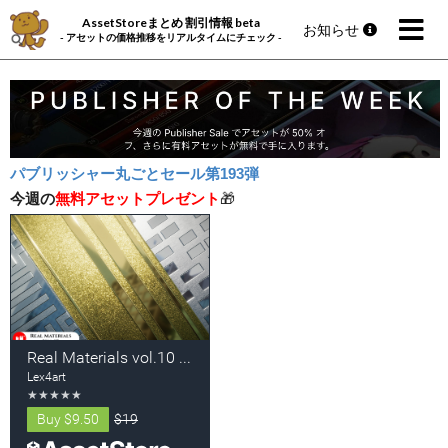
AssetStoreまとめ 割引情報 beta
お知らせ
- アセットの価格推移をリアルタイムにチェック -
パブリッシャー丸ごとセール第193弾
今週の
無料アセットプレゼント
🎁