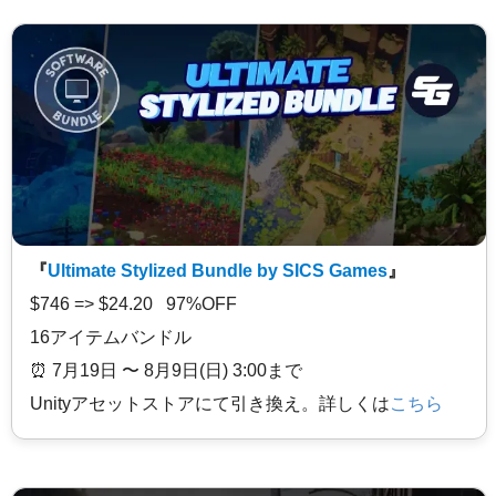
『
Ultimate Stylized Bundle by SICS Games
』
$746 => $24.20 97%OFF
16アイテムバンドル
⏰️ 7月19日 〜 8月9日(日) 3:00まで
Unityアセットストアにて引き換え。詳しくは
こちら