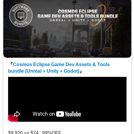
『
Cosmos Eclipse Game Dev Assets & Tools
bundle (Unreal + Unity + Godot)
』
$9,920 => $74 99%OFF