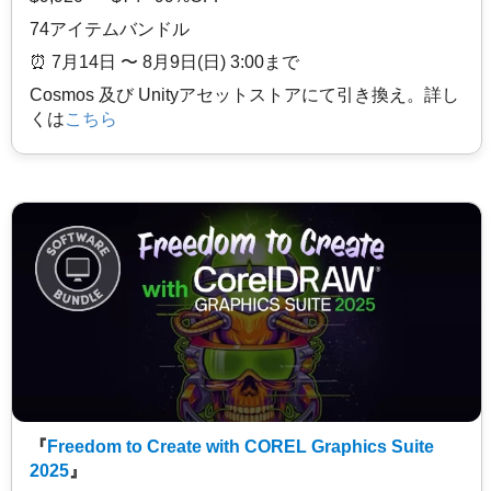
74アイテムバンドル
⏰️ 7月14日 〜 8月9日(日) 3:00まで
Cosmos 及び Unityアセットストアにて引き換え。詳し
くは
こちら
『
Freedom to Create with COREL Graphics Suite
2025
』