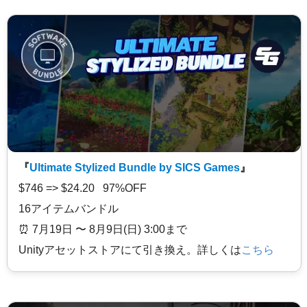
『
Ultimate Stylized Bundle by SICS Games
』
$746 => $24.20 97%OFF
16アイテムバンドル
⏰️ 7月19日 〜 8月9日(日) 3:00まで
Unityアセットストアにて引き換え。詳しくは
こちら