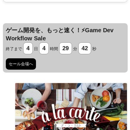
ゲーム開発を、もっと速く！⚡️Game Dev
Workflow Sale
4
4
29
41
終了まで
日
時間
分
秒
セール会場へ