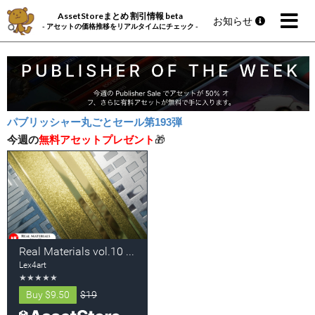
AssetStoreまとめ 割引情報 beta
お知らせ
- アセットの価格推移をリアルタイムにチェック -
パブリッシャー丸ごとセール第193弾
今週の
無料アセットプレゼント
🎁