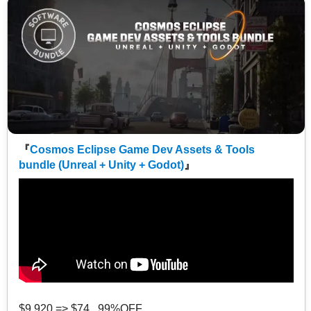
『
Cosmos Eclipse Game Dev Assets & Tools
bundle (Unreal + Unity + Godot)
』
$9,920 => $74 99%OFF