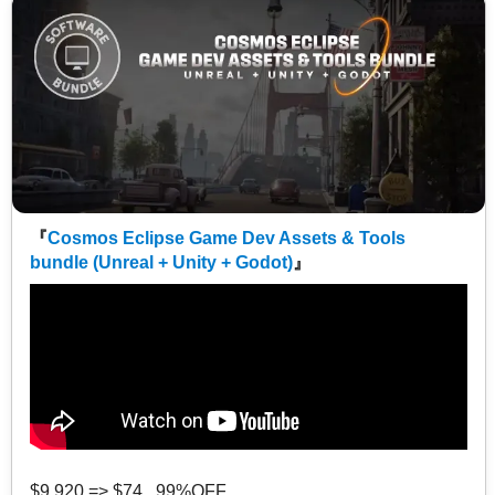
『
Cosmos Eclipse Game Dev Assets & Tools
bundle (Unreal + Unity + Godot)
』
$9,920 => $74 99%OFF