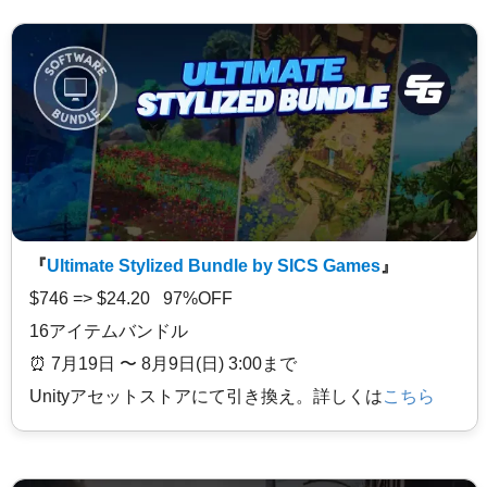
『
Ultimate Stylized Bundle by SICS Games
』
$746 => $24.20 97%OFF
16アイテムバンドル
⏰️ 7月19日 〜 8月9日(日) 3:00まで
Unityアセットストアにて引き換え。詳しくは
こちら