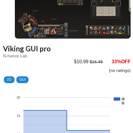
Viking GUI pro
N-hance Lab
$10.99
33%OFF
$16.49
(no ratings)
2D
GUI
20
価
格
15