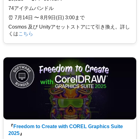
74アイテムバンドル
⏰️ 7月14日 〜 8月9日(日) 3:00まで
Cosmos 及び Unityアセットストアにて引き換え。詳し
くは
こちら
『
Freedom to Create with COREL Graphics Suite
2025
』