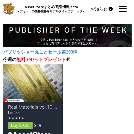
AssetStoreまとめ 割引情報 beta
お知らせ
- アセットの価格推移をリアルタイムにチェック -
パブリッシャー丸ごとセール第193弾
今週の
無料アセットプレゼント
🎁