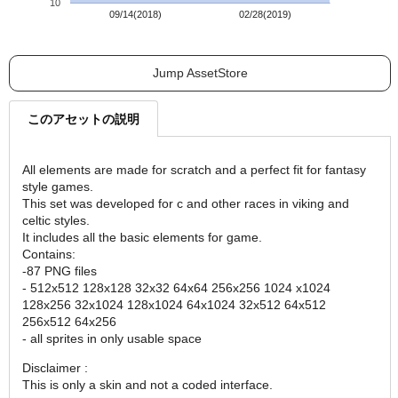
10
09/14(2018)
02/28(2019)
Jump AssetStore
このアセットの説明
All elements are made for scratch and a perfect fit for fantasy
style games.
This set was developed for c and other races in viking and
celtic styles.
It includes all the basic elements for game.
Contains:
-87 PNG files
- 512x512 128x128 32x32 64x64 256x256 1024 x1024
128x256 32x1024 128x1024 64x1024 32x512 64x512
256x512 64x256
- all sprites in only usable space
Disclaimer :
This is only a skin and not a coded interface.