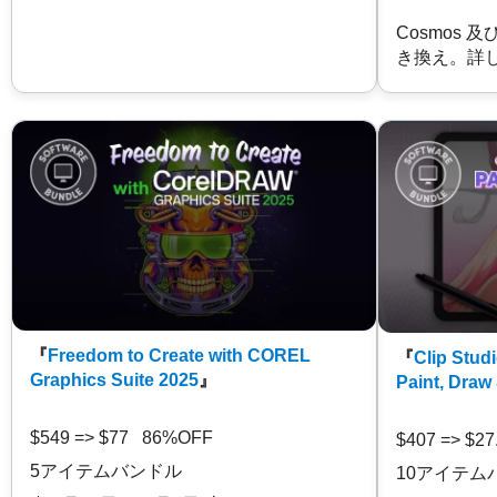
Cosmos 
き換え。詳
『
Freedom to Create with COREL
『
Clip Studi
Graphics Suite 2025
』
Paint, Draw
$549 => $77 86%OFF
$407 => $2
5アイテムバンドル
10アイテム