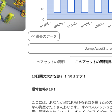
10
0
07/22(…
07/09(…
07/18(…
07/06(…
07
07/12(…
<< 過去のデータ
Jump AssetStore
このアセットの説明(日
このアセットの説明
10日間の大きな割引！ 50％オフ！
通常価格$ 16！
ここには、あなたが望むあらゆる表面を覆うため
草の資産がたくさんあります。 すべてのメッシュ
用に最適化されています。 各タイプのアイビーに