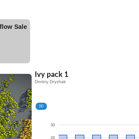
ow Sale
Ivy pack 1
Dmitriy Dryzhak
3D
30
20