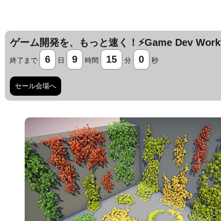
ゲーム開発を、もっと速く！⚡️Game Dev Workfl
6
9
14
59
終了まで
日
時間
分
秒
セール会場へ