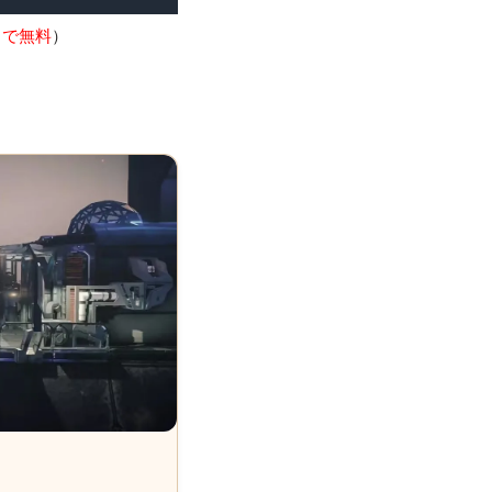
9まで無料
）