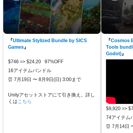
『
Ultimate Stylized Bundle by SICS
『
Cosmos E
Games
』
Tools bundl
Godot)
』
$746 => $24.20 97%OFF
16アイテムバンドル
⏰️ 7月19日 〜 8月9日(日) 3:00まで
Unityアセットストアにて引き換え。詳し
くは
こちら
$9,920 => 
74アイテム
⏰️ 7月14日 