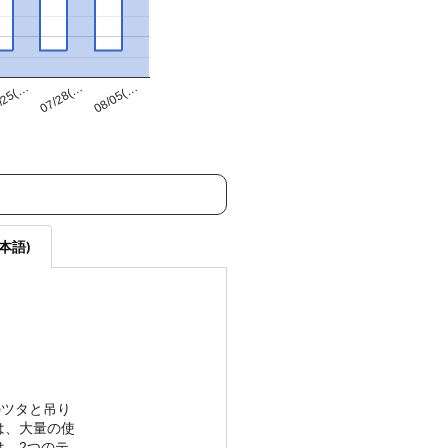
07/28(…
/25(…
08/05(…
本語)
のツタと吊り
は、大量の使
は、2つのテ