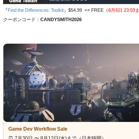
『
Find the Differences: Toolkit
』
$54.99 => FREE
（
8月6日 23
:5
クーポンコード：
CANDYSMITH2026
Game Dev Workflow Sale
⏰️ 7月30日 〜 8月12日(水)まで（日本時間）