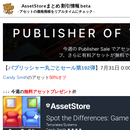
AssetStoreまとめ 割引情報 beta
- アセットの価格推移をリアルタイムにチェック -
【
パブリッシャー丸ごとセール第192弾
】7月31日 0:0
Candy Smith
の
アセット
50%オフ
↓↓↓
今週の
無料アセットプレゼント
🎁