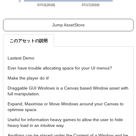
0
07/13(2018)
07/17(2018)
Jump AssetStore
このアセットの説明
Lastest Demo
Ever have trouble allocating space for your UI menus?
Make the player do it!
Draggable GUI Windows is a Canvas based Window asset with
full manipulation.
Expand, Maximise or Move Windows around your Canvas to
optimise space.
Useful for information heavy games to allow the user to hide
heavy load in an intuitive way.
Anything can be placed under the Content of a Window and be