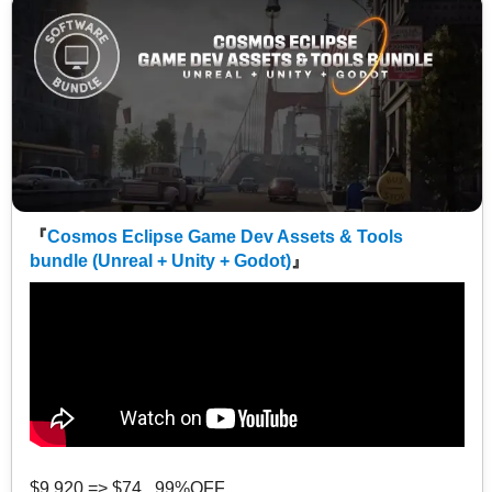
『
Cosmos Eclipse Game Dev Assets & Tools
bundle (Unreal + Unity + Godot)
』
$9,920 => $74 99%OFF