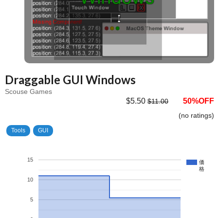
Draggable GUI Windows
Scouse Games
$5.50
50%OFF
$11.00
(no ratings)
Tools
GUI
15
価
格
10
5