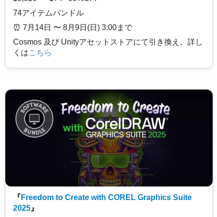
74アイテムバンドル
⏰️ 7月14日 〜 8月9日(日) 3:00まで
Cosmos 及び Unityアセットストアにて引き換え。詳し
くは
こちら
『
Freedom to Create with COREL Graphics Suite
2025
』