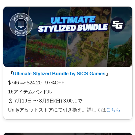
『
Ultimate Stylized Bundle by SICS Games
』
$746 => $24.20 97%OFF
16アイテムバンドル
⏰️ 7月19日 〜 8月9日(日) 3:00まで
Unityアセットストアにて引き換え。詳しくは
こちら