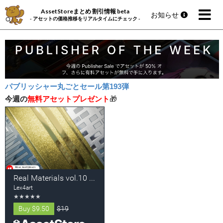
AssetStoreまとめ 割引情報 beta
お知らせ
- アセットの価格推移をリアルタイムにチェック -
パブリッシャー丸ごとセール第193弾
今週の
無料アセットプレゼント
🎁