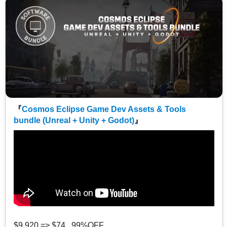
『
Cosmos Eclipse Game Dev Assets & Tools
bundle (Unreal + Unity + Godot)
』
$9,920 => $74 99%OFF