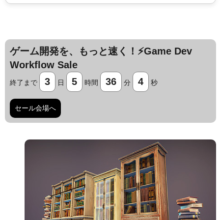
ゲーム開発を、もっと速く！⚡️Game Dev
Workflow Sale
3
5
36
3
終了まで
日
時間
分
秒
セール会場へ