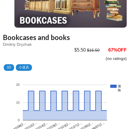
Bookcases and books
Dmitriy Dryzhak
$5.50
67%OFF
$16.50
(no ratings)
3D
小道具
20
価
格
10
0
07/23(2…
07/08(2…
08/07(2…
07/19(2…
07/30(2…
07/14(2…
07/27(2…
07/12(2…