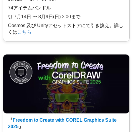
74アイテムバンドル
⏰️ 7月14日 〜 8月9日(日) 3:00まで
Cosmos 及び Unityアセットストアにて引き換え。詳し
くは
こちら
『
Freedom to Create with COREL Graphics Suite
2025
』