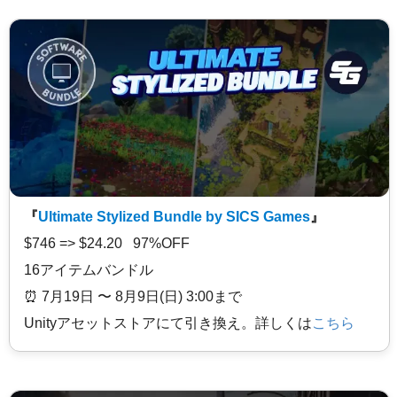
『
Ultimate Stylized Bundle by SICS Games
』
$746 => $24.20 97%OFF
16アイテムバンドル
⏰️ 7月19日 〜 8月9日(日) 3:00まで
Unityアセットストアにて引き換え。詳しくは
こちら