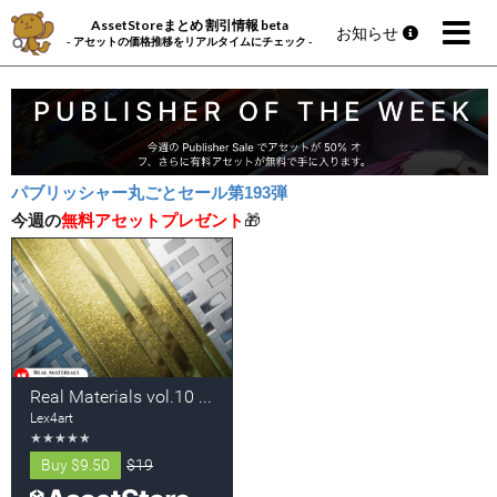
AssetStoreまとめ 割引情報 beta
お知らせ
- アセットの価格推移をリアルタイムにチェック -
パブリッシャー丸ごとセール第193弾
今週の
無料アセットプレゼント
🎁