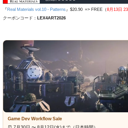
『
Real Materials vol.10 - Patterns
』
$20.90 => FREE
（
8月13日 23
クーポンコード：
LEX4ART2026
Game Dev Workflow Sale
⏰️ 7月30日 〜 8月12日(水)まで（日本時間）