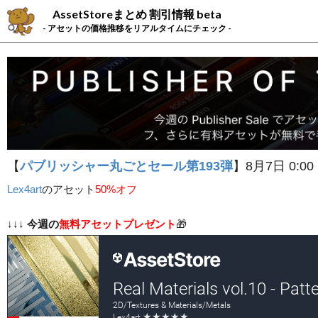
AssetStoreまとめ 割引情報 beta
- アセットの価格推移をリアルタイムにチェック -
【
パブリッシャー丸ごとセール第193弾
】8月7日 0:00
Lex4art
の
アセット
50%オフ
↓↓↓
今週の
無料アセットプレゼント
🎁