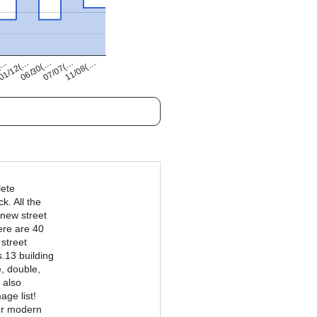
11/08(…
01/12(…
07/07(…
(…
06/30(…
lete
. All the
 new street
ere are 40
 street
s.13 building
e, double,
 also
ge list!
ur modern