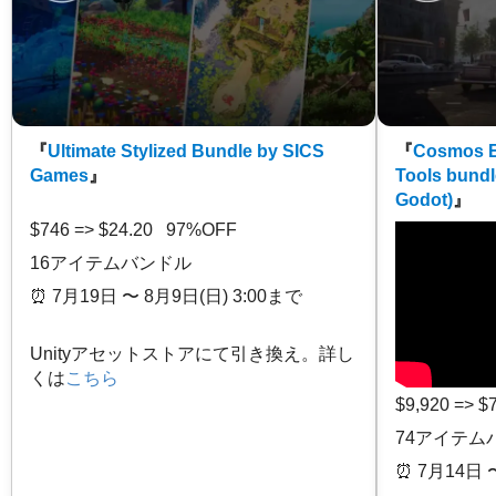
『
Ultimate Stylized Bundle by SICS
『
Cosmos E
Games
』
Tools bundl
Godot)
』
$746 => $24.20 97%OFF
16アイテムバンドル
⏰️ 7月19日 〜 8月9日(日) 3:00まで
Unityアセットストアにて引き換え。詳し
くは
こちら
$9,920 => 
74アイテム
⏰️ 7月14日 