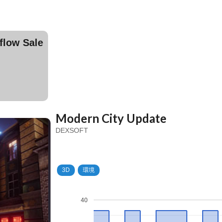
ow Sale
Modern City Update
DEXSOFT
3D
環境
40