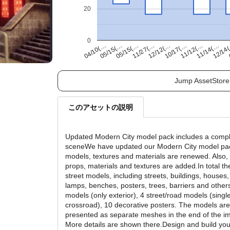
20
0
11/14(…
12/12(…
05/15(…
11/12(…
11/27(…
12/14
04/10(…
10/17(…
05/15(…
Jump AssetStore
このアセットの説明
Updated Modern City model pack includes a comp
sceneWe have updated our Modern City model pack
models, textures and materials are renewed. Also,
props, materials and textures are added.In total th
street models, including streets, buildings, houses,
lamps, benches, posters, trees, barriers and other
models (only exterior), 4 street/road models (singl
crossroad), 10 decorative posters. The models are
presented as separate meshes in the end of the ima
More details are shown there.Design and build yo