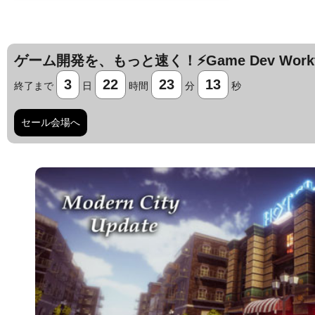
ゲーム開発を、もっと速く！⚡️Game Dev Workfl
3
22
23
12
終了まで
日
時間
分
秒
セール会場へ