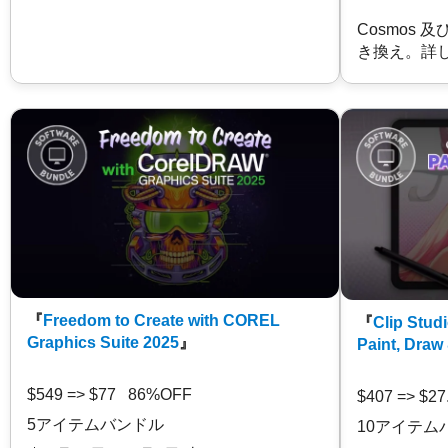
Cosmos 
き換え。詳
『
Freedom to Create with COREL
『
Clip Studi
Graphics Suite 2025
』
Paint, Draw
$549 => $77 86%OFF
$407 => $2
5アイテムバンドル
10アイテム