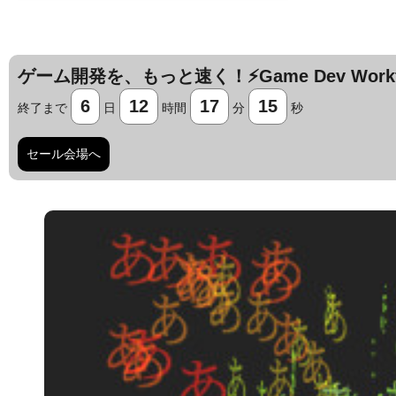
ゲーム開発を、もっと速く！⚡️Game Dev Workfl
6
12
17
14
終了まで
日
時間
分
秒
セール会場へ