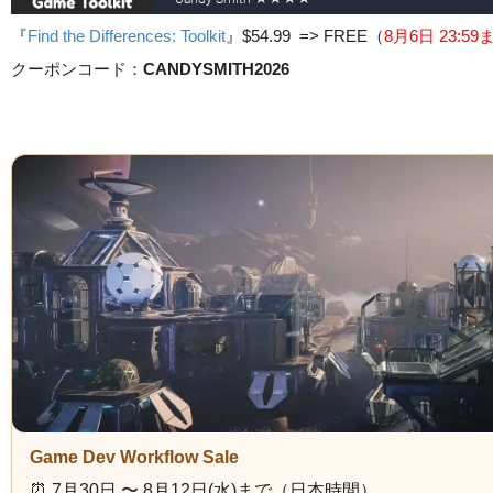
『
Find the Differences: Toolkit
』
$54.99 => FREE
（
8月6日 23
:5
クーポンコード：
CANDYSMITH2026
Game Dev Workflow Sale
⏰️ 7月30日 〜 8月12日(水)まで（日本時間）