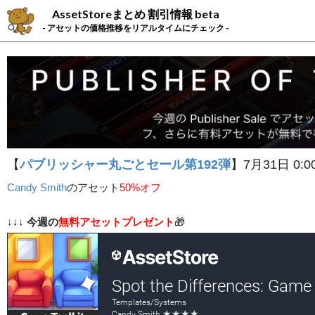
AssetStoreまとめ 割引情報 beta
- アセットの価格推移をリアルタイムにチェック -
【
パブリッシャー丸ごとセール第192弾
】7月31日 0:0
Candy Smith
の
アセット
50%オフ
↓↓↓
今週の
無料アセットプレゼント
🎁