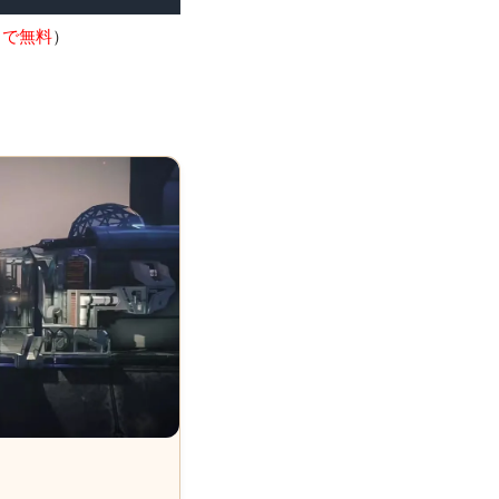
9まで無料
）