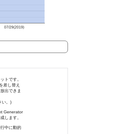
07/29(2019)
セットです。
ルを差し替え
を放出できま
い。)
enerator
作成します。
実行中に動的