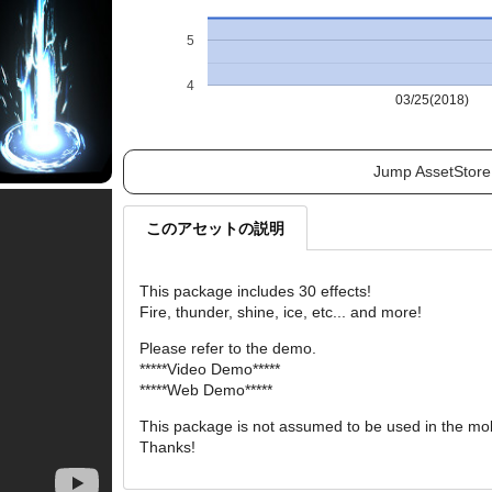
5
4
03/25(2018)
Jump AssetStore
このアセットの説明
This package includes 30 effects!
Fire, thunder, shine, ice, etc... and more!
Please refer to the demo.
*****Video Demo*****
*****Web Demo*****
This package is not assumed to be used in the mob
Thanks!