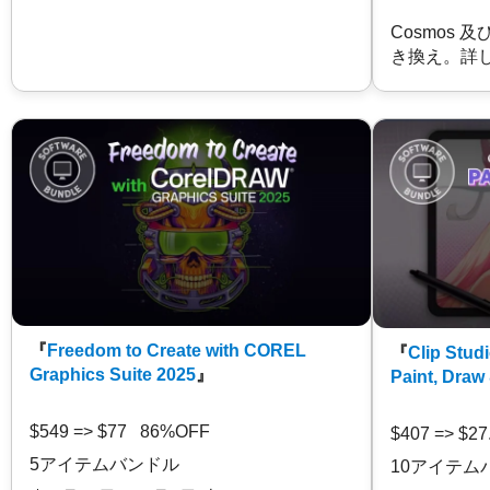
Cosmos 
き換え。詳
『
Freedom to Create with COREL
『
Clip Studi
Graphics Suite 2025
』
Paint, Draw
$549 => $77 86%OFF
$407 => $2
5アイテムバンドル
10アイテム