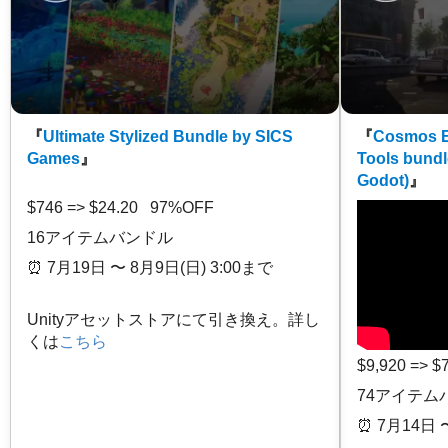
『
Ultimate Stylized Bundle by SICS
『
Cosmos E
Games
』
Tools bundl
Godot)
』
$746 => $24.20 97%OFF
16アイテムバンドル
⏰️ 7月19日 〜 8月9日(日) 3:00まで
Unityアセットストアにて引き換え。詳し
くは
こちら
$9,920 => 
74アイテム
⏰️ 7月14日 