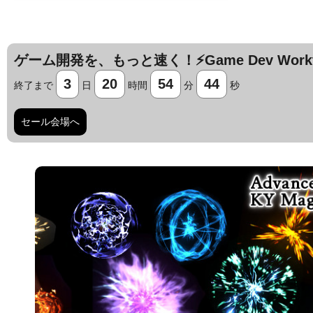
ゲーム開発を、もっと速く！⚡️Game Dev Workfl
3
20
54
43
終了まで
日
時間
分
秒
セール会場へ