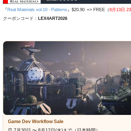
『
Real Materials vol.10 - Patterns
』
$20.90 => FREE
（
8月13日 23
クーポンコード：
LEX4ART2026
Game Dev Workflow Sale
⏰️ 7月30日 〜 8月12日(水)まで（日本時間）