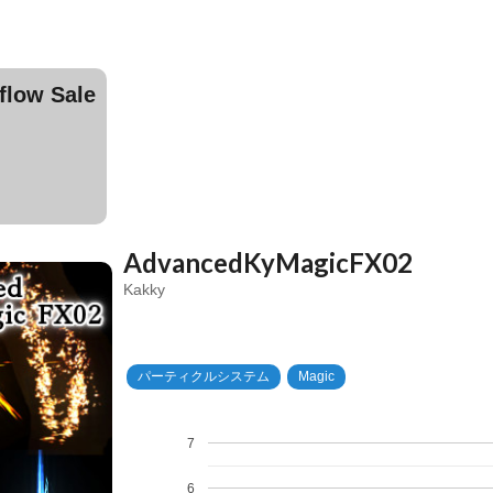
ow Sale
AdvancedKyMagicFX02
Kakky
パーティクルシステム
Magic
7
6