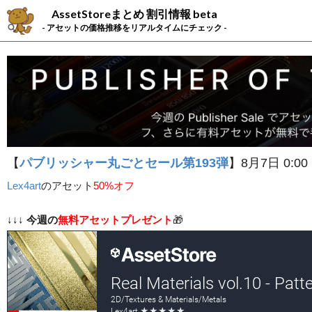
AssetStoreまとめ 割引情報 beta
- アセットの価格推移をリアルタイムにチェック -
【
パブリッシャー丸ごとセール第193弾
】8月7日 0:00
Lex4art
の
アセット
50%オフ
↓↓↓
今週の
無料アセットプレゼント
🎁