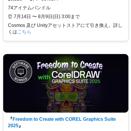
74アイテムバンドル
⏰️ 7月14日 〜 8月9日(日) 3:00まで
Cosmos 及び Unityアセットストアにて引き換え。詳し
くは
こちら
『
Freedom to Create with COREL Graphics Suite
2025
』