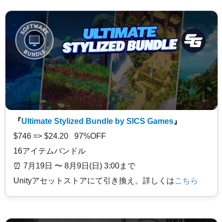
『
Ultimate Stylized Bundle by SICS Games
』
$746 => $24.20 97%OFF
16アイテムバンドル
⏰️ 7月19日 〜 8月9日(日) 3:00まで
Unityアセットストアにて引き換え。詳しくは
こちら