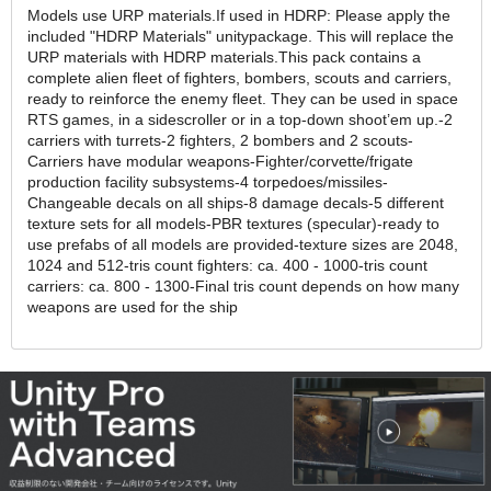
Models use URP materials.If used in HDRP: Please apply the
included "HDRP Materials" unitypackage. This will replace the
URP materials with HDRP materials.This pack contains a
complete alien fleet of fighters, bombers, scouts and carriers,
ready to reinforce the enemy fleet. They can be used in space
RTS games, in a sidescroller or in a top-down shoot’em up.-2
carriers with turrets-2 fighters, 2 bombers and 2 scouts-
Carriers have modular weapons-Fighter/corvette/frigate
production facility subsystems-4 torpedoes/missiles-
Changeable decals on all ships-8 damage decals-5 different
texture sets for all models-PBR textures (specular)-ready to
use prefabs of all models are provided-texture sizes are 2048,
1024 and 512-tris count fighters: ca. 400 - 1000-tris count
carriers: ca. 800 - 1300-Final tris count depends on how many
weapons are used for the ship