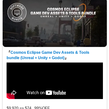
『
Cosmos Eclipse Game Dev Assets & Tools
bundle (Unreal + Unity + Godot)
』
$9,920 => $74 99%OFF