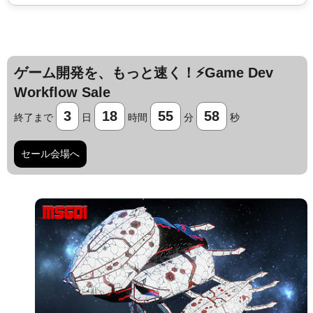
ゲーム開発を、もっと速く！⚡️Game Dev
Workflow Sale
3
18
55
57
終了まで
日
時間
分
秒
セール会場へ