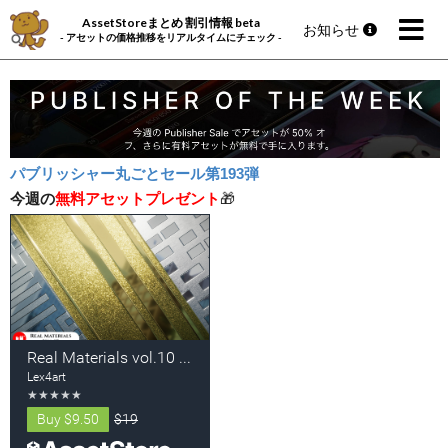
AssetStoreまとめ 割引情報 beta
お知らせ
- アセットの価格推移をリアルタイムにチェック -
パブリッシャー丸ごとセール第193弾
今週の
無料アセットプレゼント
🎁