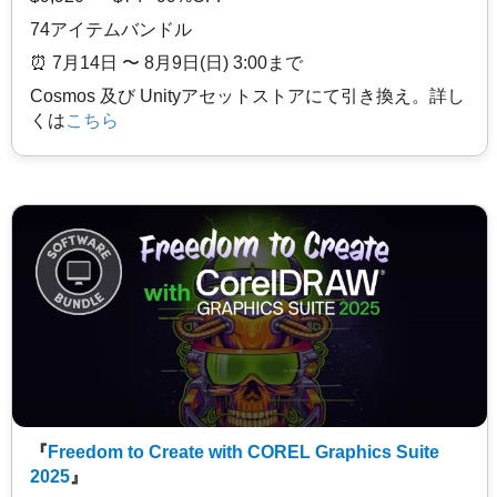
74アイテムバンドル
⏰️ 7月14日 〜 8月9日(日) 3:00まで
Cosmos 及び Unityアセットストアにて引き換え。詳し
くは
こちら
『
Freedom to Create with COREL Graphics Suite
2025
』