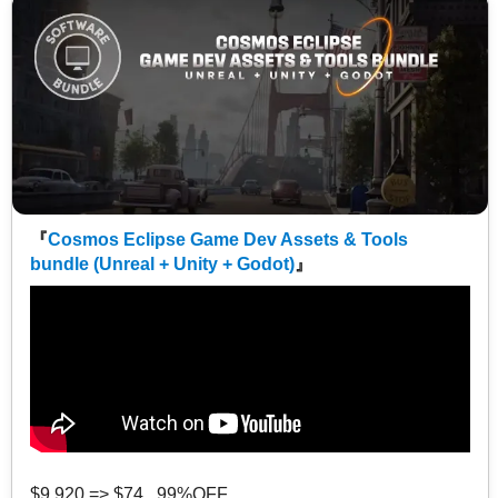
『
Cosmos Eclipse Game Dev Assets & Tools
bundle (Unreal + Unity + Godot)
』
$9,920 => $74 99%OFF