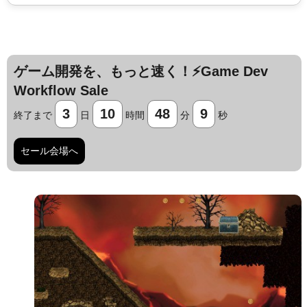
ゲーム開発を、もっと速く！⚡️Game Dev
Workflow Sale
3
10
48
8
終了まで
日
時間
分
秒
セール会場へ