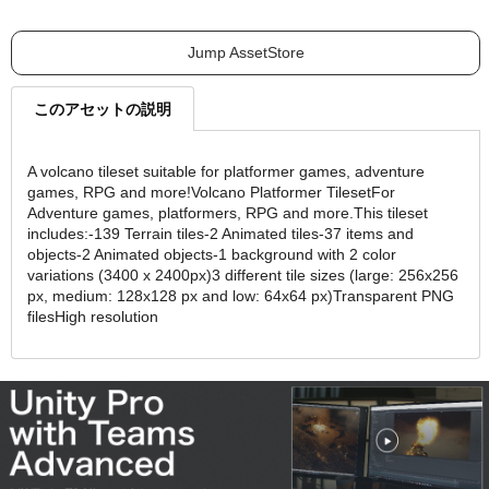
Jump AssetStore
このアセットの説明
A volcano tileset suitable for platformer games, adventure
games, RPG and more!Volcano Platformer TilesetFor
Adventure games, platformers, RPG and more.This tileset
includes:-139 Terrain tiles-2 Animated tiles-37 items and
objects-2 Animated objects-1 background with 2 color
variations (3400 x 2400px)3 different tile sizes (large: 256x256
px, medium: 128x128 px and low: 64x64 px)Transparent PNG
filesHigh resolution