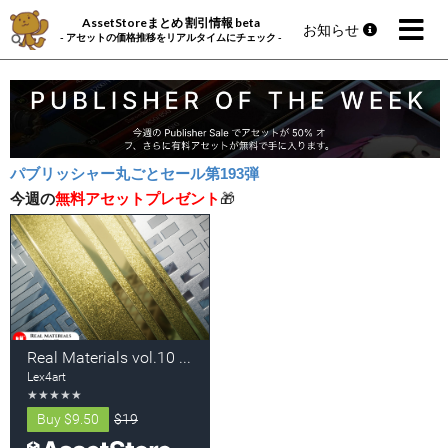
AssetStoreまとめ 割引情報 beta
お知らせ
- アセットの価格推移をリアルタイムにチェック -
パブリッシャー丸ごとセール第193弾
今週の
無料アセットプレゼント
🎁