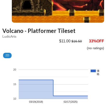
Volcano - Platformer Tileset
LudicArts
$11.00
33%OFF
$16.50
(no ratings)
2D
20
価
格
15
10
03/19(2018)
02/17(2025)