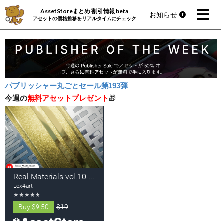
AssetStoreまとめ 割引情報 beta
お知らせ
- アセットの価格推移をリアルタイムにチェック -
パブリッシャー丸ごとセール第193弾
今週の
無料アセットプレゼント
🎁