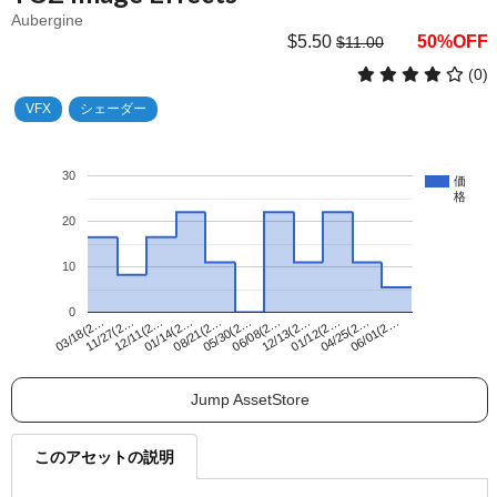
Aubergine
$5.50
50%OFF
$11.00
(0)
VFX
シェーダー
30
価
格
20
10
0
12/13(2…
06/08(2…
05/30(2…
08/21(2…
01/14(2…
12/11(2…
11/27(2…
03/18(2…
06/01(2…
04/25(2…
01/12(2…
Jump AssetStore
このアセットの説明