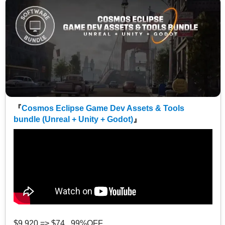
『
Cosmos Eclipse Game Dev Assets & Tools
bundle (Unreal + Unity + Godot)
』
$9,920 => $74 99%OFF