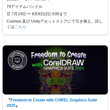
74アイテムバンドル
⏰️ 7月14日 〜 8月9日(日) 3:00まで
Cosmos 及び Unityアセットストアにて引き換え。詳し
くは
こちら
『
Freedom to Create with COREL Graphics Suite
2025
』