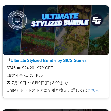
『
Ultimate Stylized Bundle by SICS Games
』
$746 => $24.20 97%OFF
16アイテムバンドル
⏰️ 7月19日 〜 8月9日(日) 3:00まで
Unityアセットストアにて引き換え。詳しくは
こちら