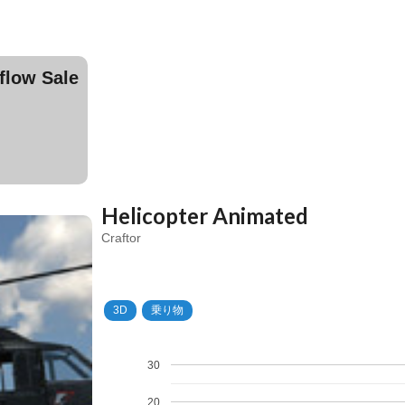
ow Sale
Helicopter Animated
Craftor
3D
乗り物
30
20