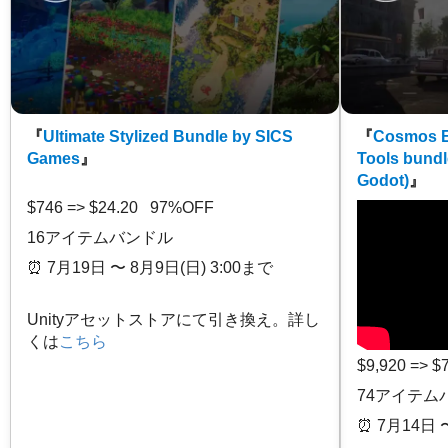
『
Ultimate Stylized Bundle by SICS
『
Cosmos E
Games
』
Tools bundl
Godot)
』
$746 => $24.20 97%OFF
16アイテムバンドル
⏰️ 7月19日 〜 8月9日(日) 3:00まで
Unityアセットストアにて引き換え。詳し
くは
こちら
$9,920 => 
74アイテム
⏰️ 7月14日 