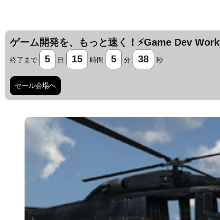
ゲーム開発を、もっと速く！⚡️Game Dev Workfl
5
15
5
37
終了まで
日
時間
分
秒
セール会場へ