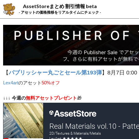
AssetStoreまとめ 割引情報 beta
- アセットの価格推移をリアルタイムにチェック -
【
パブリッシャー丸ごとセール第193弾
】8月7日 0:00
Lex4art
の
アセット
50%オフ
↓↓↓
今週の
無料アセットプレゼント
🎁