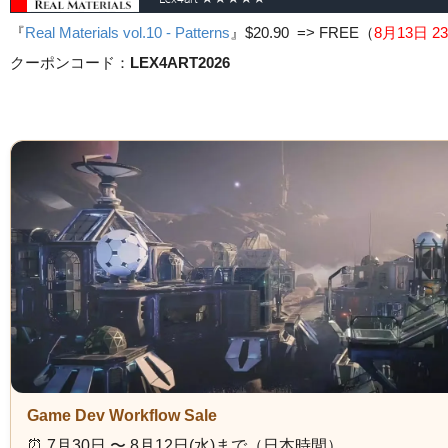
『
Real Materials vol.10 - Patterns
』
$20.90 => FREE
（
8月13日 23
クーポンコード：
LEX4ART2026
Game Dev Workflow Sale
⏰️ 7月30日 〜 8月12日(水)まで（日本時間）