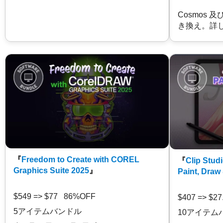
Cosmos 
き換え。詳
『
Freedom to Create with COREL
『
Clip Studi
Graphics Suite 2025
』
Paint, Draw
$549 => $77 86%OFF
$407 => $2
5アイテムバンドル
10アイテム