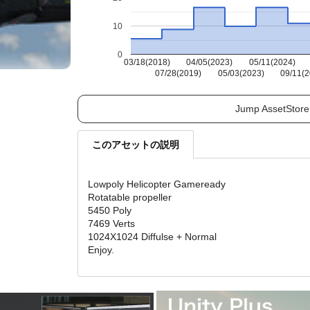
10
0
03/18(2018)
04/05(2023)
05/11(2024)
07/28(2019)
05/03(2023)
09/11(2
Jump AssetStore
このアセットの説明
Lowpoly Helicopter Gameready
Rotatable propeller
5450 Poly
7469 Verts
1024X1024 Diffulse + Normal
Enjoy.