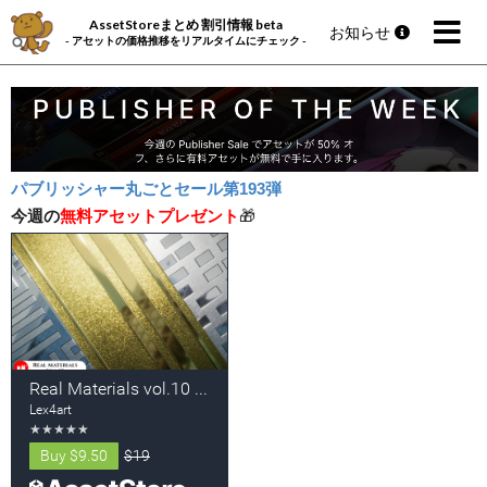
AssetStoreまとめ 割引情報 beta
お知らせ
- アセットの価格推移をリアルタイムにチェック -
パブリッシャー丸ごとセール第193弾
今週の
無料アセットプレゼント
🎁