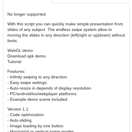
No longer supported
With this script you can quickly make simple presentation from
slides of any subject. The endless swipe system allow to
moving the slides in any direction (left|right or up|down) without
limits.
WebGL demo
Download apk demo
Tutorial
Features:
- Infinity swiping to any direction.
- Easy swipe settings.
- Auto-resize in depends of display resolution.
- PC/android/ios/webplayer platforms.
- Example demo scene included.
Version 1.1
- Code optimization.
- Auto-sliding.
- Image loading by one button.
- Horizontal or vertical swipe modes.