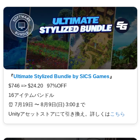
『
Ultimate Stylized Bundle by SICS Games
』
$746 => $24.20 97%OFF
16アイテムバンドル
⏰️ 7月19日 〜 8月9日(日) 3:00まで
Unityアセットストアにて引き換え。詳しくは
こちら