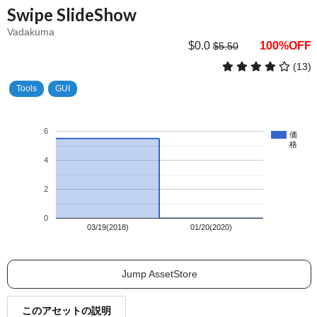
Swipe SlideShow
Vadakuma
$0.0
100%OFF
$5.50
(13)
Tools
GUI
6
価
格
4
2
0
03/19(2018)
01/20(2020)
Jump AssetStore
このアセットの説明