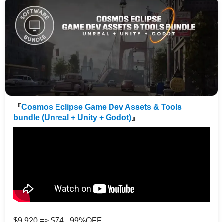
『
Cosmos Eclipse Game Dev Assets & Tools
bundle (Unreal + Unity + Godot)
』
$9,920 => $74 99%OFF