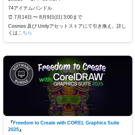
74アイテムバンドル
⏰️ 7月14日 〜 8月9日(日) 3:00まで
Cosmos 及び Unityアセットストアにて引き換え。詳し
くは
こちら
『
Freedom to Create with COREL Graphics Suite
2025
』