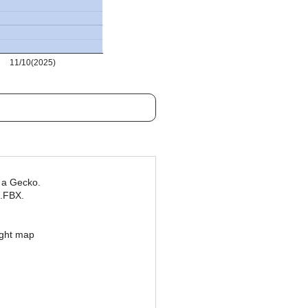
11/10(2025)
f a Gecko.
.FBX.
ight map