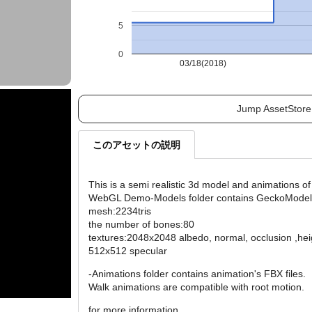
5
0
03/18(2018)
Jump AssetStore
このアセットの説明
This is a semi realistic 3d model and animations o
WebGL Demo-Models folder contains GeckoModel
mesh:2234tris
the number of bones:80
textures:2048x2048 albedo, normal, occlusion ,he
512x512 specular
-Animations folder contains animation's FBX files.
Walk animations are compatible with root motion.
for more information