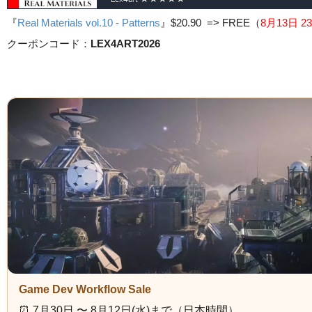
『
Real Materials vol.10 - Patterns
』
$20.90 => FREE
（
8月13日 23
クーポンコード：
LEX4ART2026
Game Dev Workflow Sale
⏰️ 7月30日 〜 8月12日(水)まで（日本時間）