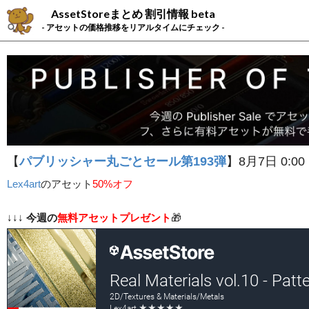
AssetStoreまとめ 割引情報 beta
- アセットの価格推移をリアルタイムにチェック -
【
パブリッシャー丸ごとセール第193弾
】8月7日 0:00
Lex4art
の
アセット
50%オフ
↓↓↓
今週の
無料アセットプレゼント
🎁