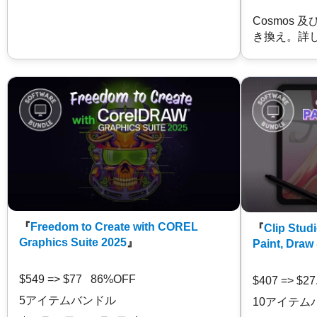
Cosmos 
き換え。詳
『
Freedom to Create with COREL
『
Clip Studi
Graphics Suite 2025
』
Paint, Draw
$549 => $77 86%OFF
$407 => $2
5アイテムバンドル
10アイテム