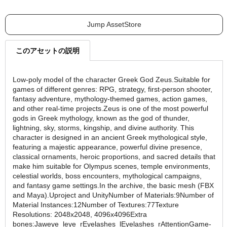
Jump AssetStore
このアセットの説明
Low-poly model of the character Greek God Zeus.Suitable for
games of different genres: RPG, strategy, first-person shooter,
fantasy adventure, mythology-themed games, action games,
and other real-time projects.Zeus is one of the most powerful
gods in Greek mythology, known as the god of thunder,
lightning, sky, storms, kingship, and divine authority. This
character is designed in an ancient Greek mythological style,
featuring a majestic appearance, powerful divine presence,
classical ornaments, heroic proportions, and sacred details that
make him suitable for Olympus scenes, temple environments,
celestial worlds, boss encounters, mythological campaigns,
and fantasy game settings.In the archive, the basic mesh (FBX
and Maya).Uproject and UnityNumber of Materials:9Number of
Material Instances:12Number of Textures:77Texture
Resolutions: 2048x2048, 4096x4096Extra
bones:Jaweye_leye_rEyelashes_lEyelashes_rAttentionGame-