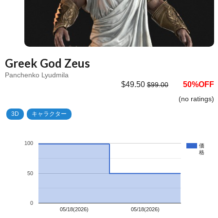
Greek God Zeus
Panchenko Lyudmila
$49.50
50%OFF
$99.00
(no ratings)
3D
キャラクター
100
価
格
50
0
05/18(2026)
05/18(2026)