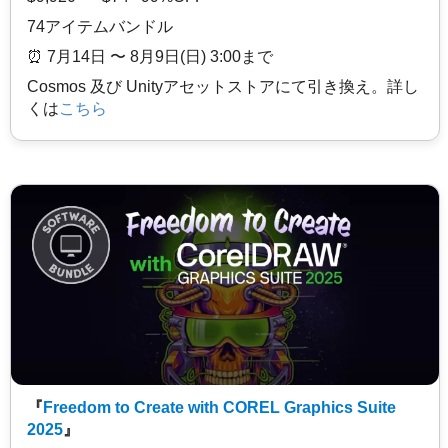
74アイテムバンドル
⏰️ 7月14日 〜 8月9日(日) 3:00まで
Cosmos 及び Unityアセットストアにて引き換え。詳し
くは
こちら
『
Freedom to Create with COREL Graphics Suite
2025
』