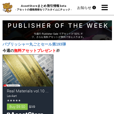
AssetStoreまとめ 割引情報 beta
お知らせ
- アセットの価格推移をリアルタイムにチェック -
パブリッシャー丸ごとセール第193弾
今週の
無料アセットプレゼント
🎁