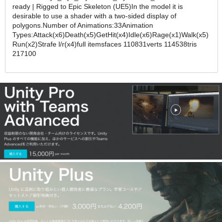
ready | Rigged to Epic Skeleton (UE5)In the model it is
desirable to use a shader with a two-sided display of
polygons.Number of Animations:33Animation
Types:Attack(x6)Death(x5)GetHit(x4)Idle(x6)Rage(x1)Walk(x5)
Run(x2)Strafe l/r(x4)full itemsfaces 110831verts 114538tris
217100