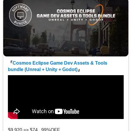
『
Cosmos Eclipse Game Dev Assets & Tools
bundle (Unreal + Unity + Godot)
』
$9,920 => $74 99%OFF