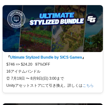
『
Ultimate Stylized Bundle by SICS Games
』
$746 => $24.20 97%OFF
16アイテムバンドル
⏰️ 7月19日 〜 8月9日(日) 3:00まで
Unityアセットストアにて引き換え。詳しくは
こちら