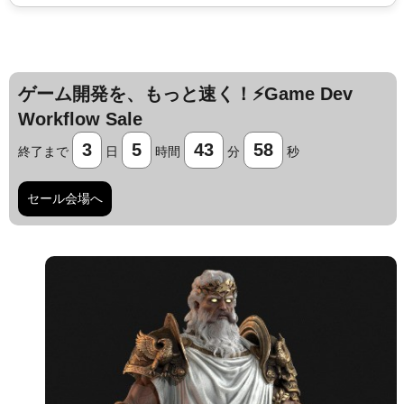
ゲーム開発を、もっと速く！⚡️Game Dev
Workflow Sale
3
5
43
57
終了まで
日
時間
分
秒
セール会場へ