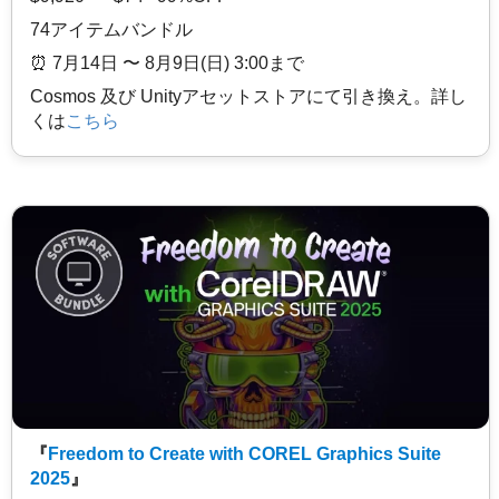
74アイテムバンドル
⏰️ 7月14日 〜 8月9日(日) 3:00まで
Cosmos 及び Unityアセットストアにて引き換え。詳し
くは
こちら
『
Freedom to Create with COREL Graphics Suite
2025
』