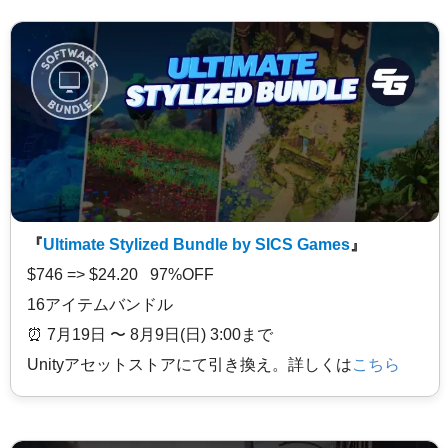
『
Ultimate Stylized Bundle by SICS Games
』
$746 => $24.20 97%OFF
16アイテムバンドル
⏰️ 7月19日 〜 8月9日(日) 3:00まで
Unityアセットストアにて引き換え。詳しくは
こちら