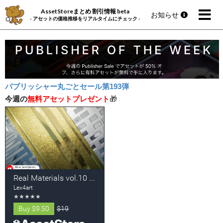
AssetStoreまとめ 割引情報 beta
お知らせ
- アセットの価格推移をリアルタイムにチェック -
パブリッシャー丸ごとセール第193弾
今週の
無料アセットプレゼント
🎁