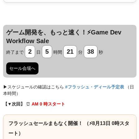
ゲーム開発を、もっと速く！⚡️Game Dev
Workflow Sale
2
5
21
37
終了まで
日
時間
分
秒
セール会場へ
▶︎スケジュールの確認はこちら
#フラッシュ・ディール予定表
（日
本時間）
【▼次回】
⏰️
AM 0 時スタート
フラッシュセールまもなく開催！ （⚡️8月13日 0時スタ
ート）