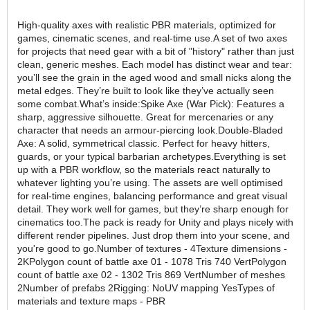
High-quality axes with realistic PBR materials, optimized for
games, cinematic scenes, and real-time use.A set of two axes
for projects that need gear with a bit of "history" rather than just
clean, generic meshes. Each model has distinct wear and tear:
you’ll see the grain in the aged wood and small nicks along the
metal edges. They’re built to look like they’ve actually seen
some combat.What’s inside:Spike Axe (War Pick): Features a
sharp, aggressive silhouette. Great for mercenaries or any
character that needs an armour-piercing look.Double-Bladed
Axe: A solid, symmetrical classic. Perfect for heavy hitters,
guards, or your typical barbarian archetypes.Everything is set
up with a PBR workflow, so the materials react naturally to
whatever lighting you’re using. The assets are well optimised
for real-time engines, balancing performance and great visual
detail. They work well for games, but they’re sharp enough for
cinematics too.The pack is ready for Unity and plays nicely with
different render pipelines. Just drop them into your scene, and
you're good to go.Number of textures - 4Texture dimensions -
2KPolygon count of battle axe 01 - 1078 Tris 740 VertPolygon
count of battle axe 02 - 1302 Tris 869 VertNumber of meshes
2Number of prefabs 2Rigging: NoUV mapping YesTypes of
materials and texture maps - PBR