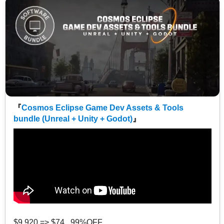
『
Cosmos Eclipse Game Dev Assets & Tools
bundle (Unreal + Unity + Godot)
』
$9,920 => $74 99%OFF