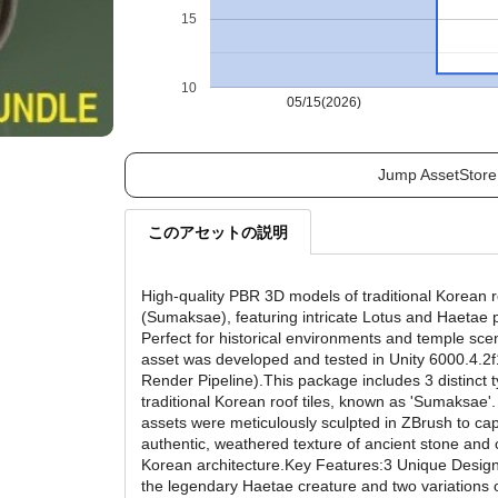
15
10
05/15(2026)
Jump AssetStore
このアセットの説明
High-quality PBR 3D models of traditional Korean ro
(Sumaksae), featuring intricate Lotus and Haetae p
Perfect for historical environments and temple sce
asset was developed and tested in Unity 6000.4.2f1
Render Pipeline).This package includes 3 distinct t
traditional Korean roof tiles, known as 'Sumaksae'
assets were meticulously sculpted in ZBrush to cap
authentic, weathered texture of ancient stone and 
Korean architecture.Key Features:3 Unique Desig
the legendary Haetae creature and two variations 