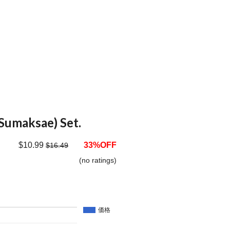
(Sumaksae) Set.
$10.99
33%OFF
$16.49
(no ratings)
価格