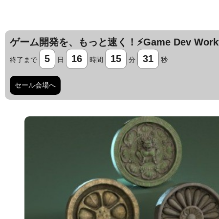
ゲーム開発を、もっと速く！⚡️Game Dev Workfl
5
16
15
29
終了まで
日
時間
分
秒
セール会場へ