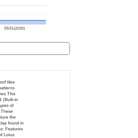
05/31(2026)
of tiles
atterns.
nes.This
 (Built-in
ypes of
. These
ture the
clay found in
ns: Features
of Lotus