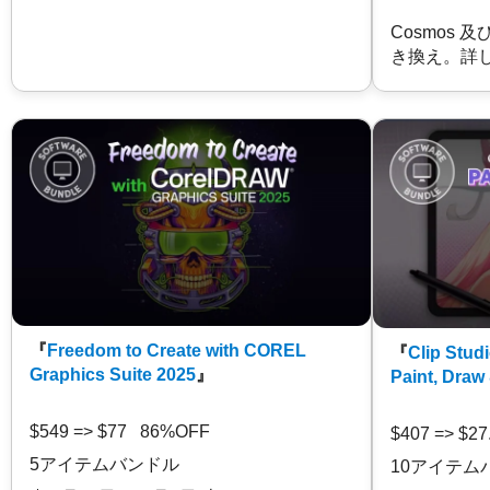
Cosmos 
き換え。詳
『
Freedom to Create with COREL
『
Clip Studi
Graphics Suite 2025
』
Paint, Draw
$549 => $77 86%OFF
$407 => $2
5アイテムバンドル
10アイテム