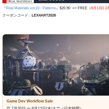
『
Real Materials vol.10 - Patterns
』
$20.90 => FREE
（
8月13日 23
クーポンコード：
LEX4ART2026
Game Dev Workflow Sale
⏰️ 7月30日 〜 8月12日(水)まで（日本時間）