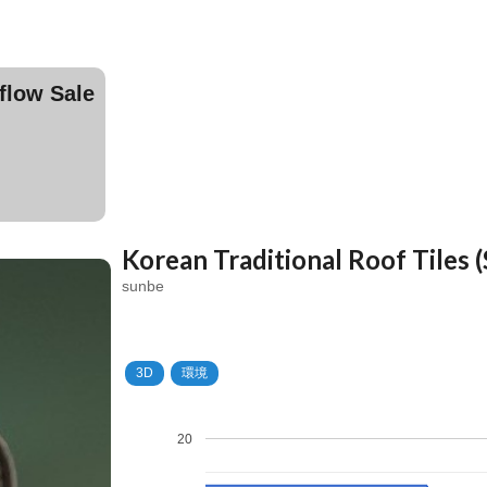
ow Sale
Korean Traditional Roof Tiles 
sunbe
3D
環境
20