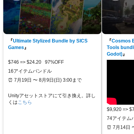
『
Ultimate Stylized Bundle by SICS
『
Cosmos E
Games
』
Tools bundl
Godot)
』
$746 => $24.20 97%OFF
16アイテムバンドル
⏰️ 7月19日 〜 8月9日(日) 3:00まで
Unityアセットストアにて引き換え。詳し
くは
こちら
$9,920 => 
74アイテム
⏰️ 7月14日 