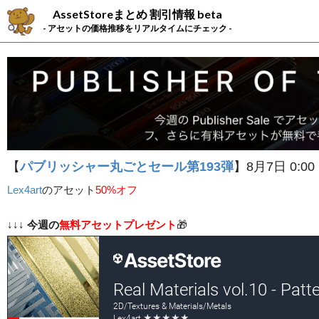
AssetStoreまとめ 割引情報 beta
- アセットの価格推移をリアルタイムにチェック -
【
パブリッシャー丸ごとセール第193弾
】8月7日 0:00
Lex4art
の
アセット
50%オフ
↓↓↓
今週の
無料アセットプレゼント
🎁