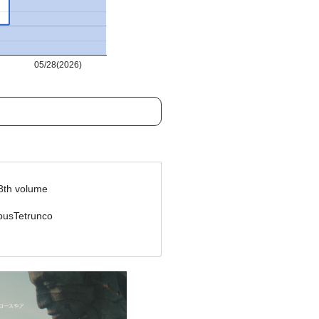
05/28(2026)
18th volume
pusTetrunco