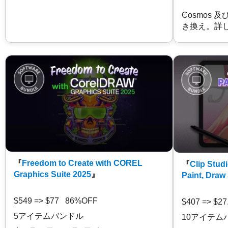
Cosmos 
き換え。詳
『
Freedom to Create with COREL
『
Clip Studi
Graphics Suite 2025
』
Paint, Draw
$549 => $77 86%OFF
$407 => $2
5アイテムバンドル
10アイテム