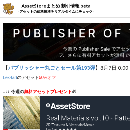
AssetStoreまとめ 割引情報 beta
- アセットの価格推移をリアルタイムにチェック -
【
パブリッシャー丸ごとセール第193弾
】8月7日 0:00
Lex4art
の
アセット
50%オフ
↓↓↓
今週の
無料アセットプレゼント
🎁