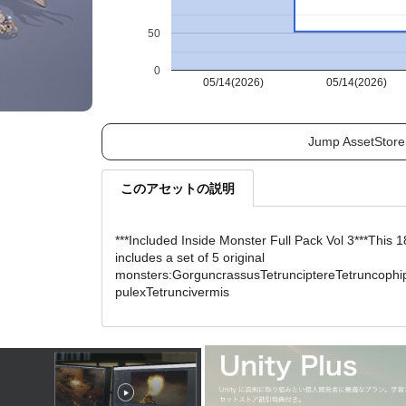
50
0
05/14(2026)
05/14(2026)
Jump AssetStore
このアセットの説明
***Included Inside Monster Full Pack Vol 3***This 
includes a set of 5 original
monsters:GorguncrassusTetrunciptereTetruncophi
pulexTetruncivermis