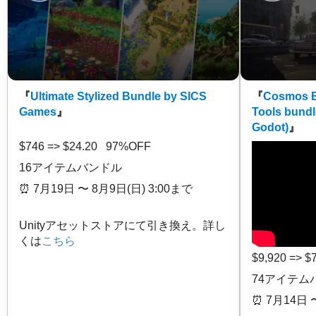
『
Ultimate Stylized Bundle by SICS
『
Cosmos E
Games
』
Tools bundl
Godot)
』
$746 => $24.20 97%OFF
16アイテムバンドル
⏰️ 7月19日 〜 8月9日(日) 3:00まで
Unityアセットストアにて引き換え。詳し
くは
こちら
$9,920 => 
74アイテム
⏰️ 7月14日 