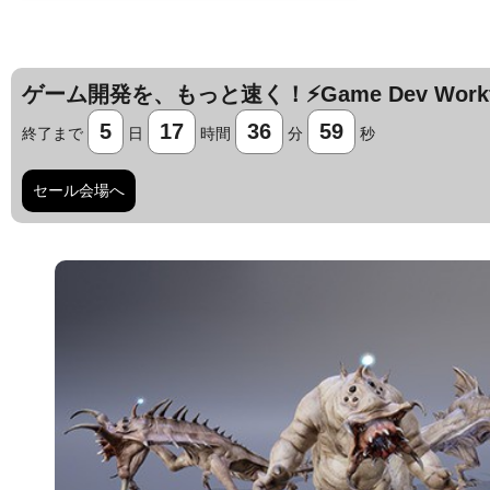
ゲーム開発を、もっと速く！⚡️Game Dev Workfl
5
17
36
58
終了まで
日
時間
分
秒
セール会場へ