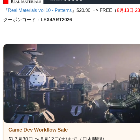
『
Real Materials vol.10 - Patterns
』
$20.90 => FREE
（
8月13日 23
クーポンコード：
LEX4ART2026
Game Dev Workflow Sale
⏰️ 7月30日 〜 8月12日(水)まで（日本時間）