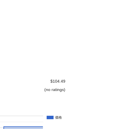
$104.49
(no ratings)
価格