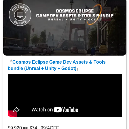
『
Cosmos Eclipse Game Dev Assets & Tools
bundle (Unreal + Unity + Godot)
』
$9,920 => $74 99%OFF