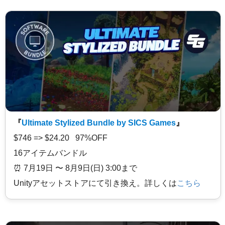
『
Ultimate Stylized Bundle by SICS Games
』
$746 => $24.20 97%OFF
16アイテムバンドル
⏰️ 7月19日 〜 8月9日(日) 3:00まで
Unityアセットストアにて引き換え。詳しくは
こちら