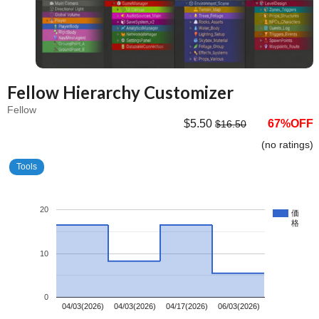
Fellow Hierarchy Customizer
Fellow
$5.50
67%OFF
$16.50
(no ratings)
Tools
20
価
格
10
0
04/03(2026)
04/03(2026)
04/17(2026)
06/03(2026)