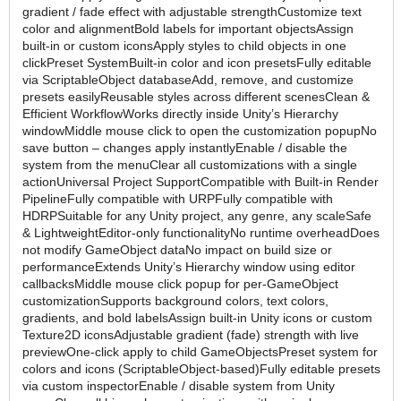
gradient / fade effect with adjustable strengthCustomize text
color and alignmentBold labels for important objectsAssign
built-in or custom iconsApply styles to child objects in one
clickPreset SystemBuilt-in color and icon presetsFully editable
via ScriptableObject databaseAdd, remove, and customize
presets easilyReusable styles across different scenesClean &
Efficient WorkflowWorks directly inside Unity’s Hierarchy
windowMiddle mouse click to open the customization popupNo
save button – changes apply instantlyEnable / disable the
system from the menuClear all customizations with a single
actionUniversal Project SupportCompatible with Built-in Render
PipelineFully compatible with URPFully compatible with
HDRPSuitable for any Unity project, any genre, any scaleSafe
& LightweightEditor-only functionalityNo runtime overheadDoes
not modify GameObject dataNo impact on build size or
performanceExtends Unity’s Hierarchy window using editor
callbacksMiddle mouse click popup for per-GameObject
customizationSupports background colors, text colors,
gradients, and bold labelsAssign built-in Unity icons or custom
Texture2D iconsAdjustable gradient (fade) strength with live
previewOne-click apply to child GameObjectsPreset system for
colors and icons (ScriptableObject-based)Fully editable presets
via custom inspectorEnable / disable system from Unity