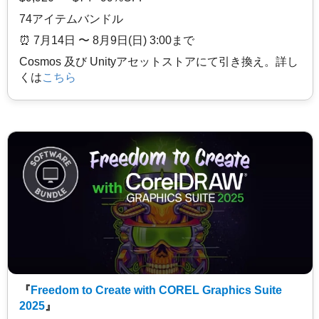
74アイテムバンドル
⏰️ 7月14日 〜 8月9日(日) 3:00まで
Cosmos 及び Unityアセットストアにて引き換え。詳し
くは
こちら
『
Freedom to Create with COREL Graphics Suite
2025
』