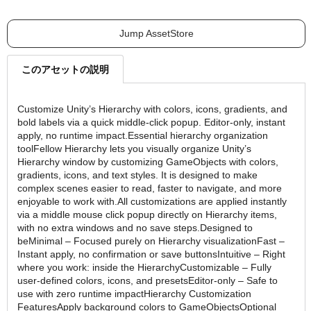
Jump AssetStore
このアセットの説明
Customize Unity’s Hierarchy with colors, icons, gradients, and
bold labels via a quick middle-click popup. Editor-only, instant
apply, no runtime impact.Essential hierarchy organization
toolFellow Hierarchy lets you visually organize Unity’s
Hierarchy window by customizing GameObjects with colors,
gradients, icons, and text styles. It is designed to make
complex scenes easier to read, faster to navigate, and more
enjoyable to work with.All customizations are applied instantly
via a middle mouse click popup directly on Hierarchy items,
with no extra windows and no save steps.Designed to
beMinimal – Focused purely on Hierarchy visualizationFast –
Instant apply, no confirmation or save buttonsIntuitive – Right
where you work: inside the HierarchyCustomizable – Fully
user-defined colors, icons, and presetsEditor-only – Safe to
use with zero runtime impactHierarchy Customization
FeaturesApply background colors to GameObjectsOptional