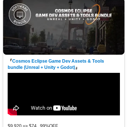
『
Cosmos Eclipse Game Dev Assets & Tools
bundle (Unreal + Unity + Godot)
』
$9,920 => $74 99%OFF