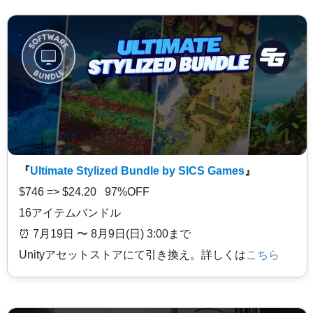
『
Ultimate Stylized Bundle by SICS Games
』
$746 => $24.20 97%OFF
16アイテムバンドル
⏰️ 7月19日 〜 8月9日(日) 3:00まで
Unityアセットストアにて引き換え。詳しくは
こちら