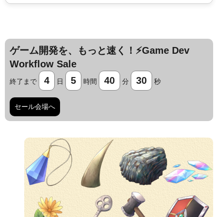
ゲーム開発を、もっと速く！⚡️Game Dev
Workflow Sale
4
5
40
29
終了まで
日
時間
分
秒
セール会場へ