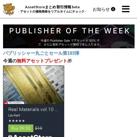
AssetStoreまとめ 割引情報 beta
お知らせ
- アセットの価格推移をリアルタイムにチェック -
パブリッシャー丸ごとセール第193弾
今週の
無料アセットプレゼント
🎁