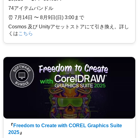
74アイテムバンドル
⏰️ 7月14日 〜 8月9日(日) 3:00まで
Cosmos 及び Unityアセットストアにて引き換え。詳し
くは
こちら
『
Freedom to Create with COREL Graphics Suite
2025
』