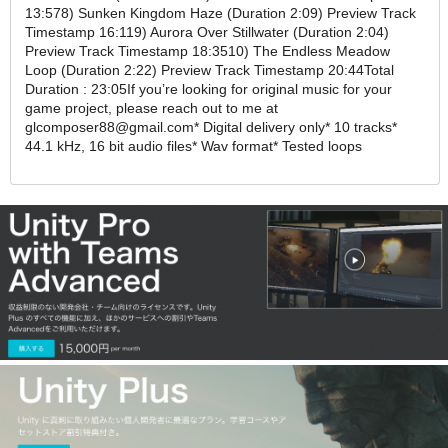
13:578) Sunken Kingdom Haze (Duration 2:09) Preview Track
Timestamp 16:119) Aurora Over Stillwater (Duration 2:04)
Preview Track Timestamp 18:3510) The Endless Meadow
Loop (Duration 2:22) Preview Track Timestamp 20:44Total
Duration : 23:05If you’re looking for original music for your
game project, please reach out to me at
glcomposer88@gmail.com* Digital delivery only* 10 tracks*
44.1 kHz, 16 bit audio files* Wav format* Tested loops