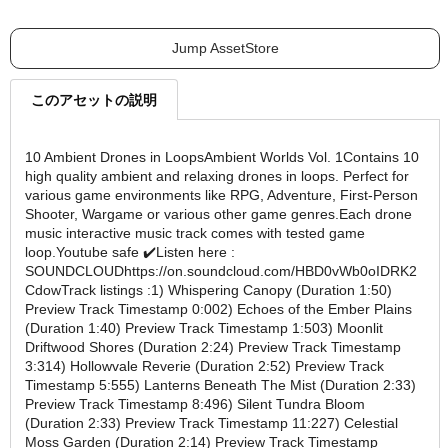
Jump AssetStore
このアセットの説明
10 Ambient Drones in LoopsAmbient Worlds Vol. 1Contains 10
high quality ambient and relaxing drones in loops. Perfect for
various game environments like RPG, Adventure, First-Person
Shooter, Wargame or various other game genres.Each drone
music interactive music track comes with tested game
loop.Youtube safe ✔️Listen here :
SOUNDCLOUDhttps://on.soundcloud.com/HBD0vWb0oIDRK2
CdowTrack listings :1) Whispering Canopy (Duration 1:50)
Preview Track Timestamp 0:002) Echoes of the Ember Plains
(Duration 1:40) Preview Track Timestamp 1:503) Moonlit
Driftwood Shores (Duration 2:24) Preview Track Timestamp
3:314) Hollowvale Reverie (Duration 2:52) Preview Track
Timestamp 5:555) Lanterns Beneath The Mist (Duration 2:33)
Preview Track Timestamp 8:496) Silent Tundra Bloom
(Duration 2:33) Preview Track Timestamp 11:227) Celestial
Moss Garden (Duration 2:14) Preview Track Timestamp