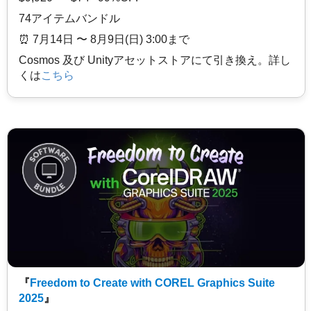
74アイテムバンドル
⏰️ 7月14日 〜 8月9日(日) 3:00まで
Cosmos 及び Unityアセットストアにて引き換え。詳し
くは
こちら
『
Freedom to Create with COREL Graphics Suite
2025
』