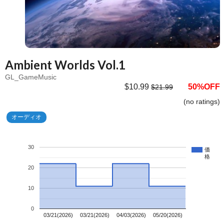
Ambient Worlds Vol.1
GL_GameMusic
$10.99
50%OFF
$21.99
(no ratings)
オーディオ
30
価
格
20
10
0
03/21(2026)
03/21(2026)
04/03(2026)
05/20(2026)