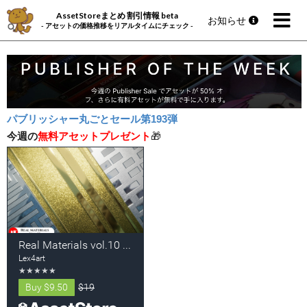
AssetStoreまとめ 割引情報 beta
お知らせ
- アセットの価格推移をリアルタイムにチェック -
パブリッシャー丸ごとセール第193弾
今週の
無料アセットプレゼント
🎁