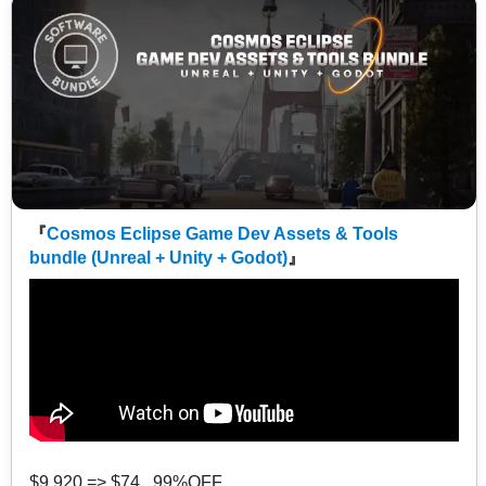
『
Cosmos Eclipse Game Dev Assets & Tools
bundle (Unreal + Unity + Godot)
』
$9,920 => $74 99%OFF