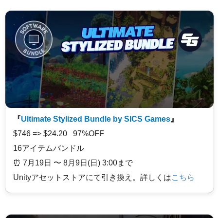
『
Ultimate Stylized Bundle by SICS Games
』
$746 => $24.20 97%OFF
16アイテムバンドル
⏰️ 7月19日 〜 8月9日(日) 3:00まで
Unityアセットストアにて引き換え。詳しくは
こちら