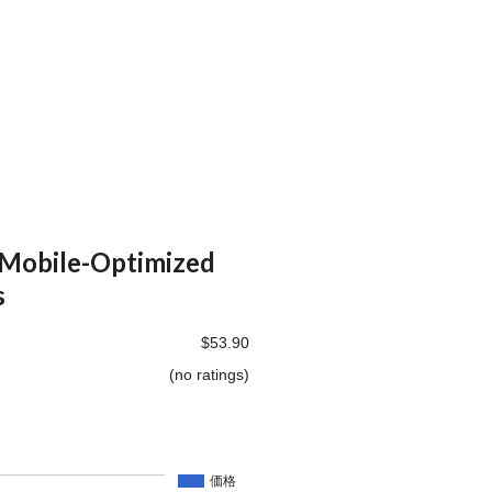
 Mobile-Optimized
s
$53.90
(no ratings)
価格