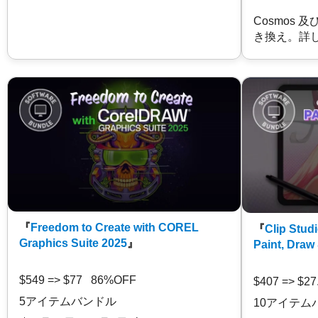
Cosmos 
き換え。詳
『
Freedom to Create with COREL
『
Clip Studi
Graphics Suite 2025
』
Paint, Draw
$549 => $77 86%OFF
$407 => $2
5アイテムバンドル
10アイテム