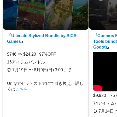
『
Ultimate Stylized Bundle by SICS
『
Cosmos E
Games
』
Tools bundl
Godot)
』
$746 => $24.20 97%OFF
16アイテムバンドル
⏰️ 7月19日 〜 8月9日(日) 3:00まで
Unityアセットストアにて引き換え。詳し
くは
こちら
$9,920 => 
74アイテム
⏰️ 7月14日 