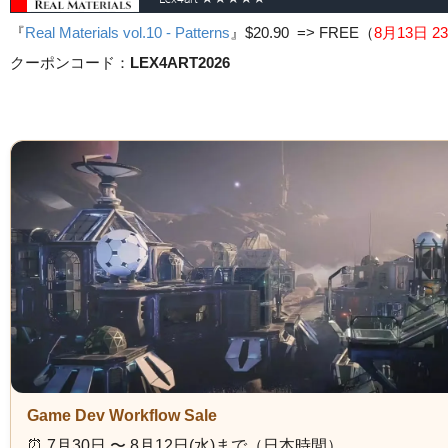
『
Real Materials vol.10 - Patterns
』
$20.90 => FREE
（
8月13日 23
クーポンコード：
LEX4ART2026
Game Dev Workflow Sale
⏰️ 7月30日 〜 8月12日(水)まで（日本時間）