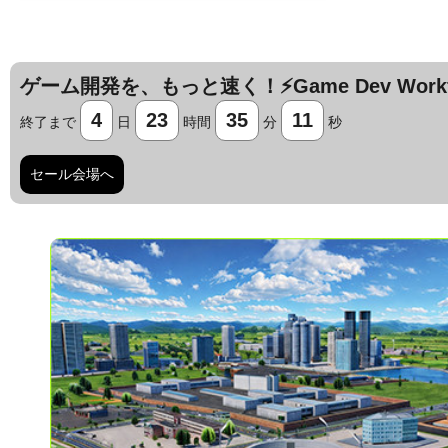
ゲーム開発を、もっと速く！⚡️Game Dev Workfl
4
23
35
10
終了まで
日
時間
分
秒
セール会場へ