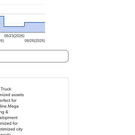
06/23(2026)
26)
06/26(2026)
 Truck
imized assets
erfect for
eline.Mega
ing &
velopment
mized for
timized city
onsole