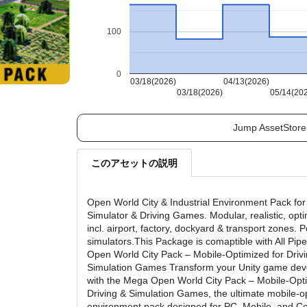
100
0
03/18(2026)
04/13(2026)
03/18(2026)
05/14(20
Jump AssetStore
このアセットの説明
Open World City & Industrial Environment Pack for
Simulator & Driving Games. Modular, realistic, opt
incl. airport, factory, dockyard & transport zones. P
simulators.This Package is comaptible with All Pip
Open World City Pack – Mobile-Optimized for Driv
Simulation Games Transform your Unity game de
with the Mega Open World City Pack – Mobile-Opti
Driving & Simulation Games, the ultimate mobile-op
environment pack designed for PC, Mobile, and C