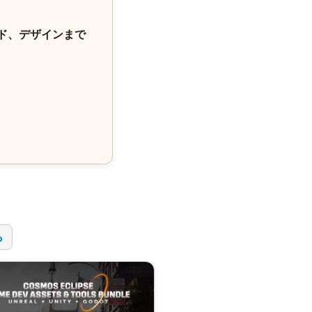
ド、デザインまで
！
ら