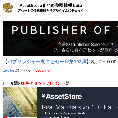
AssetStoreまとめ 割引情報 beta
- アセットの価格推移をリアルタイムにチェック -
【
パブリッシャー丸ごとセール第193弾
】8月7日 0:00
Lex4art
の
アセット
50%オフ
↓↓↓
今週の
無料アセットプレゼント
🎁