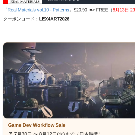
『
Real Materials vol.10 - Patterns
』
$20.90 => FREE
（
8月13日 23
クーポンコード：
LEX4ART2026
Game Dev Workflow Sale
⏰️ 7月30日 〜 8月12日(水)まで（日本時間）