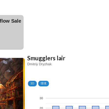
ow Sale
Smugglers lair
Dmitriy Dryzhak
3D
環境
30
20