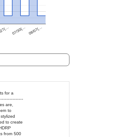
07/30(…
/27(…
08/07(…
s for a
---------------
es are,
hem to
 stylized
ed to create
d HDRP
ts from 500