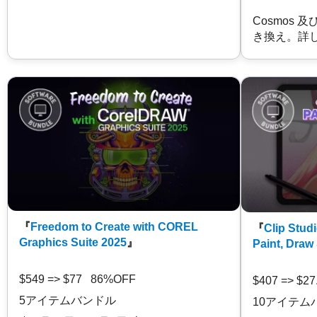
Cosmos 
き換え。詳
『
Freedom to Create with COREL
『
Clip Studi
Graphics Suite 2025
』
Paint, Draw
$549 => $77 86%OFF
$407 => $2
5アイテムバンドル
10アイテム