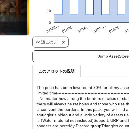
10
0
07/23(…
07/12(…
07/19(…
07/08(…
07
07/14(…
<< 過去のデータ
Jump AssetStore
このアセットの説明
The price has been lowered at 70% for all my asset
limited time--------------------------------------------------
--No matter how strong the borders of cities or stat
there will always be rat holes and those who use t
circumvent the borders. In this pack, you will find a
smuggler's hideout and a wide variety of assets us
it. (Water material not included)Support, URP an
shaders are here:My Discord groupTriangles coun