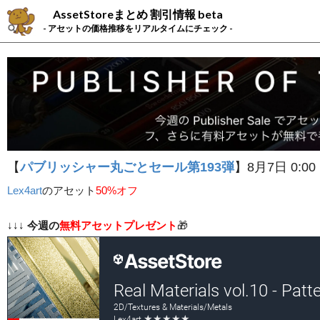
AssetStoreまとめ 割引情報 beta
- アセットの価格推移をリアルタイムにチェック -
【
パブリッシャー丸ごとセール第193弾
】8月7日 0:00
Lex4art
の
アセット
50%オフ
↓↓↓
今週の
無料アセットプレゼント
🎁