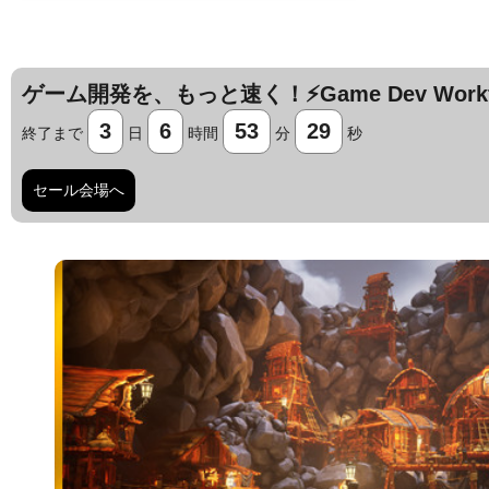
ゲーム開発を、もっと速く！⚡️Game Dev Workfl
3
6
53
28
終了まで
日
時間
分
秒
セール会場へ