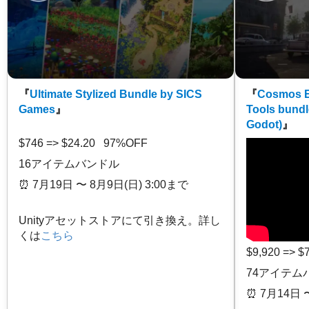
『
Ultimate Stylized Bundle by SICS
『
Cosmos E
Games
』
Tools bundl
Godot)
』
$746 => $24.20 97%OFF
16アイテムバンドル
⏰️ 7月19日 〜 8月9日(日) 3:00まで
Unityアセットストアにて引き換え。詳し
くは
こちら
$9,920 => 
74アイテム
⏰️ 7月14日 