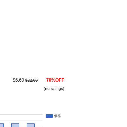
$6.60
70%OFF
$22.00
(no ratings)
価格