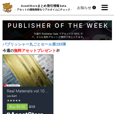
AssetStoreまとめ 割引情報 beta
お知らせ
- アセットの価格推移をリアルタイムにチェック -
パブリッシャー丸ごとセール第193弾
今週の
無料アセットプレゼント
🎁