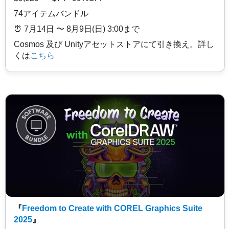
74アイテムバンドル
⏰️ 7月14日 〜 8月9日(日) 3:00まで
Cosmos 及び Unityアセットストアにて引き換え。詳し
くは
こちら
『
Freedom to Create with COREL Graphics Suite
2025
』