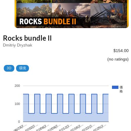
Rocks bundle II
Dmitriy Dryzhak
$154.00
(no ratings)
3D
環境
200
価
格
100
0
07/12(2…
06/23(2…
07/25(2…
07/09(2…
07/22(2…
07/06(2…
07/18(2…
07/02(2…