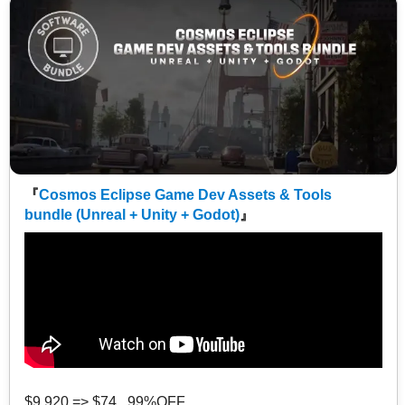
『
Cosmos Eclipse Game Dev Assets & Tools
bundle (Unreal + Unity + Godot)
』
$9,920 => $74 99%OFF