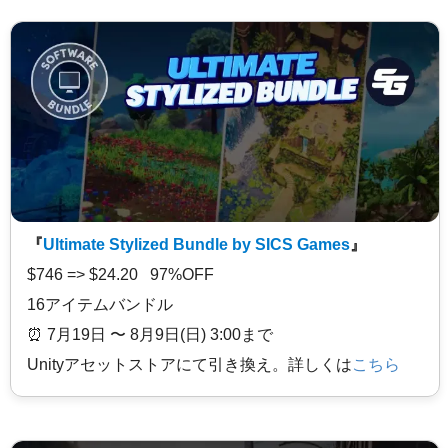
『
Ultimate Stylized Bundle by SICS Games
』
$746 => $24.20 97%OFF
16アイテムバンドル
⏰️ 7月19日 〜 8月9日(日) 3:00まで
Unityアセットストアにて引き換え。詳しくは
こちら