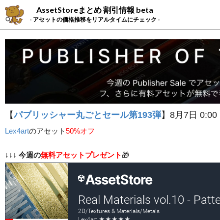
AssetStoreまとめ 割引情報 beta
- アセットの価格推移をリアルタイムにチェック -
【
パブリッシャー丸ごとセール第193弾
】8月7日 0:00
Lex4art
の
アセット
50%オフ
↓↓↓
今週の
無料アセットプレゼント
🎁