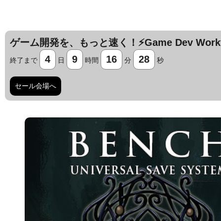
ゲーム開発を、もっと速く！⚡️Game Dev Workfl
4
9
16
27
終了まで
日
時間
分
秒
セール会場へ