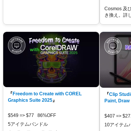
Cosmos 
き換え。詳
『
Freedom to Create with COREL
『
Clip Studi
Graphics Suite 2025
』
Paint, Draw
$549 => $77 86%OFF
$407 => $2
5アイテムバンドル
10アイテム