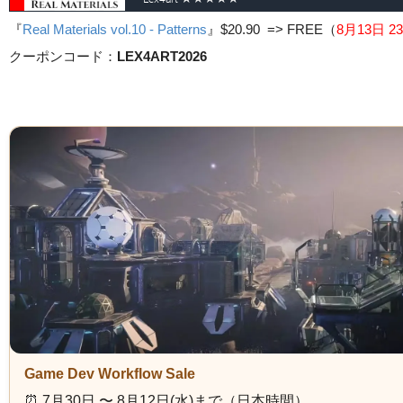
『
Real Materials vol.10 - Patterns
』
$20.90 => FREE
（
8月13日 23
クーポンコード：
LEX4ART2026
Game Dev Workflow Sale
⏰️ 7月30日 〜 8月12日(水)まで（日本時間）