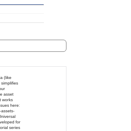
a (like
 simplifies
our
e asset
it works
ssues here:
-assets-
niversal
eveloped for
orial series