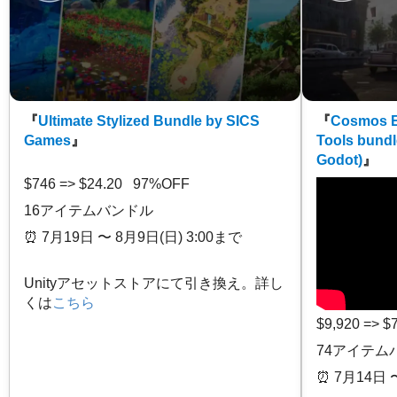
『
Ultimate Stylized Bundle by SICS
『
Cosmos E
Games
』
Tools bundl
Godot)
』
$746 => $24.20 97%OFF
16アイテムバンドル
⏰️ 7月19日 〜 8月9日(日) 3:00まで
Unityアセットストアにて引き換え。詳し
くは
こちら
$9,920 => 
74アイテム
⏰️ 7月14日 