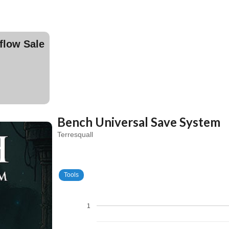
ow Sale
Bench Universal Save System
Terresquall
Tools
1