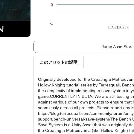
0
-1
11/17(2025)
Jump AssetStore
このアセットの説明
Originally developed for the Creating a Metroidvani
Hollow Knight) tutorial series by Terresquall, Bench
the complexity of implementing a save system in y
game.CURRENTLY IN BETA: We are still testing th
against various of our own projects to ensure that 
seamlessly across all projects. Please report any i
https://blog.terresquall.com/community/forum/unity
support/bench-universal-save-system/The Bench U
Save System is a Unity Asset that was originally d
the Creating a Metroidvania (like Hollow Knight) tut